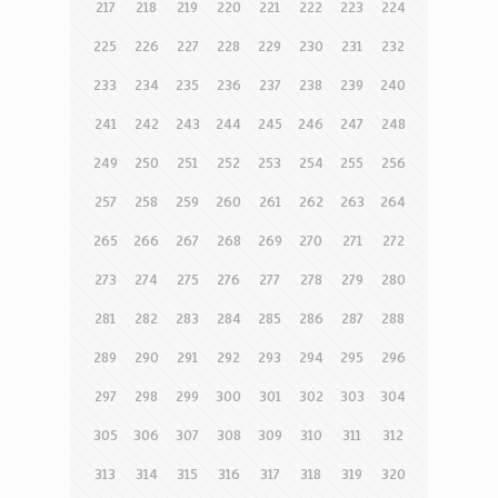
217
218
219
220
221
222
223
224
225
226
227
228
229
230
231
232
233
234
235
236
237
238
239
240
241
242
243
244
245
246
247
248
249
250
251
252
253
254
255
256
257
258
259
260
261
262
263
264
265
266
267
268
269
270
271
272
273
274
275
276
277
278
279
280
281
282
283
284
285
286
287
288
289
290
291
292
293
294
295
296
297
298
299
300
301
302
303
304
305
306
307
308
309
310
311
312
313
314
315
316
317
318
319
320