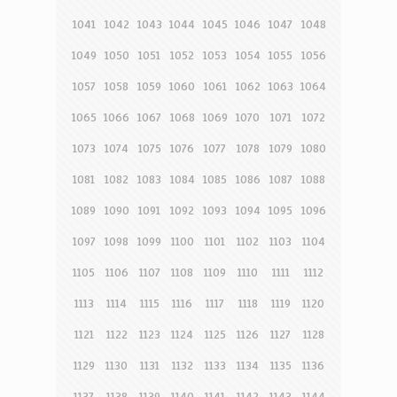
1041
1042
1043
1044
1045
1046
1047
1048
1049
1050
1051
1052
1053
1054
1055
1056
1057
1058
1059
1060
1061
1062
1063
1064
1065
1066
1067
1068
1069
1070
1071
1072
1073
1074
1075
1076
1077
1078
1079
1080
1081
1082
1083
1084
1085
1086
1087
1088
1089
1090
1091
1092
1093
1094
1095
1096
1097
1098
1099
1100
1101
1102
1103
1104
1105
1106
1107
1108
1109
1110
1111
1112
1113
1114
1115
1116
1117
1118
1119
1120
1121
1122
1123
1124
1125
1126
1127
1128
1129
1130
1131
1132
1133
1134
1135
1136
1137
1138
1139
1140
1141
1142
1143
1144