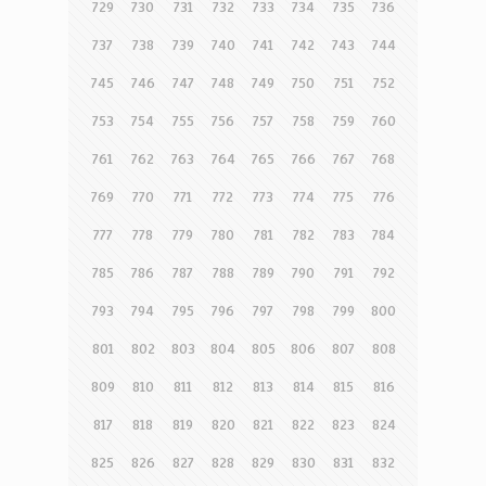
729
730
731
732
733
734
735
736
737
738
739
740
741
742
743
744
745
746
747
748
749
750
751
752
753
754
755
756
757
758
759
760
761
762
763
764
765
766
767
768
769
770
771
772
773
774
775
776
777
778
779
780
781
782
783
784
785
786
787
788
789
790
791
792
793
794
795
796
797
798
799
800
801
802
803
804
805
806
807
808
809
810
811
812
813
814
815
816
817
818
819
820
821
822
823
824
825
826
827
828
829
830
831
832