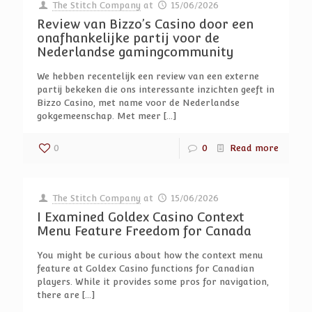
The Stitch Company
at
15/06/2026
Review van Bizzo’s Casino door een
onafhankelijke partij voor de
Nederlandse gamingcommunity
We hebben recentelijk een review van een externe
partij bekeken die ons interessante inzichten geeft in
Bizzo Casino, met name voor de Nederlandse
gokgemeenschap. Met meer
[…]
0
0
Read more
The Stitch Company
at
15/06/2026
I Examined Goldex Casino Context
Menu Feature Freedom for Canada
You might be curious about how the context menu
feature at Goldex Casino functions for Canadian
players. While it provides some pros for navigation,
there are
[…]