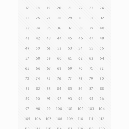
17
18
19
20
21
22
23
24
25
26
27
28
29
30
31
32
33
34
35
36
37
38
39
40
41
42
43
44
45
46
47
48
49
50
51
52
53
54
55
56
57
58
59
60
61
62
63
64
65
66
67
68
69
70
71
72
73
74
75
76
77
78
79
80
81
82
83
84
85
86
87
88
89
90
91
92
93
94
95
96
97
98
99
100
101
102
103
104
105
106
107
108
109
110
111
112
113
114
115
116
117
118
119
120