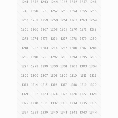
1241
1242
1243
1244
1245
1246
1247
1248
1249
1250
1251
1252
1253
1254
1255
1256
1257
1258
1259
1260
1261
1262
1263
1264
1265
1266
1267
1268
1269
1270
1271
1272
1273
1274
1275
1276
1277
1278
1279
1280
1281
1282
1283
1284
1285
1286
1287
1288
1289
1290
1291
1292
1293
1294
1295
1296
1297
1298
1299
1300
1301
1302
1303
1304
1305
1306
1307
1308
1309
1310
1311
1312
1313
1314
1315
1316
1317
1318
1319
1320
1321
1322
1323
1324
1325
1326
1327
1328
1329
1330
1331
1332
1333
1334
1335
1336
1337
1338
1339
1340
1341
1342
1343
1344