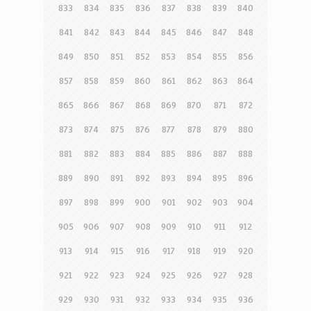
833
834
835
836
837
838
839
840
841
842
843
844
845
846
847
848
849
850
851
852
853
854
855
856
857
858
859
860
861
862
863
864
865
866
867
868
869
870
871
872
873
874
875
876
877
878
879
880
881
882
883
884
885
886
887
888
889
890
891
892
893
894
895
896
897
898
899
900
901
902
903
904
905
906
907
908
909
910
911
912
913
914
915
916
917
918
919
920
921
922
923
924
925
926
927
928
929
930
931
932
933
934
935
936