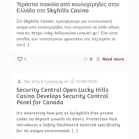
Τεράστια ποικιλία από κουλοχέρηδες στην
Ελλάδα στο Skyhills Casino
Στο Skyhills Casino, προσφέρουμε μια εντυπωσιακή
γκάμα από κουλοχέρηδες που στοχεύουν σε κάθε είδους
παίκτες https://sky-hillscasino.com/el-gr/. Είτε είστε
οπαδός των νοσταλγικών φρουτάκια είτε λαχταράτε τα
πιο
[…]
0
0
Read more
The Stitch Company
at
15/06/2026
Security Central Open Lucky Hills
Casino Develops Security Control
Panel for Canada
It’s interesting how just as luckyhills free promo
codes no deposit unveils its doors, Protection Hub
introduces a Safety Dashboard tailored specifically
for its unique environment.
[…]