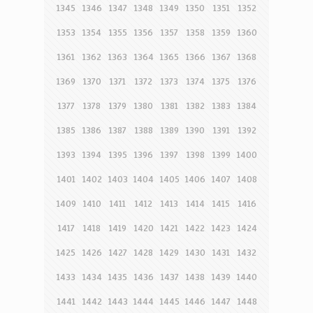
1345
1346
1347
1348
1349
1350
1351
1352
1353
1354
1355
1356
1357
1358
1359
1360
1361
1362
1363
1364
1365
1366
1367
1368
1369
1370
1371
1372
1373
1374
1375
1376
1377
1378
1379
1380
1381
1382
1383
1384
1385
1386
1387
1388
1389
1390
1391
1392
1393
1394
1395
1396
1397
1398
1399
1400
1401
1402
1403
1404
1405
1406
1407
1408
1409
1410
1411
1412
1413
1414
1415
1416
1417
1418
1419
1420
1421
1422
1423
1424
1425
1426
1427
1428
1429
1430
1431
1432
1433
1434
1435
1436
1437
1438
1439
1440
1441
1442
1443
1444
1445
1446
1447
1448