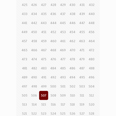
425
426
427
428
429
430
431
432
433
434
435
436
437
438
439
440
441
442
443
444
445
446
447
448
449
450
451
452
453
454
455
456
457
458
459
460
461
462
463
464
465
466
467
468
469
470
471
472
473
474
475
476
477
478
479
480
481
482
483
484
485
486
487
488
489
490
491
492
493
494
495
496
497
498
499
500
501
502
503
504
505
506
507
508
509
510
511
512
513
514
515
516
517
518
519
520
521
522
523
524
525
526
527
528