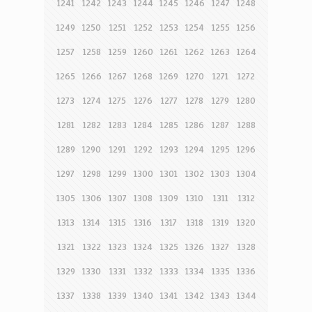
1241
1242
1243
1244
1245
1246
1247
1248
1249
1250
1251
1252
1253
1254
1255
1256
1257
1258
1259
1260
1261
1262
1263
1264
1265
1266
1267
1268
1269
1270
1271
1272
1273
1274
1275
1276
1277
1278
1279
1280
1281
1282
1283
1284
1285
1286
1287
1288
1289
1290
1291
1292
1293
1294
1295
1296
1297
1298
1299
1300
1301
1302
1303
1304
1305
1306
1307
1308
1309
1310
1311
1312
1313
1314
1315
1316
1317
1318
1319
1320
1321
1322
1323
1324
1325
1326
1327
1328
1329
1330
1331
1332
1333
1334
1335
1336
1337
1338
1339
1340
1341
1342
1343
1344