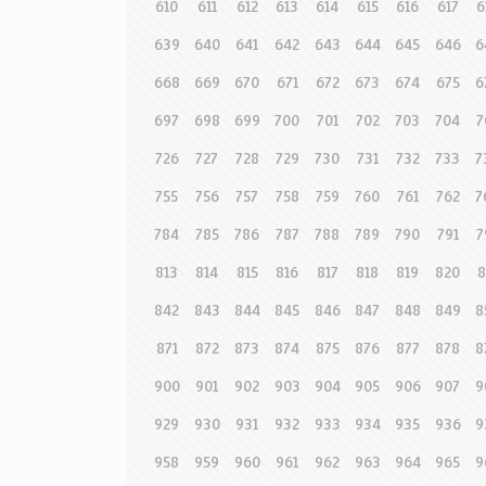
610
611
612
613
614
615
616
617
6
639
640
641
642
643
644
645
646
6
668
669
670
671
672
673
674
675
6
697
698
699
700
701
702
703
704
7
726
727
728
729
730
731
732
733
7
755
756
757
758
759
760
761
762
7
784
785
786
787
788
789
790
791
7
813
814
815
816
817
818
819
820
8
842
843
844
845
846
847
848
849
8
871
872
873
874
875
876
877
878
8
900
901
902
903
904
905
906
907
9
929
930
931
932
933
934
935
936
9
958
959
960
961
962
963
964
965
9