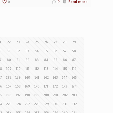
0
0
Read more
1
22
23
24
25
26
27
28
29
0
51
52
53
54
55
56
57
58
9
80
81
82
83
84
85
86
87
08
109
110
111
112
113
114
115
116
37
138
139
140
141
142
143
144
145
66
167
168
169
170
171
172
173
174
95
196
197
198
199
200
201
202
203
24
225
226
227
228
229
230
231
232
53
254
255
256
257
258
259
260
261