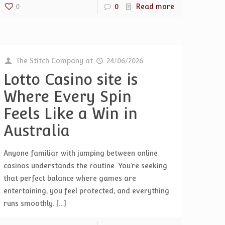
0
0
Read more
The Stitch Company
at
24/06/2026
Lotto Casino site is
Where Every Spin
Feels Like a Win in
Australia
Anyone familiar with jumping between online
casinos understands the routine. You’re seeking
that perfect balance where games are
entertaining, you feel protected, and everything
runs smoothly.
[…]