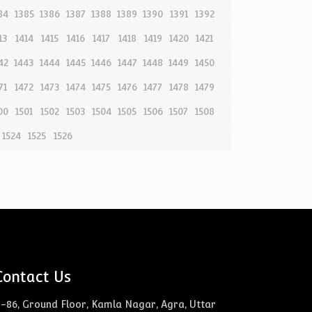
84
1385
1386
1387
1388
1389
1390
1391
1392
13
1414
1415
1416
1417
1418
1419
1420
1421
42
1443
1444
1445
1446
1447
1448
1449
1450
71
1472
1473
1474
1475
1476
1477
1478
1479
00
1501
1502
1503
1504
1505
1506
1507
1508
1524
1525
1526
Contact Us
-86, Ground Floor, Kamla Nagar, Agra, Uttar