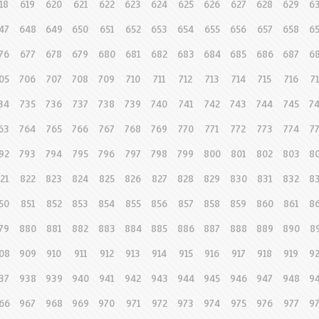
18
619
620
621
622
623
624
625
626
627
628
629
6
47
648
649
650
651
652
653
654
655
656
657
658
6
76
677
678
679
680
681
682
683
684
685
686
687
6
05
706
707
708
709
710
711
712
713
714
715
716
7
34
735
736
737
738
739
740
741
742
743
744
745
7
63
764
765
766
767
768
769
770
771
772
773
774
7
92
793
794
795
796
797
798
799
800
801
802
803
8
21
822
823
824
825
826
827
828
829
830
831
832
8
50
851
852
853
854
855
856
857
858
859
860
861
8
79
880
881
882
883
884
885
886
887
888
889
890
8
08
909
910
911
912
913
914
915
916
917
918
919
9
37
938
939
940
941
942
943
944
945
946
947
948
9
66
967
968
969
970
971
972
973
974
975
976
977
9