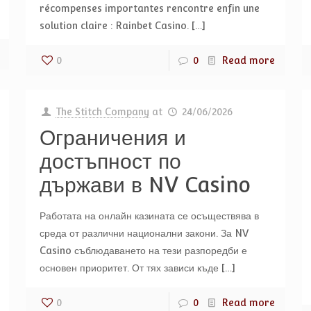
récompenses importantes rencontre enfin une
solution claire : Rainbet Casino.
[…]
0
0
Read more
The Stitch Company
at
24/06/2026
Ограничения и
достъпност по
държави в NV Casino
Работата на онлайн казината се осъществява в
среда от различни национални закони. За NV
Casino съблюдаването на тези разпоредби е
основен приоритет. От тях зависи къде
[…]
0
0
Read more