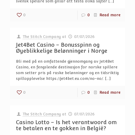
svensk spelare som gillar att testa olika sajter
[…]
0
0
Read more
The Stitch Company
at
07/07/2026
Jet4Bet Casino – Bonusspinn og
Øyeblikkelige Belønninger i Norge
Bli med på en omfattende gjennomgang av Jet4Bet
Casino, en fengslende destinasjon for norske spillere
som setter pris på raske belønninger og en tidsriktig
spillopplevelse https://jet4bet.eu.com/no-no/.
[…]
0
0
Read more
The Stitch Company
at
07/07/2026
Casino Lotto – Is het verantwoord om
te betalen en te gokken in België?