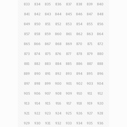
833
834
835
836
837
838
839
840
841
842
843
844
845
846
847
848
849
850
851
852
853
854
855
856
857
858
859
860
861
862
863
864
865
866
867
868
869
870
871
872
873
874
875
876
877
878
879
880
881
882
883
884
885
886
887
888
889
890
891
892
893
894
895
896
897
898
899
900
901
902
903
904
905
906
907
908
909
910
911
912
913
914
915
916
917
918
919
920
921
922
923
924
925
926
927
928
929
930
931
932
933
934
935
936