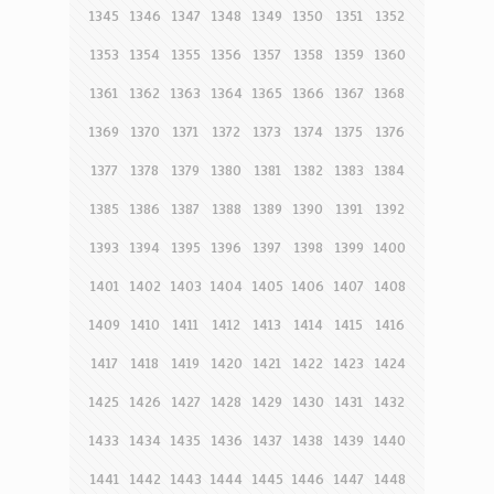
1345
1346
1347
1348
1349
1350
1351
1352
1353
1354
1355
1356
1357
1358
1359
1360
1361
1362
1363
1364
1365
1366
1367
1368
1369
1370
1371
1372
1373
1374
1375
1376
1377
1378
1379
1380
1381
1382
1383
1384
1385
1386
1387
1388
1389
1390
1391
1392
1393
1394
1395
1396
1397
1398
1399
1400
1401
1402
1403
1404
1405
1406
1407
1408
1409
1410
1411
1412
1413
1414
1415
1416
1417
1418
1419
1420
1421
1422
1423
1424
1425
1426
1427
1428
1429
1430
1431
1432
1433
1434
1435
1436
1437
1438
1439
1440
1441
1442
1443
1444
1445
1446
1447
1448