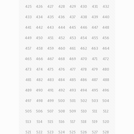
425
426
427
428
429
430
431
432
433
434
435
436
437
438
439
440
441
442
443
444
445
446
447
448
449
450
451
452
453
454
455
456
457
458
459
460
461
462
463
464
465
466
467
468
469
470
471
472
473
474
475
476
477
478
479
480
481
482
483
484
485
486
487
488
489
490
491
492
493
494
495
496
497
498
499
500
501
502
503
504
505
506
507
508
509
510
511
512
513
514
515
516
517
518
519
520
521
522
523
524
525
526
527
528