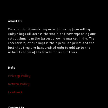
About Us
Ours is a hand-made bag manufacturing firm selling
unique bags all across the world and now expanding our
establishment in the largest growing market, India. The
eccentricity of our bags is their peculiar prints and the
fact that they are handcrafted only to add up to the
natural charm of the lovely ladies out there!
Help
Privacy Policy
Return Policy
Feedback
Contact Us