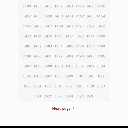
1449
1450
1451
1452
1453
1454
1455
1456
1457
1458
1459
1460
1461
1462
1463
1464
1465
1466
1467
1468
1469
1470
1471
1472
1473
1474
1475
1476
1477
1478
1479
1480
1481
1482
1483
1484
1485
1486
1487
1488
1489
1490
1491
1492
1493
1494
1495
1496
1497
1498
1499
1500
1501
1502
1503
1504
1505
1506
1507
1508
1509
1510
1511
1512
1513
1514
1515
1516
1517
1518
1519
1520
1521
1522
1523
1524
1525
1526
Next page