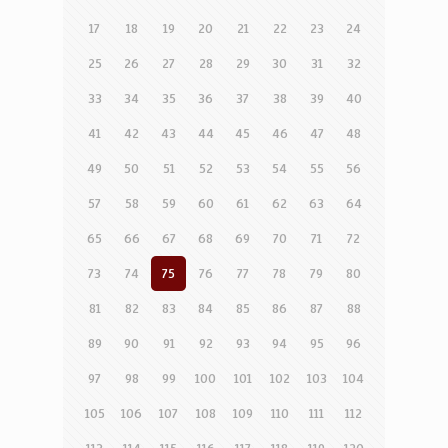
17
18
19
20
21
22
23
24
25
26
27
28
29
30
31
32
33
34
35
36
37
38
39
40
41
42
43
44
45
46
47
48
49
50
51
52
53
54
55
56
57
58
59
60
61
62
63
64
65
66
67
68
69
70
71
72
73
74
75
76
77
78
79
80
81
82
83
84
85
86
87
88
89
90
91
92
93
94
95
96
97
98
99
100
101
102
103
104
105
106
107
108
109
110
111
112