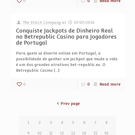
0
0
Read more
The Stitch Company
at
07/07/2026
Conquiste Jackpots de Dinheiro Real
no Betrepublic Casino para Jogadores
de Portugal
Para quem se diverte online em Portugal, a
possibilidade de ganhar um jackpot que mude a vida
é um dos grandes atrativos bet-republic.eu. O
Betrepublic Casino
[…]
0
0
Read more
Prev page
1
2
3
4
5
6
7
8
9
10
11
12
13
14
15
16