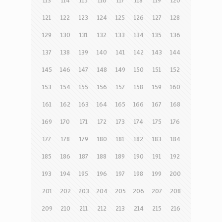
113
114
115
116
117
118
119
120
121
122
123
124
125
126
127
128
129
130
131
132
133
134
135
136
137
138
139
140
141
142
143
144
145
146
147
148
149
150
151
152
153
154
155
156
157
158
159
160
161
162
163
164
165
166
167
168
169
170
171
172
173
174
175
176
177
178
179
180
181
182
183
184
185
186
187
188
189
190
191
192
193
194
195
196
197
198
199
200
201
202
203
204
205
206
207
208
209
210
211
212
213
214
215
216