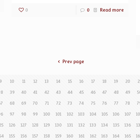
0
0
Read more
Prev page
9
10
11
12
13
14
15
16
17
18
19
20
2
38
39
40
41
42
43
44
45
46
47
48
49
5
67
68
69
70
71
72
73
74
75
76
77
78
7
96
97
98
99
100
101
102
103
104
105
106
107
1
25
126
127
128
129
130
131
132
133
134
135
136
1
54
155
156
157
158
159
160
161
162
163
164
165
1