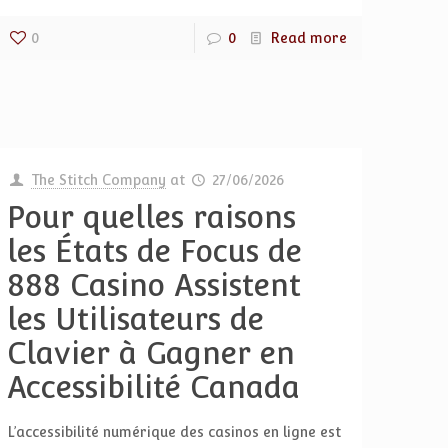
0
0
Read more
The Stitch Company
at
27/06/2026
Pour quelles raisons
les États de Focus de
888 Casino Assistent
les Utilisateurs de
Clavier à Gagner en
Accessibilité Canada
L’accessibilité numérique des casinos en ligne est