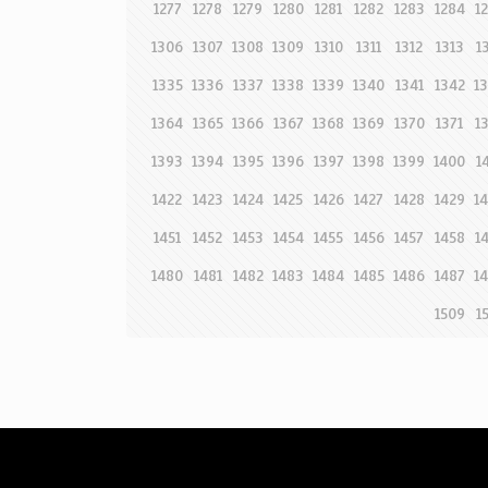
1277
1278
1279
1280
1281
1282
1283
1284
1
1306
1307
1308
1309
1310
1311
1312
1313
1
1335
1336
1337
1338
1339
1340
1341
1342
1
1364
1365
1366
1367
1368
1369
1370
1371
1
1393
1394
1395
1396
1397
1398
1399
1400
1
1422
1423
1424
1425
1426
1427
1428
1429
1
1451
1452
1453
1454
1455
1456
1457
1458
1
1480
1481
1482
1483
1484
1485
1486
1487
1
1509
1