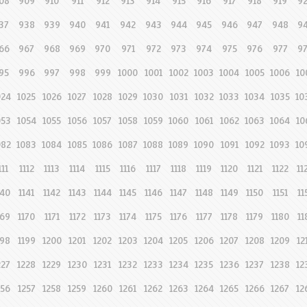
08
909
910
911
912
913
914
915
916
917
918
919
9
37
938
939
940
941
942
943
944
945
946
947
948
9
66
967
968
969
970
971
972
973
974
975
976
977
9
95
996
997
998
999
1000
1001
1002
1003
1004
1005
1006
10
024
1025
1026
1027
1028
1029
1030
1031
1032
1033
1034
1035
10
053
1054
1055
1056
1057
1058
1059
1060
1061
1062
1063
1064
10
082
1083
1084
1085
1086
1087
1088
1089
1090
1091
1092
1093
10
111
1112
1113
1114
1115
1116
1117
1118
1119
1120
1121
1122
11
140
1141
1142
1143
1144
1145
1146
1147
1148
1149
1150
1151
11
169
1170
1171
1172
1173
1174
1175
1176
1177
1178
1179
1180
11
198
1199
1200
1201
1202
1203
1204
1205
1206
1207
1208
1209
12
227
1228
1229
1230
1231
1232
1233
1234
1235
1236
1237
1238
12
256
1257
1258
1259
1260
1261
1262
1263
1264
1265
1266
1267
12