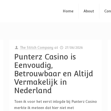
Home
About
Con
The Stitch Company
at
27/06/2026
Punterz Casino is
Eenvoudig,
Betrouwbaar en Altijd
Vermakelijk in
Nederland
Toen ik voor het eerst inlogde bij Punterz Casino
merkte ik meteen dat hier niet met