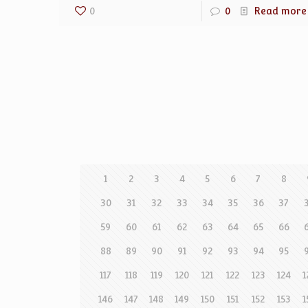
0
0
Read more
1
2
3
4
5
6
7
8
30
31
32
33
34
35
36
37
59
60
61
62
63
64
65
66
88
89
90
91
92
93
94
95
117
118
119
120
121
122
123
124
1
146
147
148
149
150
151
152
153
1