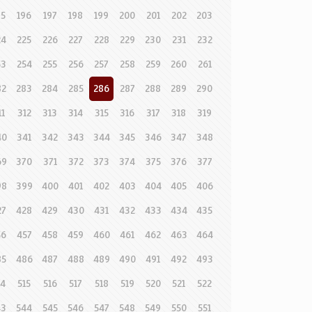
95
196
197
198
199
200
201
202
203
24
225
226
227
228
229
230
231
232
53
254
255
256
257
258
259
260
261
82
283
284
285
286
287
288
289
290
11
312
313
314
315
316
317
318
319
40
341
342
343
344
345
346
347
348
69
370
371
372
373
374
375
376
377
98
399
400
401
402
403
404
405
406
27
428
429
430
431
432
433
434
435
56
457
458
459
460
461
462
463
464
85
486
487
488
489
490
491
492
493
14
515
516
517
518
519
520
521
522
43
544
545
546
547
548
549
550
551