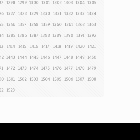
97
1298
1299
1300
1301
1302
1303
1304
1305
26
1327
1328
1329
1330
1331
1332
1333
1334
55
1356
1357
1358
1359
1360
1361
1362
1363
84
1385
1386
1387
1388
1389
1390
1391
1392
13
1414
1415
1416
1417
1418
1419
1420
1421
42
1443
1444
1445
1446
1447
1448
1449
1450
71
1472
1473
1474
1475
1476
1477
1478
1479
00
1501
1502
1503
1504
1505
1506
1507
1508
22
1523