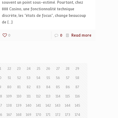
souvent un point sous-estimé. Pourtant, chez
888 Casino, une fonctionnalité technique
discrète, les “états de focus”, change beaucoup
de
[…]
0
0
Read more
1
22
23
24
25
26
27
28
29
0
51
52
53
54
55
56
57
58
9
80
81
82
83
84
85
86
87
08
109
110
111
112
113
114
115
116
37
138
139
140
141
142
143
144
145
66
167
168
169
170
171
172
173
174