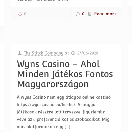
0
0
Read more
The Stitch Company
at
27/06/2026
Wyns Casino – Ahol
Minden Játékos Fontos
Magyarországon
A Wyns Casino nem egy átlagos online kaszinó
https://wynscasino.eu/hu-hu/. A magyar
játékosok részére lett tervezve, figyelembe
véve az ő preferenciáikat és szokásaikat. Míg
más platformokon egy
[…]