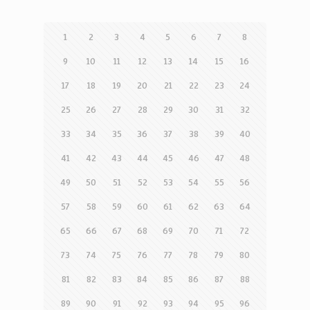
1
2
3
4
5
6
7
8
9
10
11
12
13
14
15
16
17
18
19
20
21
22
23
24
25
26
27
28
29
30
31
32
33
34
35
36
37
38
39
40
41
42
43
44
45
46
47
48
49
50
51
52
53
54
55
56
57
58
59
60
61
62
63
64
65
66
67
68
69
70
71
72
73
74
75
76
77
78
79
80
81
82
83
84
85
86
87
88
89
90
91
92
93
94
95
96