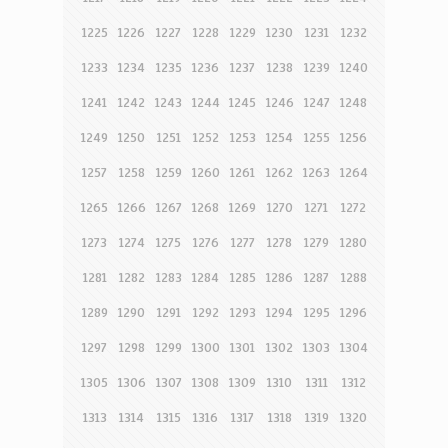
1225
1226
1227
1228
1229
1230
1231
1232
1233
1234
1235
1236
1237
1238
1239
1240
1241
1242
1243
1244
1245
1246
1247
1248
1249
1250
1251
1252
1253
1254
1255
1256
1257
1258
1259
1260
1261
1262
1263
1264
1265
1266
1267
1268
1269
1270
1271
1272
1273
1274
1275
1276
1277
1278
1279
1280
1281
1282
1283
1284
1285
1286
1287
1288
1289
1290
1291
1292
1293
1294
1295
1296
1297
1298
1299
1300
1301
1302
1303
1304
1305
1306
1307
1308
1309
1310
1311
1312
1313
1314
1315
1316
1317
1318
1319
1320