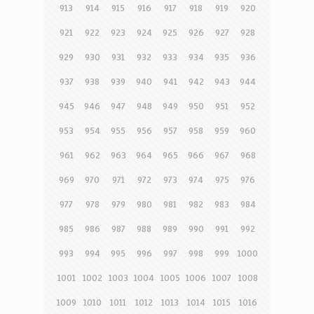
913
914
915
916
917
918
919
920
921
922
923
924
925
926
927
928
929
930
931
932
933
934
935
936
937
938
939
940
941
942
943
944
945
946
947
948
949
950
951
952
953
954
955
956
957
958
959
960
961
962
963
964
965
966
967
968
969
970
971
972
973
974
975
976
977
978
979
980
981
982
983
984
985
986
987
988
989
990
991
992
993
994
995
996
997
998
999
1000
1001
1002
1003
1004
1005
1006
1007
1008
1009
1010
1011
1012
1013
1014
1015
1016