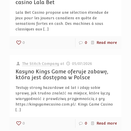
casino Lala Bet
Lala Bet Casino propose une sélection étendue de
jeux pour les joueurs canadiens en quête de
sensations fortes en cash. Des machines à sous
classiques aux
[…]
0
0
Read more
The Stitch Company
at
05/07/2026
Kasyno Kings Game oferuje zabawę,
która jest dostępna w Polsce
Testuję strony hazardowe od lat i zdaję sobie
sprawę, jak trudno znaleźć na miejsce, które łączy
wiarygodność z prawdziwą przyjemnością z gry
https://kingsgamecasino.com.pl/. Kings Game Casino
[…]
0
0
Read more