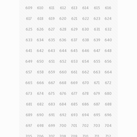
609
610
611
612
613
614
615
616
617
618
619
620
621
622
623
624
625
626
627
628
629
630
631
632
633
634
635
636
637
638
639
640
641
642
643
644
645
646
647
648
649
650
651
652
653
654
655
656
657
658
659
660
661
662
663
664
665
666
667
668
669
670
671
672
673
674
675
676
677
678
679
680
681
682
683
684
685
686
687
688
689
690
691
692
693
694
695
696
697
698
699
700
701
702
703
704
705
706
707
708
709
710
711
712