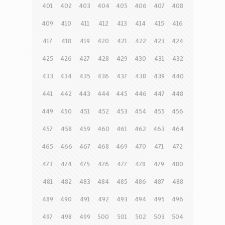
401
402
403
404
405
406
407
408
409
410
411
412
413
414
415
416
417
418
419
420
421
422
423
424
425
426
427
428
429
430
431
432
433
434
435
436
437
438
439
440
441
442
443
444
445
446
447
448
449
450
451
452
453
454
455
456
457
458
459
460
461
462
463
464
465
466
467
468
469
470
471
472
473
474
475
476
477
478
479
480
481
482
483
484
485
486
487
488
489
490
491
492
493
494
495
496
497
498
499
500
501
502
503
504