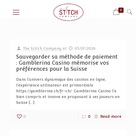
0
The Stitch Company
at
05/07/2026
Sauvegarder sa méthode de paiement
: Gamblerina Casino mémorise vos
préférences pour la Suisse
Dans l’univers dynamique des casinos en ligne,
l’expérience utilisateur est primordiale
https://gamblerina.ch/fr-ch/. Gamblerina Casino l’a
bien compris et innove en proposant à ses joueurs en
Suisse
[…]
0
0
Read more