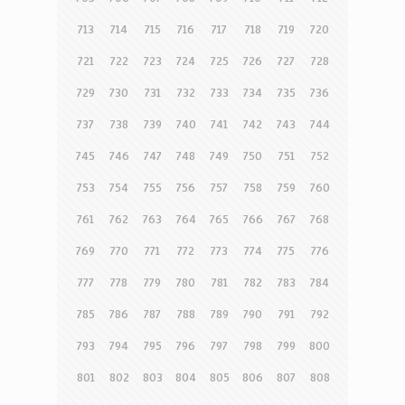
713
714
715
716
717
718
719
720
721
722
723
724
725
726
727
728
729
730
731
732
733
734
735
736
737
738
739
740
741
742
743
744
745
746
747
748
749
750
751
752
753
754
755
756
757
758
759
760
761
762
763
764
765
766
767
768
769
770
771
772
773
774
775
776
777
778
779
780
781
782
783
784
785
786
787
788
789
790
791
792
793
794
795
796
797
798
799
800
801
802
803
804
805
806
807
808