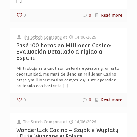
[…]
0
0
Read more
The Stitch Company
at
14/06/2026
Pasé 100 horas en Millioner Casino:
Evaluación Detallado dirigido a
España
Mi trabajo es a analizar webs de apuestas y, en esta
oportunidad, me metí de lleno en Millioner Casino
https://millionerscasino.com/es-es/. Este operador
ha tenido eco bastante
[…]
0
0
Read more
The Stitch Company
at
14/06/2026
Wonderluck Casino – Szybkie Wypłaty
i Duże Wygrane w Polsce