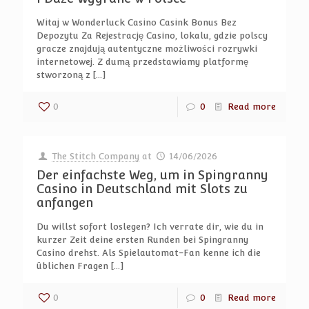
Witaj w Wonderluck Casino Casink Bonus Bez
Depozytu Za Rejestrację Casino, lokalu, gdzie polscy
gracze znajdują autentyczne możliwości rozrywki
internetowej. Z dumą przedstawiamy platformę
stworzoną z
[…]
0
0
Read more
The Stitch Company
at
14/06/2026
Der einfachste Weg, um in Spingranny
Casino in Deutschland mit Slots zu
anfangen
Du willst sofort loslegen? Ich verrate dir, wie du in
kurzer Zeit deine ersten Runden bei Spingranny
Casino drehst. Als Spielautomat-Fan kenne ich die
üblichen Fragen
[…]
0
0
Read more