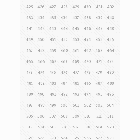
425
426
427
428
429
430
431
432
433
434
435
436
437
438
439
440
441
442
443
444
445
446
447
448
449
450
451
452
453
454
455
456
457
458
459
460
461
462
463
464
465
466
467
468
469
470
471
472
473
474
475
476
477
478
479
480
481
482
483
484
485
486
487
488
489
490
491
492
493
494
495
496
497
498
499
500
501
502
503
504
505
506
507
508
509
510
511
512
513
514
515
516
517
518
519
520
521
522
523
524
525
526
527
528