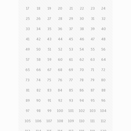
17
18
19
20
21
22
23
24
25
26
27
28
29
30
31
32
33
34
35
36
37
38
39
40
41
42
43
44
45
46
47
48
49
50
51
52
53
54
55
56
57
58
59
60
61
62
63
64
65
66
67
68
69
70
71
72
73
74
75
76
77
78
79
80
81
82
83
84
85
86
87
88
89
90
91
92
93
94
95
96
97
98
99
100
101
102
103
104
105
106
107
108
109
110
111
112