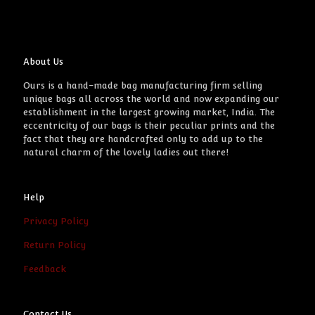
About Us
Ours is a hand-made bag manufacturing firm selling
unique bags all across the world and now expanding our
establishment in the largest growing market, India. The
eccentricity of our bags is their peculiar prints and the
fact that they are handcrafted only to add up to the
natural charm of the lovely ladies out there!
Help
Privacy Policy
Return Policy
Feedback
Contact Us