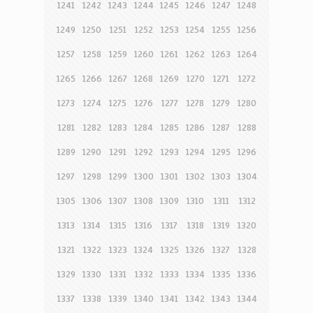
1241
1242
1243
1244
1245
1246
1247
1248
1249
1250
1251
1252
1253
1254
1255
1256
1257
1258
1259
1260
1261
1262
1263
1264
1265
1266
1267
1268
1269
1270
1271
1272
1273
1274
1275
1276
1277
1278
1279
1280
1281
1282
1283
1284
1285
1286
1287
1288
1289
1290
1291
1292
1293
1294
1295
1296
1297
1298
1299
1300
1301
1302
1303
1304
1305
1306
1307
1308
1309
1310
1311
1312
1313
1314
1315
1316
1317
1318
1319
1320
1321
1322
1323
1324
1325
1326
1327
1328
1329
1330
1331
1332
1333
1334
1335
1336
1337
1338
1339
1340
1341
1342
1343
1344