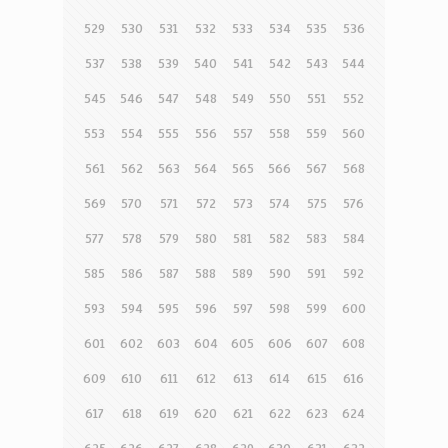
529
530
531
532
533
534
535
536
537
538
539
540
541
542
543
544
545
546
547
548
549
550
551
552
553
554
555
556
557
558
559
560
561
562
563
564
565
566
567
568
569
570
571
572
573
574
575
576
577
578
579
580
581
582
583
584
585
586
587
588
589
590
591
592
593
594
595
596
597
598
599
600
601
602
603
604
605
606
607
608
609
610
611
612
613
614
615
616
617
618
619
620
621
622
623
624