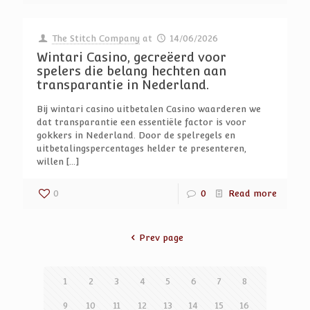
The Stitch Company
at
14/06/2026
Wintari Casino, gecreëerd voor
spelers die belang hechten aan
transparantie in Nederland.
Bij wintari casino uitbetalen Casino waarderen we
dat transparantie een essentiële factor is voor
gokkers in Nederland. Door de spelregels en
uitbetalingspercentages helder te presenteren,
willen
[…]
0
0
Read more
Prev page
1
2
3
4
5
6
7
8
9
10
11
12
13
14
15
16