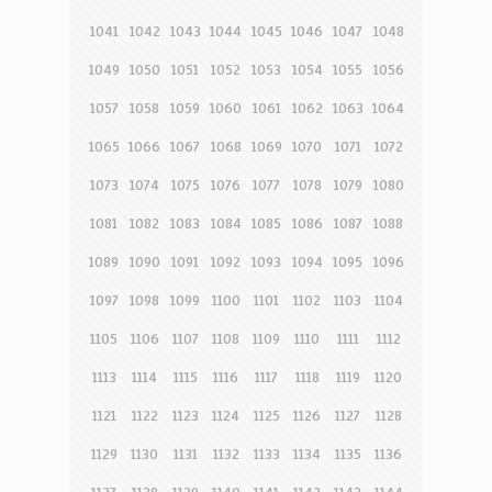
1041
1042
1043
1044
1045
1046
1047
1048
1049
1050
1051
1052
1053
1054
1055
1056
1057
1058
1059
1060
1061
1062
1063
1064
1065
1066
1067
1068
1069
1070
1071
1072
1073
1074
1075
1076
1077
1078
1079
1080
1081
1082
1083
1084
1085
1086
1087
1088
1089
1090
1091
1092
1093
1094
1095
1096
1097
1098
1099
1100
1101
1102
1103
1104
1105
1106
1107
1108
1109
1110
1111
1112
1113
1114
1115
1116
1117
1118
1119
1120
1121
1122
1123
1124
1125
1126
1127
1128
1129
1130
1131
1132
1133
1134
1135
1136