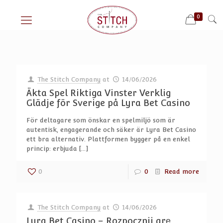
0
The Stitch Company
at
14/06/2026
Äkta Spel Riktiga Vinster Verklig
Glädje för Sverige på Lyra Bet Casino
För deltagare som önskar en spelmiljö som är
autentisk, engagerande och säker är Lyra Bet Casino
ett bra alternativ. Plattformen bygger på en enkel
princip: erbjuda
[…]
0
0
Read more
The Stitch Company
at
14/06/2026
Lyra Bet Casino – Rozpocznij grę