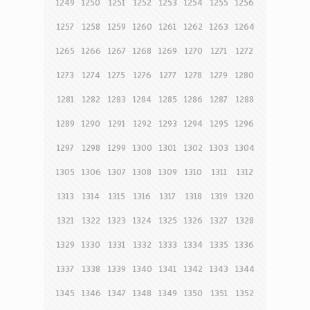
1249
1250
1251
1252
1253
1254
1255
1256
1257
1258
1259
1260
1261
1262
1263
1264
1265
1266
1267
1268
1269
1270
1271
1272
1273
1274
1275
1276
1277
1278
1279
1280
1281
1282
1283
1284
1285
1286
1287
1288
1289
1290
1291
1292
1293
1294
1295
1296
1297
1298
1299
1300
1301
1302
1303
1304
1305
1306
1307
1308
1309
1310
1311
1312
1313
1314
1315
1316
1317
1318
1319
1320
1321
1322
1323
1324
1325
1326
1327
1328
1329
1330
1331
1332
1333
1334
1335
1336
1337
1338
1339
1340
1341
1342
1343
1344
1345
1346
1347
1348
1349
1350
1351
1352