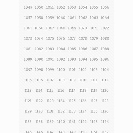
1049
1050
1051
1052
1053
1054
1055
1056
1057
1058
1059
1060
1061
1062
1063
1064
1065
1066
1067
1068
1069
1070
1071
1072
1073
1074
1075
1076
1077
1078
1079
1080
1081
1082
1083
1084
1085
1086
1087
1088
1089
1090
1091
1092
1093
1094
1095
1096
1097
1098
1099
1100
1101
1102
1103
1104
1105
1106
1107
1108
1109
1110
1111
1112
1113
1114
1115
1116
1117
1118
1119
1120
1121
1122
1123
1124
1125
1126
1127
1128
1129
1130
1131
1132
1133
1134
1135
1136
1137
1138
1139
1140
1141
1142
1143
1144
1145
1146
1147
1148
1149
1150
1151
1152