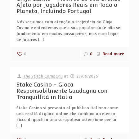
Afeto por Jogadores Reais em Todo o
Planeta, Incluindo Portugal
Nós seguimos com atenção a trajetória do Ginja
Casino e entendemos que a sua popularidade não se
fundamenta em modas passageiras, mas num leque
de fatores
[…]
0
0
Read more
The Stitch Company
at
28/06/2026
Stake Casino – Gioca
Responsabilmente Guadagna con
Tranquillità in Italia
Stake Casino si presenta al pubblico italiano come
una realtà di gioco online che combina un elenco
ricco di giochi a una scrupolosa attenzione per la
[…]