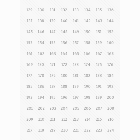
129
130
131
132
133
134
135
136
137
138
139
140
141
142
143
144
145
146
147
148
149
150
151
152
153
154
155
156
157
158
159
160
161
162
163
164
165
166
167
168
169
170
171
172
173
174
175
176
177
178
179
180
181
182
183
184
185
186
187
188
189
190
191
192
193
194
195
196
197
198
199
200
201
202
203
204
205
206
207
208
209
210
211
212
213
214
215
216
217
218
219
220
221
222
223
224