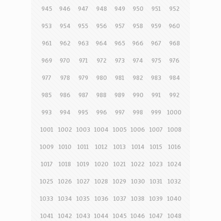
945
946
947
948
949
950
951
952
953
954
955
956
957
958
959
960
961
962
963
964
965
966
967
968
969
970
971
972
973
974
975
976
977
978
979
980
981
982
983
984
985
986
987
988
989
990
991
992
993
994
995
996
997
998
999
1000
1001
1002
1003
1004
1005
1006
1007
1008
1009
1010
1011
1012
1013
1014
1015
1016
1017
1018
1019
1020
1021
1022
1023
1024
1025
1026
1027
1028
1029
1030
1031
1032
1033
1034
1035
1036
1037
1038
1039
1040
1041
1042
1043
1044
1045
1046
1047
1048