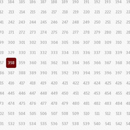
83
184
185
186
187
188
189
190
191
192
193
194
1
12
213
214
215
216
217
218
219
220
221
222
223
2
41
242
243
244
245
246
247
248
249
250
251
252
2
70
271
272
273
274
275
276
277
278
279
280
281
2
99
300
301
302
303
304
305
306
307
308
309
310
3
28
329
330
331
332
333
334
335
336
337
338
339
3
57
358
359
360
361
362
363
364
365
366
367
368
3
86
387
388
389
390
391
392
393
394
395
396
397
3
15
416
417
418
419
420
421
422
423
424
425
426
4
44
445
446
447
448
449
450
451
452
453
454
455
4
73
474
475
476
477
478
479
480
481
482
483
484
4
02
503
504
505
506
507
508
509
510
511
512
513
5
31
532
533
534
535
536
537
538
539
540
541
542
5