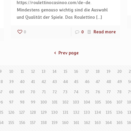
https://roulettinocasinoo.com/de-de.
Mindestens genauso wichtig sind die Auswahl
und Qualität der Spiele. Das Roulettino
[…]
0
0
Read more
Prev page
9
10
11
12
13
14
15
16
17
18
19
20
2
38
39
40
41
42
43
44
45
46
47
48
49
5
67
68
69
70
71
72
73
74
75
76
77
78
7
96
97
98
99
100
101
102
103
104
105
106
107
1
25
126
127
128
129
130
131
132
133
134
135
136
1
54
155
156
157
158
159
160
161
162
163
164
165
1