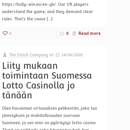
https://holly-win.eu/en-gb/. Our UK players
understand the game, and they demand clear
rules. That’s the cause
[…]
0
0
Read more
The Stitch Company
at
24/06/2026
Liity mukaan
toimintaan Suomessa
Lotto Casinolla jo
tänään
Olen havainnut virtuaalisen pelikentän, joka tuo
jännityksen ja mahdollisuuden suoraan
Suomeen, ja sen nimi on pyöräytys lotto casino.