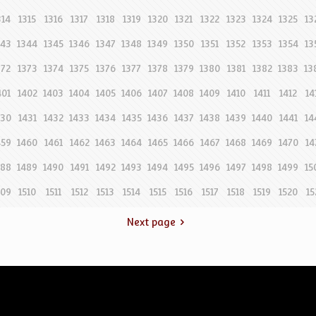
314
1315
1316
1317
1318
1319
1320
1321
1322
1323
1324
1325
13
343
1344
1345
1346
1347
1348
1349
1350
1351
1352
1353
1354
13
372
1373
1374
1375
1376
1377
1378
1379
1380
1381
1382
1383
13
401
1402
1403
1404
1405
1406
1407
1408
1409
1410
1411
1412
14
430
1431
1432
1433
1434
1435
1436
1437
1438
1439
1440
1441
14
459
1460
1461
1462
1463
1464
1465
1466
1467
1468
1469
1470
14
488
1489
1490
1491
1492
1493
1494
1495
1496
1497
1498
1499
15
509
1510
1511
1512
1513
1514
1515
1516
1517
1518
1519
1520
15
Next page