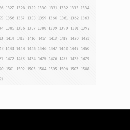
26
1327
1328
1329
1330
1331
1332
1333
1334
55
1356
1357
1358
1359
1360
1361
1362
1363
84
1385
1386
1387
1388
1389
1390
1391
1392
13
1414
1415
1416
1417
1418
1419
1420
1421
42
1443
1444
1445
1446
1447
1448
1449
1450
71
1472
1473
1474
1475
1476
1477
1478
1479
00
1501
1502
1503
1504
1505
1506
1507
1508
21