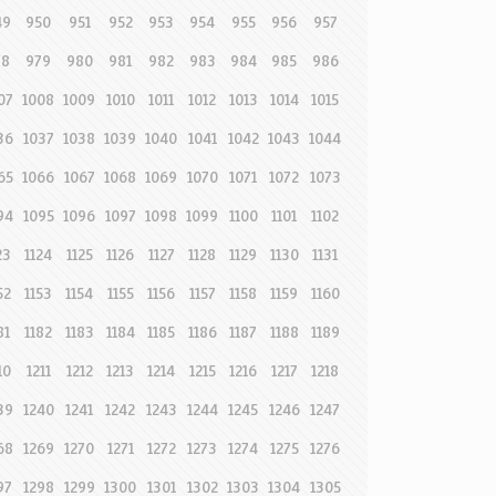
49
950
951
952
953
954
955
956
957
78
979
980
981
982
983
984
985
986
07
1008
1009
1010
1011
1012
1013
1014
1015
36
1037
1038
1039
1040
1041
1042
1043
1044
65
1066
1067
1068
1069
1070
1071
1072
1073
94
1095
1096
1097
1098
1099
1100
1101
1102
23
1124
1125
1126
1127
1128
1129
1130
1131
52
1153
1154
1155
1156
1157
1158
1159
1160
81
1182
1183
1184
1185
1186
1187
1188
1189
10
1211
1212
1213
1214
1215
1216
1217
1218
39
1240
1241
1242
1243
1244
1245
1246
1247
68
1269
1270
1271
1272
1273
1274
1275
1276
97
1298
1299
1300
1301
1302
1303
1304
1305