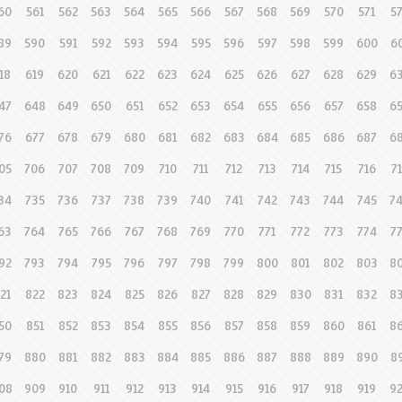
60
561
562
563
564
565
566
567
568
569
570
571
5
89
590
591
592
593
594
595
596
597
598
599
600
6
18
619
620
621
622
623
624
625
626
627
628
629
6
47
648
649
650
651
652
653
654
655
656
657
658
6
76
677
678
679
680
681
682
683
684
685
686
687
6
05
706
707
708
709
710
711
712
713
714
715
716
7
34
735
736
737
738
739
740
741
742
743
744
745
7
63
764
765
766
767
768
769
770
771
772
773
774
7
92
793
794
795
796
797
798
799
800
801
802
803
8
21
822
823
824
825
826
827
828
829
830
831
832
8
50
851
852
853
854
855
856
857
858
859
860
861
8
79
880
881
882
883
884
885
886
887
888
889
890
8
08
909
910
911
912
913
914
915
916
917
918
919
9