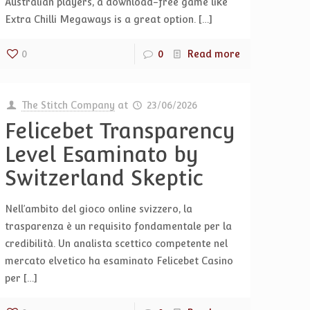
Australian players, a download-free game like
Extra Chilli Megaways is a great option.
[…]
0
0
Read more
The Stitch Company
at
23/06/2026
Felicebet Transparency
Level Esaminato by
Switzerland Skeptic
Nell’ambito del gioco online svizzero, la
trasparenza è un requisito fondamentale per la
credibilità. Un analista scettico competente nel
mercato elvetico ha esaminato Felicebet Casino
per
[…]