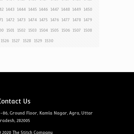
42
1443
1444
1445
1446
1447
1448
1449
1450
71
1472
1473
1474
1475
1476
1477
1478
1479
00
1501
1502
1503
1504
1505
1506
1507
1508
1526
1527
1528
1529
1530
Contact Us
-86, Ground Floor, Kamla Nagar, Agra, Uttar
radesh, 282005
 2020 The Stitch Company