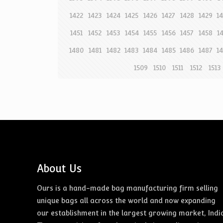
1422
1423
1424
1425
1426
1427
1428
1429
1
1451
1452
1453
1454
1455
1456
1457
1458
1
1480
1481
1482
1483
1484
1485
1486
1487
1
1509
1510
1511
1512
1513
About Us
Ours is a hand-made bag manufacturing firm selling
unique bags all across the world and now expanding
our establishment in the largest growing market, Indi