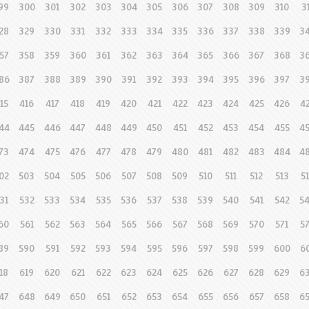
99
300
301
302
303
304
305
306
307
308
309
310
3
28
329
330
331
332
333
334
335
336
337
338
339
3
57
358
359
360
361
362
363
364
365
366
367
368
3
86
387
388
389
390
391
392
393
394
395
396
397
3
15
416
417
418
419
420
421
422
423
424
425
426
4
44
445
446
447
448
449
450
451
452
453
454
455
4
73
474
475
476
477
478
479
480
481
482
483
484
4
02
503
504
505
506
507
508
509
510
511
512
513
5
31
532
533
534
535
536
537
538
539
540
541
542
5
60
561
562
563
564
565
566
567
568
569
570
571
5
89
590
591
592
593
594
595
596
597
598
599
600
6
18
619
620
621
622
623
624
625
626
627
628
629
6
47
648
649
650
651
652
653
654
655
656
657
658
6