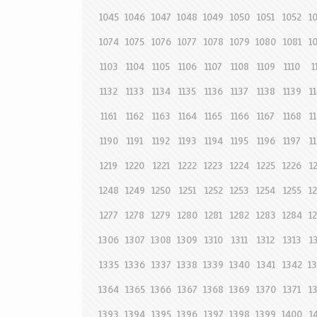
1045
1046
1047
1048
1049
1050
1051
1052
1
1074
1075
1076
1077
1078
1079
1080
1081
1
1103
1104
1105
1106
1107
1108
1109
1110
1
1132
1133
1134
1135
1136
1137
1138
1139
1
1161
1162
1163
1164
1165
1166
1167
1168
1
1190
1191
1192
1193
1194
1195
1196
1197
1
1219
1220
1221
1222
1223
1224
1225
1226
1
1248
1249
1250
1251
1252
1253
1254
1255
1
1277
1278
1279
1280
1281
1282
1283
1284
1
1306
1307
1308
1309
1310
1311
1312
1313
1
1335
1336
1337
1338
1339
1340
1341
1342
1
1364
1365
1366
1367
1368
1369
1370
1371
1
1393
1394
1395
1396
1397
1398
1399
1400
1