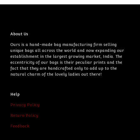
About Us
Ours is a hand-made bag manufacturing firm selling
unique bags all across the world and now expanding our
establishment in the largest growing market, India. The
eccentricity of our bags is their peculiar prints and the
fact that they are handcrafted only to add up to the
natural charm of the lovely ladies out there!
Help
Privacy Policy
Return Policy
Feedback