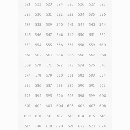
521
522
523
524
525
526
527
528
529
530
531
532
533
534
535
536
537
538
539
540
541
542
543
544
545
546
547
548
549
550
551
552
553
554
555
556
557
558
559
560
561
562
563
564
565
566
567
568
569
570
571
572
573
574
575
576
577
578
579
580
581
582
583
584
585
586
587
588
589
590
591
592
593
594
595
596
597
598
599
600
601
602
603
604
605
606
607
608
609
610
611
612
613
614
615
616
617
618
619
620
621
622
623
624