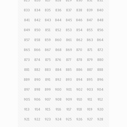
825
826
827
828
829
830
831
832
833
834
835
836
837
838
839
840
841
842
843
844
845
846
847
848
849
850
851
852
853
854
855
856
857
858
859
860
861
862
863
864
865
866
867
868
869
870
871
872
873
874
875
876
877
878
879
880
881
882
883
884
885
886
887
888
889
890
891
892
893
894
895
896
897
898
899
900
901
902
903
904
905
906
907
908
909
910
911
912
913
914
915
916
917
918
919
920
921
922
923
924
925
926
927
928