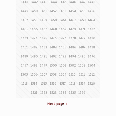
1441
1442
1443
1444
1445
1446
1447
1448
1449
1450
1451
1452
1453
1454
1455
1456
1457
1458
1459
1460
1461
1462
1463
1464
1465
1466
1467
1468
1469
1470
1471
1472
1473
1474
1475
1476
1477
1478
1479
1480
1481
1482
1483
1484
1485
1486
1487
1488
1489
1490
1491
1492
1493
1494
1495
1496
1497
1498
1499
1500
1501
1502
1503
1504
1505
1506
1507
1508
1509
1510
1511
1512
1513
1514
1515
1516
1517
1518
1519
1520
1521
1522
1523
1524
1525
1526
Next page