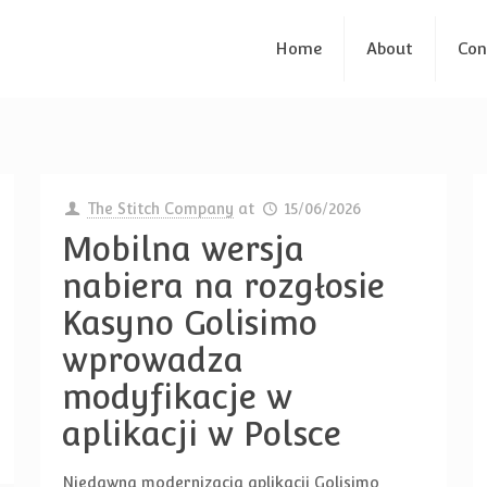
Home
About
Con
The Stitch Company
at
15/06/2026
Mobilna wersja
nabiera na rozgłosie
Kasyno Golisimo
wprowadza
modyfikacje w
aplikacji w Polsce
Niedawna modernizacja aplikacji Golisimo