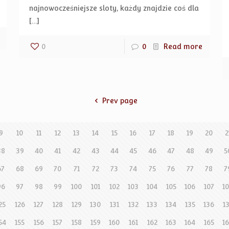
najnowocześniejsze sloty, każdy znajdzie coś dla
[…]
0
0
Read more
Prev page
9
10
11
12
13
14
15
16
17
18
19
20
2
38
39
40
41
42
43
44
45
46
47
48
49
5
67
68
69
70
71
72
73
74
75
76
77
78
7
96
97
98
99
100
101
102
103
104
105
106
107
1
25
126
127
128
129
130
131
132
133
134
135
136
1
54
155
156
157
158
159
160
161
162
163
164
165
1