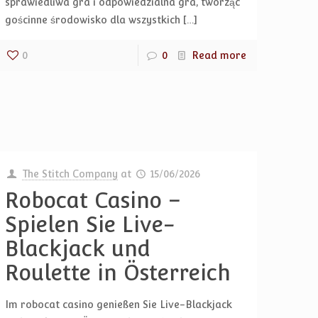
sprawiedliwa gra i odpowiedzialna gra, tworząc
gościnne środowisko dla wszystkich
[…]
0
0
Read more
The Stitch Company
at
15/06/2026
Robocat Casino –
Spielen Sie Live-
Blackjack und
Roulette in Österreich
Im robocat casino genießen Sie Live-Blackjack