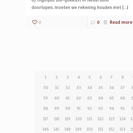
of Olympus 100-gokkast in Nederland
doorlopen, moeten we rekening houden met
[…]
0
0
Read more
1
2
3
4
5
6
7
8
30
31
32
33
34
35
36
37
59
60
61
62
63
64
65
66
88
89
90
91
92
93
94
95
117
118
119
120
121
122
123
124
1
146
147
148
149
150
151
152
153
1