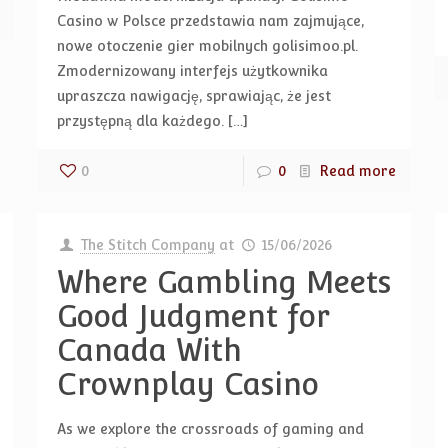
Casino w Polsce przedstawia nam zajmujące,
nowe otoczenie gier mobilnych golisimoo.pl.
Zmodernizowany interfejs użytkownika
upraszcza nawigację, sprawiając, że jest
przystępną dla każdego.
[…]
0
0
Read more
The Stitch Company
at
15/06/2026
Where Gambling Meets
Good Judgment for
Canada With
Crownplay Casino
As we explore the crossroads of gaming and