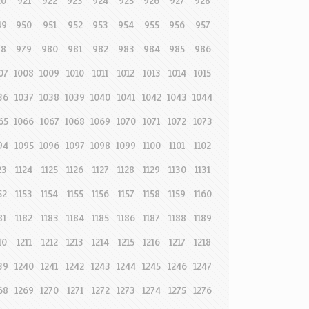
20
921
922
923
924
925
926
927
928
49
950
951
952
953
954
955
956
957
78
979
980
981
982
983
984
985
986
07
1008
1009
1010
1011
1012
1013
1014
1015
36
1037
1038
1039
1040
1041
1042
1043
1044
65
1066
1067
1068
1069
1070
1071
1072
1073
94
1095
1096
1097
1098
1099
1100
1101
1102
23
1124
1125
1126
1127
1128
1129
1130
1131
52
1153
1154
1155
1156
1157
1158
1159
1160
81
1182
1183
1184
1185
1186
1187
1188
1189
10
1211
1212
1213
1214
1215
1216
1217
1218
39
1240
1241
1242
1243
1244
1245
1246
1247
68
1269
1270
1271
1272
1273
1274
1275
1276