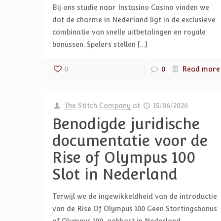
Bij ons studie naar Instasino Casino vinden we
dat de charme in Nederland ligt in de exclusieve
combinatie van snelle uitbetalingen en royale
bonussen. Spelers stellen
[…]
0
0
Read more
The Stitch Company
at
15/06/2026
Benodigde juridische
documentatie voor de
Rise of Olympus 100
Slot in Nederland
Terwijl we de ingewikkeldheid van de introductie
van de Rise Of Olympus 100 Geen Stortingsbonus