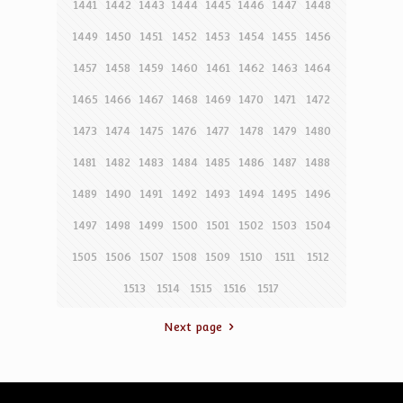
1441
1442
1443
1444
1445
1446
1447
1448
1449
1450
1451
1452
1453
1454
1455
1456
1457
1458
1459
1460
1461
1462
1463
1464
1465
1466
1467
1468
1469
1470
1471
1472
1473
1474
1475
1476
1477
1478
1479
1480
1481
1482
1483
1484
1485
1486
1487
1488
1489
1490
1491
1492
1493
1494
1495
1496
1497
1498
1499
1500
1501
1502
1503
1504
1505
1506
1507
1508
1509
1510
1511
1512
1513
1514
1515
1516
1517
Next page