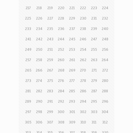
217
218
219
220
221
222
223
224
225
226
227
228
229
230
231
232
233
234
235
236
237
238
239
240
241
242
243
244
245
246
247
248
249
250
251
252
253
254
255
256
257
258
259
260
261
262
263
264
265
266
267
268
269
270
271
272
273
274
275
276
277
278
279
280
281
282
283
284
285
286
287
288
289
290
291
292
293
294
295
296
297
298
299
300
301
302
303
304
305
306
307
308
309
310
311
312
313
314
315
316
317
318
319
320