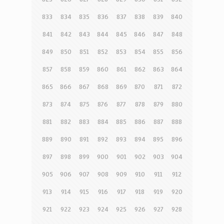
833
834
835
836
837
838
839
840
841
842
843
844
845
846
847
848
849
850
851
852
853
854
855
856
857
858
859
860
861
862
863
864
865
866
867
868
869
870
871
872
873
874
875
876
877
878
879
880
881
882
883
884
885
886
887
888
889
890
891
892
893
894
895
896
897
898
899
900
901
902
903
904
905
906
907
908
909
910
911
912
913
914
915
916
917
918
919
920
921
922
923
924
925
926
927
928