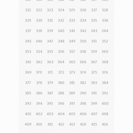
321
322
323
324
325
326
327
328
329
330
331
332
333
334
335
336
337
338
339
340
341
342
343
344
345
346
347
348
349
350
351
352
353
354
355
356
357
358
359
360
361
362
363
364
365
366
367
368
369
370
371
372
373
374
375
376
377
378
379
380
381
382
383
384
385
386
387
388
389
390
391
392
393
394
395
396
397
398
399
400
401
402
403
404
405
406
407
408
409
410
411
412
413
414
415
416