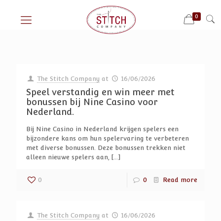
0
The Stitch Company
at
16/06/2026
Speel verstandig en win meer met
bonussen bij Nine Casino voor
Nederland.
Bij Nine Casino in Nederland krijgen spelers een
bijzondere kans om hun spelervaring te verbeteren
met diverse bonussen. Deze bonussen trekken niet
alleen nieuwe spelers aan,
[…]
0
0
Read more
The Stitch Company
at
16/06/2026