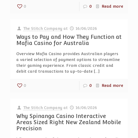
0
0
Read more
The Stitch Company
at
16/06/2026
Ways to Pay and How They Function at
Mafia Casino for Australia
Overview Mafia Casino provides Australian players
a varied selection of payment options to streamline
their gaming experience. From classic credit and
debit card transactions to up-to-date
[…]
0
0
Read more
The Stitch Company
at
16/06/2026
Why Spinanga Casino Interactive
Areas Sized Right New Zealand Mobile
Precision