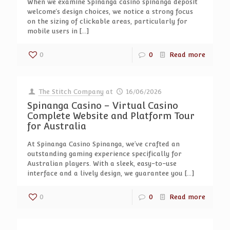
When we examine Spinanga casino spinanga deposit
welcome‘s design choices, we notice a strong focus
on the sizing of clickable areas, particularly for
mobile users in
[…]
0
0
Read more
The Stitch Company
at
16/06/2026
Spinanga Casino – Virtual Casino
Complete Website and Platform Tour
for Australia
At Spinanga Casino Spinanga, we’ve crafted an
outstanding gaming experience specifically for
Australian players. With a sleek, easy-to-use
interface and a lively design, we guarantee you
[…]
0
0
Read more