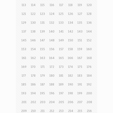
113
114
115
116
117
118
119
120
121
122
123
124
125
126
127
128
129
130
131
132
133
134
135
136
137
138
139
140
141
142
143
144
145
146
147
148
149
150
151
152
153
154
155
156
157
158
159
160
161
162
163
164
165
166
167
168
169
170
171
172
173
174
175
176
177
178
179
180
181
182
183
184
185
186
187
188
189
190
191
192
193
194
195
196
197
198
199
200
201
202
203
204
205
206
207
208
209
210
211
212
213
214
215
216