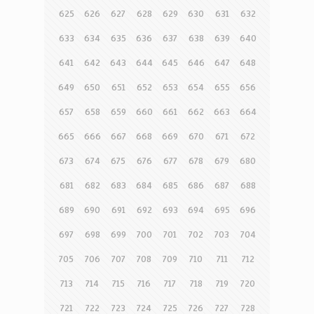
625
626
627
628
629
630
631
632
633
634
635
636
637
638
639
640
641
642
643
644
645
646
647
648
649
650
651
652
653
654
655
656
657
658
659
660
661
662
663
664
665
666
667
668
669
670
671
672
673
674
675
676
677
678
679
680
681
682
683
684
685
686
687
688
689
690
691
692
693
694
695
696
697
698
699
700
701
702
703
704
705
706
707
708
709
710
711
712
713
714
715
716
717
718
719
720
721
722
723
724
725
726
727
728