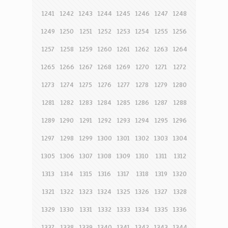
1241
1242
1243
1244
1245
1246
1247
1248
1249
1250
1251
1252
1253
1254
1255
1256
1257
1258
1259
1260
1261
1262
1263
1264
1265
1266
1267
1268
1269
1270
1271
1272
1273
1274
1275
1276
1277
1278
1279
1280
1281
1282
1283
1284
1285
1286
1287
1288
1289
1290
1291
1292
1293
1294
1295
1296
1297
1298
1299
1300
1301
1302
1303
1304
1305
1306
1307
1308
1309
1310
1311
1312
1313
1314
1315
1316
1317
1318
1319
1320
1321
1322
1323
1324
1325
1326
1327
1328
1329
1330
1331
1332
1333
1334
1335
1336
1337
1338
1339
1340
1341
1342
1343
1344