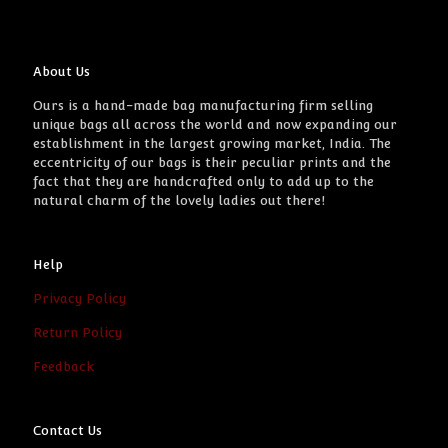
About Us
Ours is a hand-made bag manufacturing firm selling
unique bags all across the world and now expanding our
establishment in the largest growing market, India. The
eccentricity of our bags is their peculiar prints and the
fact that they are handcrafted only to add up to the
natural charm of the lovely ladies out there!
Help
Privacy Policy
Return Policy
Feedback
Contact Us