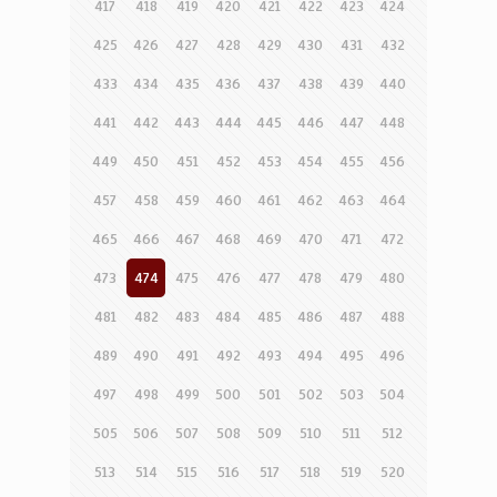
417
418
419
420
421
422
423
424
425
426
427
428
429
430
431
432
433
434
435
436
437
438
439
440
441
442
443
444
445
446
447
448
449
450
451
452
453
454
455
456
457
458
459
460
461
462
463
464
465
466
467
468
469
470
471
472
473
474
475
476
477
478
479
480
481
482
483
484
485
486
487
488
489
490
491
492
493
494
495
496
497
498
499
500
501
502
503
504
505
506
507
508
509
510
511
512
513
514
515
516
517
518
519
520