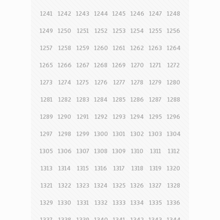
1241
1242
1243
1244
1245
1246
1247
1248
1249
1250
1251
1252
1253
1254
1255
1256
1257
1258
1259
1260
1261
1262
1263
1264
1265
1266
1267
1268
1269
1270
1271
1272
1273
1274
1275
1276
1277
1278
1279
1280
1281
1282
1283
1284
1285
1286
1287
1288
1289
1290
1291
1292
1293
1294
1295
1296
1297
1298
1299
1300
1301
1302
1303
1304
1305
1306
1307
1308
1309
1310
1311
1312
1313
1314
1315
1316
1317
1318
1319
1320
1321
1322
1323
1324
1325
1326
1327
1328
1329
1330
1331
1332
1333
1334
1335
1336
1337
1338
1339
1340
1341
1342
1343
1344