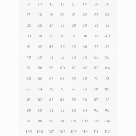
9
10
11
12
13
14
15
16
17
18
19
20
21
22
23
24
25
26
27
28
29
30
31
32
33
34
35
36
37
38
39
40
41
42
43
44
45
46
47
48
49
50
51
52
53
54
55
56
57
58
59
60
61
62
63
64
65
66
67
68
69
70
71
72
73
74
75
76
77
78
79
80
81
82
83
84
85
86
87
88
89
90
91
92
93
94
95
96
97
98
99
100
101
102
103
104
105
106
107
108
109
110
111
112