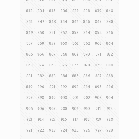
833
834
835
836
837
838
839
840
841
842
843
844
845
846
847
848
849
850
851
852
853
854
855
856
857
858
859
860
861
862
863
864
865
866
867
868
869
870
871
872
873
874
875
876
877
878
879
880
881
882
883
884
885
886
887
888
889
890
891
892
893
894
895
896
897
898
899
900
901
902
903
904
905
906
907
908
909
910
911
912
913
914
915
916
917
918
919
920
921
922
923
924
925
926
927
928