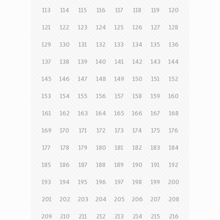
113
114
115
116
117
118
119
120
121
122
123
124
125
126
127
128
129
130
131
132
133
134
135
136
137
138
139
140
141
142
143
144
145
146
147
148
149
150
151
152
153
154
155
156
157
158
159
160
161
162
163
164
165
166
167
168
169
170
171
172
173
174
175
176
177
178
179
180
181
182
183
184
185
186
187
188
189
190
191
192
193
194
195
196
197
198
199
200
201
202
203
204
205
206
207
208
209
210
211
212
213
214
215
216