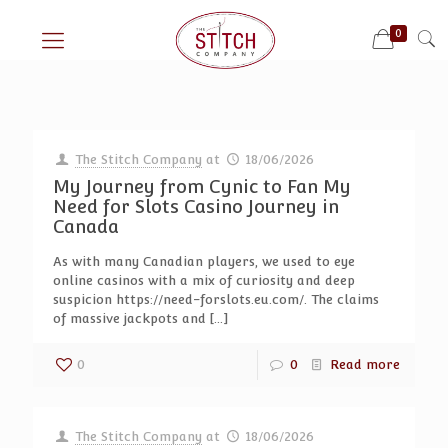
0
The Stitch Company
at
18/06/2026
My Journey from Cynic to Fan My
Need for Slots Casino Journey in
Canada
As with many Canadian players, we used to eye
online casinos with a mix of curiosity and deep
suspicion https://need-forslots.eu.com/. The claims
of massive jackpots and
[…]
0
0
Read more
The Stitch Company
at
18/06/2026