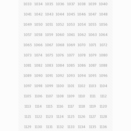
1033
1034
1035
1036
1037
1038
1039
1040
1041
1042
1043
1044
1045
1046
1047
1048
1049
1050
1051
1052
1053
1054
1055
1056
1057
1058
1059
1060
1061
1062
1063
1064
1065
1066
1067
1068
1069
1070
1071
1072
1073
1074
1075
1076
1077
1078
1079
1080
1081
1082
1083
1084
1085
1086
1087
1088
1089
1090
1091
1092
1093
1094
1095
1096
1097
1098
1099
1100
1101
1102
1103
1104
1105
1106
1107
1108
1109
1110
1111
1112
1113
1114
1115
1116
1117
1118
1119
1120
1121
1122
1123
1124
1125
1126
1127
1128
1129
1130
1131
1132
1133
1134
1135
1136