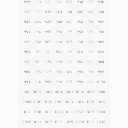
929
930
931
932
933
934
935
936
937
938
939
940
941
942
943
944
945
946
947
948
949
950
951
952
953
954
955
956
957
958
959
960
961
962
963
964
965
966
967
968
969
970
971
972
973
974
975
976
977
978
979
980
981
982
983
984
985
986
987
988
989
990
991
992
993
994
995
996
997
998
999
1000
1001
1002
1003
1004
1005
1006
1007
1008
1009
1010
1011
1012
1013
1014
1015
1016
1017
1018
1019
1020
1021
1022
1023
1024
1025
1026
1027
1028
1029
1030
1031
1032