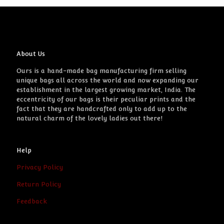
About Us
Ours is a hand-made bag manufacturing firm selling
unique bags all across the world and now expanding our
establishment in the largest growing market, India. The
eccentricity of our bags is their peculiar prints and the
fact that they are handcrafted only to add up to the
natural charm of the lovely ladies out there!
Help
Privacy Policy
Return Policy
Feedback