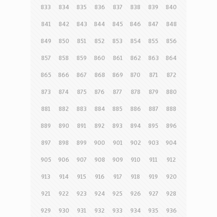
833
834
835
836
837
838
839
840
841
842
843
844
845
846
847
848
849
850
851
852
853
854
855
856
857
858
859
860
861
862
863
864
865
866
867
868
869
870
871
872
873
874
875
876
877
878
879
880
881
882
883
884
885
886
887
888
889
890
891
892
893
894
895
896
897
898
899
900
901
902
903
904
905
906
907
908
909
910
911
912
913
914
915
916
917
918
919
920
921
922
923
924
925
926
927
928
929
930
931
932
933
934
935
936