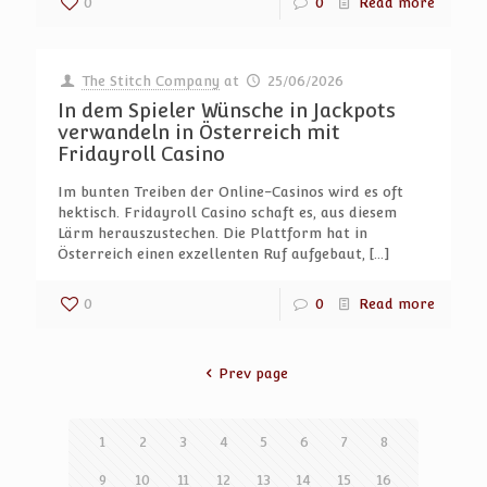
0
0
Read more
The Stitch Company
at
25/06/2026
In dem Spieler Wünsche in Jackpots
verwandeln in Österreich mit
Fridayroll Casino
Im bunten Treiben der Online-Casinos wird es oft
hektisch. Fridayroll Casino schaft es, aus diesem
Lärm herauszustechen. Die Plattform hat in
Österreich einen exzellenten Ruf aufgebaut,
[…]
0
0
Read more
Prev page
1
2
3
4
5
6
7
8
9
10
11
12
13
14
15
16