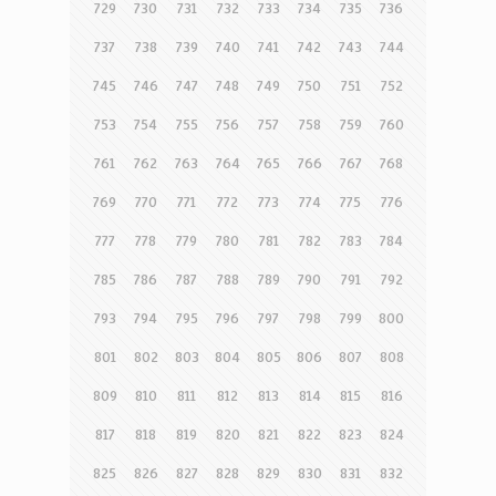
729
730
731
732
733
734
735
736
737
738
739
740
741
742
743
744
745
746
747
748
749
750
751
752
753
754
755
756
757
758
759
760
761
762
763
764
765
766
767
768
769
770
771
772
773
774
775
776
777
778
779
780
781
782
783
784
785
786
787
788
789
790
791
792
793
794
795
796
797
798
799
800
801
802
803
804
805
806
807
808
809
810
811
812
813
814
815
816
817
818
819
820
821
822
823
824
825
826
827
828
829
830
831
832