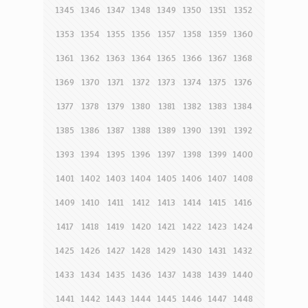
1345
1346
1347
1348
1349
1350
1351
1352
1353
1354
1355
1356
1357
1358
1359
1360
1361
1362
1363
1364
1365
1366
1367
1368
1369
1370
1371
1372
1373
1374
1375
1376
1377
1378
1379
1380
1381
1382
1383
1384
1385
1386
1387
1388
1389
1390
1391
1392
1393
1394
1395
1396
1397
1398
1399
1400
1401
1402
1403
1404
1405
1406
1407
1408
1409
1410
1411
1412
1413
1414
1415
1416
1417
1418
1419
1420
1421
1422
1423
1424
1425
1426
1427
1428
1429
1430
1431
1432
1433
1434
1435
1436
1437
1438
1439
1440
1441
1442
1443
1444
1445
1446
1447
1448