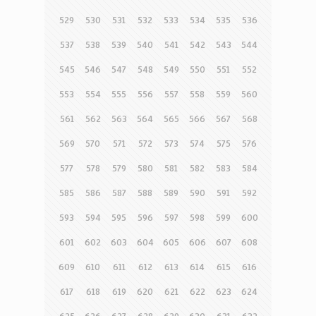
529
530
531
532
533
534
535
536
537
538
539
540
541
542
543
544
545
546
547
548
549
550
551
552
553
554
555
556
557
558
559
560
561
562
563
564
565
566
567
568
569
570
571
572
573
574
575
576
577
578
579
580
581
582
583
584
585
586
587
588
589
590
591
592
593
594
595
596
597
598
599
600
601
602
603
604
605
606
607
608
609
610
611
612
613
614
615
616
617
618
619
620
621
622
623
624