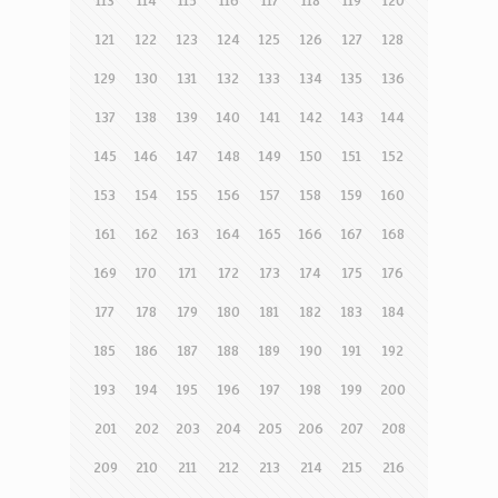
113
114
115
116
117
118
119
120
121
122
123
124
125
126
127
128
129
130
131
132
133
134
135
136
137
138
139
140
141
142
143
144
145
146
147
148
149
150
151
152
153
154
155
156
157
158
159
160
161
162
163
164
165
166
167
168
169
170
171
172
173
174
175
176
177
178
179
180
181
182
183
184
185
186
187
188
189
190
191
192
193
194
195
196
197
198
199
200
201
202
203
204
205
206
207
208
209
210
211
212
213
214
215
216