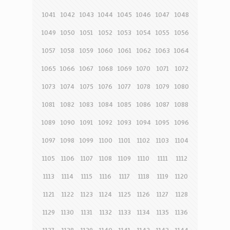
1041
1042
1043
1044
1045
1046
1047
1048
1049
1050
1051
1052
1053
1054
1055
1056
1057
1058
1059
1060
1061
1062
1063
1064
1065
1066
1067
1068
1069
1070
1071
1072
1073
1074
1075
1076
1077
1078
1079
1080
1081
1082
1083
1084
1085
1086
1087
1088
1089
1090
1091
1092
1093
1094
1095
1096
1097
1098
1099
1100
1101
1102
1103
1104
1105
1106
1107
1108
1109
1110
1111
1112
1113
1114
1115
1116
1117
1118
1119
1120
1121
1122
1123
1124
1125
1126
1127
1128
1129
1130
1131
1132
1133
1134
1135
1136