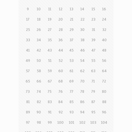
9
10
11
12
13
14
15
16
17
18
19
20
21
22
23
24
25
26
27
28
29
30
31
32
33
34
35
36
37
38
39
40
41
42
43
44
45
46
47
48
49
50
51
52
53
54
55
56
57
58
59
60
61
62
63
64
65
66
67
68
69
70
71
72
73
74
75
76
77
78
79
80
81
82
83
84
85
86
87
88
89
90
91
92
93
94
95
96
97
98
99
100
101
102
103
104