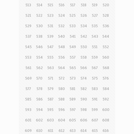
513
514
515
516
517
518
519
520
521
522
523
524
525
526
527
528
529
530
531
532
533
534
535
536
537
538
539
540
541
542
543
544
545
546
547
548
549
550
551
552
553
554
555
556
557
558
559
560
561
562
563
564
565
566
567
568
569
570
571
572
573
574
575
576
577
578
579
580
581
582
583
584
585
586
587
588
589
590
591
592
593
594
595
596
597
598
599
600
601
602
603
604
605
606
607
608
609
610
611
612
613
614
615
616