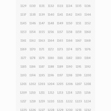
1129
1130
1131
1132
1133
1134
1135
1136
1137
1138
1139
1140
1141
1142
1143
1144
1145
1146
1147
1148
1149
1150
1151
1152
1153
1154
1155
1156
1157
1158
1159
1160
1161
1162
1163
1164
1165
1166
1167
1168
1169
1170
1171
1172
1173
1174
1175
1176
1177
1178
1179
1180
1181
1182
1183
1184
1185
1186
1187
1188
1189
1190
1191
1192
1193
1194
1195
1196
1197
1198
1199
1200
1201
1202
1203
1204
1205
1206
1207
1208
1209
1210
1211
1212
1213
1214
1215
1216
1217
1218
1219
1220
1221
1222
1223
1224
1225
1226
1227
1228
1229
1230
1231
1232