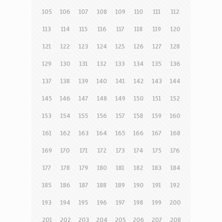
105
106
107
108
109
110
111
112
113
114
115
116
117
118
119
120
121
122
123
124
125
126
127
128
129
130
131
132
133
134
135
136
137
138
139
140
141
142
143
144
145
146
147
148
149
150
151
152
153
154
155
156
157
158
159
160
161
162
163
164
165
166
167
168
169
170
171
172
173
174
175
176
177
178
179
180
181
182
183
184
185
186
187
188
189
190
191
192
193
194
195
196
197
198
199
200
201
202
203
204
205
206
207
208