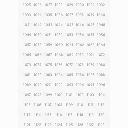
1025
1026
1027
1028
1029
1030
1031
1032
1033
1034
1035
1036
1037
1038
1039
1040
1041
1042
1043
1044
1045
1046
1047
1048
1049
1050
1051
1052
1053
1054
1055
1056
1057
1058
1059
1060
1061
1062
1063
1064
1065
1066
1067
1068
1069
1070
1071
1072
1073
1074
1075
1076
1077
1078
1079
1080
1081
1082
1083
1084
1085
1086
1087
1088
1089
1090
1091
1092
1093
1094
1095
1096
1097
1098
1099
1100
1101
1102
1103
1104
1105
1106
1107
1108
1109
1110
1111
1112
1113
1114
1115
1116
1117
1118
1119
1120
1121
1122
1123
1124
1125
1126
1127
1128