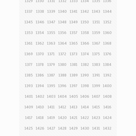
1329
1330
1331
1332
1333
1334
1335
1336
1337
1338
1339
1340
1341
1342
1343
1344
1345
1346
1347
1348
1349
1350
1351
1352
1353
1354
1355
1356
1357
1358
1359
1360
1361
1362
1363
1364
1365
1366
1367
1368
1369
1370
1371
1372
1373
1374
1375
1376
1377
1378
1379
1380
1381
1382
1383
1384
1385
1386
1387
1388
1389
1390
1391
1392
1393
1394
1395
1396
1397
1398
1399
1400
1401
1402
1403
1404
1405
1406
1407
1408
1409
1410
1411
1412
1413
1414
1415
1416
1417
1418
1419
1420
1421
1422
1423
1424
1425
1426
1427
1428
1429
1430
1431
1432