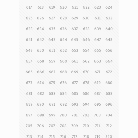
617
618
619
620
621
622
623
624
625
626
627
628
629
630
631
632
633
634
635
636
637
638
639
640
641
642
643
644
645
646
647
648
649
650
651
652
653
654
655
656
657
658
659
660
661
662
663
664
665
666
667
668
669
670
671
672
673
674
675
676
677
678
679
680
681
682
683
684
685
686
687
688
689
690
691
692
693
694
695
696
697
698
699
700
701
702
703
704
705
706
707
708
709
710
711
712
713
714
715
716
717
718
719
720