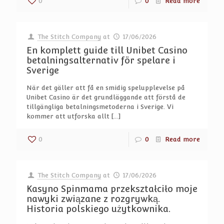
0
0
Read more
The Stitch Company
at
17/06/2026
En komplett guide till Unibet Casino
betalningsalternativ för spelare i
Sverige
När det gäller att få en smidig spelupplevelse på
Unibet Casino är det grundläggande att förstå de
tillgängliga betalningsmetoderna i Sverige. Vi
kommer att utforska allt
[…]
0
0
Read more
The Stitch Company
at
17/06/2026
Kasyno Spinmama przekształciło moje
nawyki związane z rozgrywką.
Historia polskiego użytkownika.