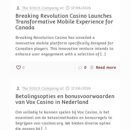
The Stitch Company
at
17/06/2026
Breaking Revolution Casino Launches
Transformative Mobile Experience for
Canada
Breaking Revolution Casino has unveiled a
innovative mobile platform specifically designed for
Canadian players. This innovative venture intends to
enhance user engagement with a selection of
[…]
0
0
Read more
The Stitch Company
at
17/06/2026
Betalingsopties en bonusvoorwaarden
van Vox Casino in Nederland
Om volledig te kunnen spelen bij Vox Casino, is het
essentieel om de betaalmethoden en bonusregels te
begrijpen vox-casinos.org. We bieden diverse opties
die passen bij
[…]