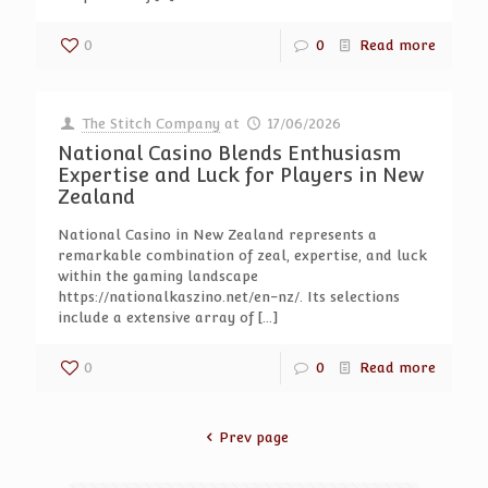
0
0
Read more
The Stitch Company
at
17/06/2026
National Casino Blends Enthusiasm
Expertise and Luck for Players in New
Zealand
National Casino in New Zealand represents a
remarkable combination of zeal, expertise, and luck
within the gaming landscape
https://nationalkaszino.net/en-nz/. Its selections
include a extensive array of
[…]
0
0
Read more
Prev page