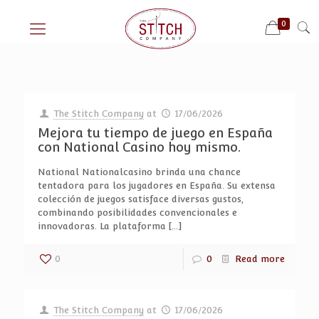
0
The Stitch Company
at
17/06/2026
Mejora tu tiempo de juego en España
con National Casino hoy mismo.
National Nationalcasino brinda una chance
tentadora para los jugadores en España. Su extensa
colección de juegos satisface diversas gustos,
combinando posibilidades convencionales e
innovadoras. La plataforma
[…]
0
0
Read more
The Stitch Company
at
17/06/2026