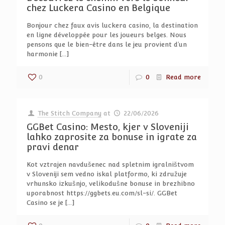
chez Luckera Casino en Belgique
Bonjour chez faux avis luckera casino, la destination
en ligne développée pour les joueurs belges. Nous
pensons que le bien-être dans le jeu provient d’un
harmonie
[…]
0
0
Read more
The Stitch Company
at
22/06/2026
GGBet Casino: Mesto, kjer v Sloveniji
lahko zaprosite za bonuse in igrate za
pravi denar
Kot vztrajen navdušenec nad spletnim igralništvom
v Sloveniji sem vedno iskal platformo, ki združuje
vrhunsko izkušnjo, velikodušne bonuse in brezhibno
uporabnost https://ggbets.eu.com/sl-si/. GGBet
Casino se je
[…]