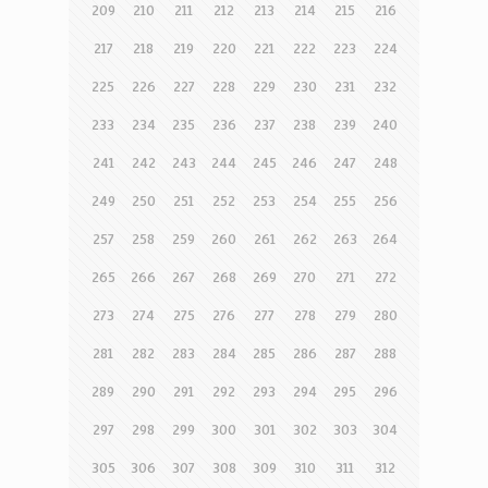
209
210
211
212
213
214
215
216
217
218
219
220
221
222
223
224
225
226
227
228
229
230
231
232
233
234
235
236
237
238
239
240
241
242
243
244
245
246
247
248
249
250
251
252
253
254
255
256
257
258
259
260
261
262
263
264
265
266
267
268
269
270
271
272
273
274
275
276
277
278
279
280
281
282
283
284
285
286
287
288
289
290
291
292
293
294
295
296
297
298
299
300
301
302
303
304
305
306
307
308
309
310
311
312