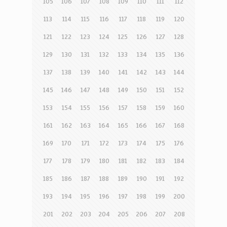
105
106
107
108
109
110
111
112
113
114
115
116
117
118
119
120
121
122
123
124
125
126
127
128
129
130
131
132
133
134
135
136
137
138
139
140
141
142
143
144
145
146
147
148
149
150
151
152
153
154
155
156
157
158
159
160
161
162
163
164
165
166
167
168
169
170
171
172
173
174
175
176
177
178
179
180
181
182
183
184
185
186
187
188
189
190
191
192
193
194
195
196
197
198
199
200
201
202
203
204
205
206
207
208