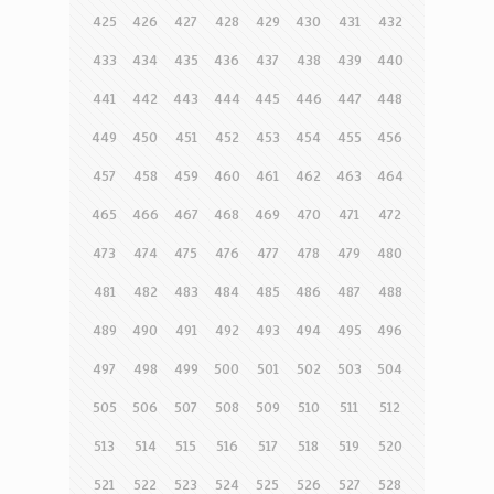
425
426
427
428
429
430
431
432
433
434
435
436
437
438
439
440
441
442
443
444
445
446
447
448
449
450
451
452
453
454
455
456
457
458
459
460
461
462
463
464
465
466
467
468
469
470
471
472
473
474
475
476
477
478
479
480
481
482
483
484
485
486
487
488
489
490
491
492
493
494
495
496
497
498
499
500
501
502
503
504
505
506
507
508
509
510
511
512
513
514
515
516
517
518
519
520
521
522
523
524
525
526
527
528