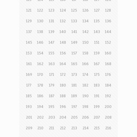
121
122
123
124
125
126
127
128
129
130
131
132
133
134
135
136
137
138
139
140
141
142
143
144
145
146
147
148
149
150
151
152
153
154
155
156
157
158
159
160
161
162
163
164
165
166
167
168
169
170
171
172
173
174
175
176
177
178
179
180
181
182
183
184
185
186
187
188
189
190
191
192
193
194
195
196
197
198
199
200
201
202
203
204
205
206
207
208
209
210
211
212
213
214
215
216