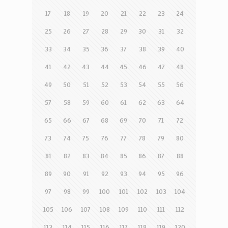
17
18
19
20
21
22
23
24
25
26
27
28
29
30
31
32
33
34
35
36
37
38
39
40
41
42
43
44
45
46
47
48
49
50
51
52
53
54
55
56
57
58
59
60
61
62
63
64
65
66
67
68
69
70
71
72
73
74
75
76
77
78
79
80
81
82
83
84
85
86
87
88
89
90
91
92
93
94
95
96
97
98
99
100
101
102
103
104
105
106
107
108
109
110
111
112
113
114
115
116
117
118
119
120