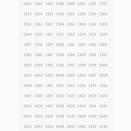
1345
1346
1347
1348
1349
1350
1351
1352
1353
1354
1355
1356
1357
1358
1359
1360
1361
1362
1363
1364
1365
1366
1367
1368
1369
1370
1371
1372
1373
1374
1375
1376
1377
1378
1379
1380
1381
1382
1383
1384
1385
1386
1387
1388
1389
1390
1391
1392
1393
1394
1395
1396
1397
1398
1399
1400
1401
1402
1403
1404
1405
1406
1407
1408
1409
1410
1411
1412
1413
1414
1415
1416
1417
1418
1419
1420
1421
1422
1423
1424
1425
1426
1427
1428
1429
1430
1431
1432
1433
1434
1435
1436
1437
1438
1439
1440
1441
1442
1443
1444
1445
1446
1447
1448