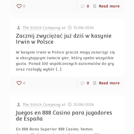
0
0
Read more
The Stitch Company
at
15/06/2026
Zacznij zwyciężać już dziś w kasynie
Irwin w Polsce
W kasynie Irwin w Polsce gracze mogą zanurzyć się
w ekscytującym świecie gier, który spełni wszystkie
gusta. Ponad 100 współczesnych automatów do gry
oraz rozległy wybór
[…]
0
0
Read more
The Stitch Company
at
15/06/2026
Juegos en 888 Casino para jugadores
de España
En 888 Bono Superior 888 Casino, hemos