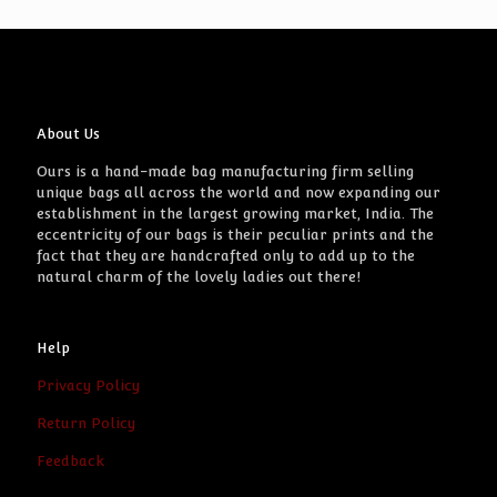
About Us
Ours is a hand-made bag manufacturing firm selling
unique bags all across the world and now expanding our
establishment in the largest growing market, India. The
eccentricity of our bags is their peculiar prints and the
fact that they are handcrafted only to add up to the
natural charm of the lovely ladies out there!
Help
Privacy Policy
Return Policy
Feedback