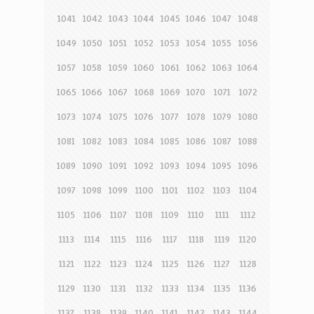
1041
1042
1043
1044
1045
1046
1047
1048
1049
1050
1051
1052
1053
1054
1055
1056
1057
1058
1059
1060
1061
1062
1063
1064
1065
1066
1067
1068
1069
1070
1071
1072
1073
1074
1075
1076
1077
1078
1079
1080
1081
1082
1083
1084
1085
1086
1087
1088
1089
1090
1091
1092
1093
1094
1095
1096
1097
1098
1099
1100
1101
1102
1103
1104
1105
1106
1107
1108
1109
1110
1111
1112
1113
1114
1115
1116
1117
1118
1119
1120
1121
1122
1123
1124
1125
1126
1127
1128
1129
1130
1131
1132
1133
1134
1135
1136
1137
1138
1139
1140
1141
1142
1143
1144