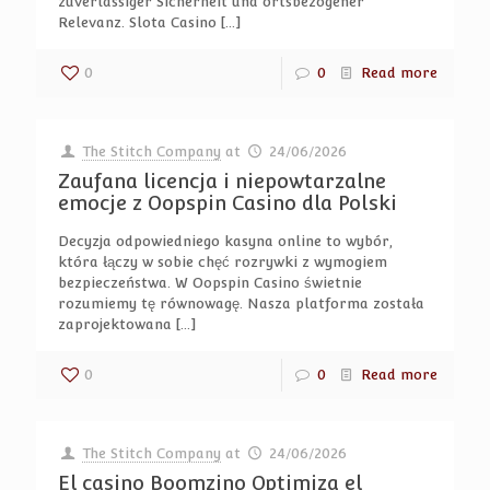
zuverlässiger Sicherheit und ortsbezogener
Relevanz. Slota Casino
[…]
0
0
Read more
The Stitch Company
at
24/06/2026
Zaufana licencja i niepowtarzalne
emocje z Oopspin Casino dla Polski
Decyzja odpowiedniego kasyna online to wybór,
która łączy w sobie chęć rozrywki z wymogiem
bezpieczeństwa. W Oopspin Casino świetnie
rozumiemy tę równowagę. Nasza platforma została
zaprojektowana
[…]
0
0
Read more
The Stitch Company
at
24/06/2026
El casino Boomzino Optimiza el