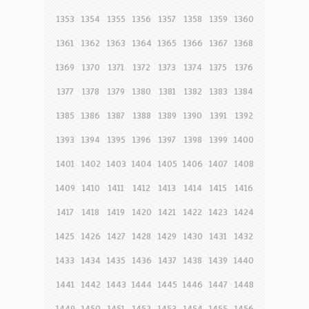
1353
1354
1355
1356
1357
1358
1359
1360
1361
1362
1363
1364
1365
1366
1367
1368
1369
1370
1371
1372
1373
1374
1375
1376
1377
1378
1379
1380
1381
1382
1383
1384
1385
1386
1387
1388
1389
1390
1391
1392
1393
1394
1395
1396
1397
1398
1399
1400
1401
1402
1403
1404
1405
1406
1407
1408
1409
1410
1411
1412
1413
1414
1415
1416
1417
1418
1419
1420
1421
1422
1423
1424
1425
1426
1427
1428
1429
1430
1431
1432
1433
1434
1435
1436
1437
1438
1439
1440
1441
1442
1443
1444
1445
1446
1447
1448
1449
1450
1451
1452
1453
1454
1455
1456