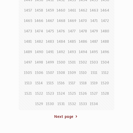
1457
1458
1459
1460
1461
1462
1463
1464
1465
1466
1467
1468
1469
1470
1471
1472
1473
1474
1475
1476
1477
1478
1479
1480
1481
1482
1483
1484
1485
1486
1487
1488
1489
1490
1491
1492
1493
1494
1495
1496
1497
1498
1499
1500
1501
1502
1503
1504
1505
1506
1507
1508
1509
1510
1511
1512
1513
1514
1515
1516
1517
1518
1519
1520
1521
1522
1523
1524
1525
1526
1527
1528
1529
1530
1531
1532
1533
1534
Next page