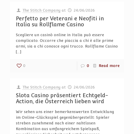
The Stitch Company
at
24/06/2026
Perfetto per Veterani e Neofiti in
Italia su Rollflame Casino
Scegliere un casinò online in Italia può essere
complicato. Occorre che piaccia a chi è alle prime
armi, sia a chi conosce ogni trucco. Rollflame Casino
[…]
0
0
Read more
The Stitch Company
at
24/06/2026
Slota Casino präsentiert Echtgeld-
Action, die Österreich lieben wird
Wir sehen uns einer bemerkenswerten Entwicklung
im Online-Glücksspiel gegenübergestellt: Spieler
streben zunehmend nach einer nahtlosen
Kombination aus umfangreichem Spielspaß,