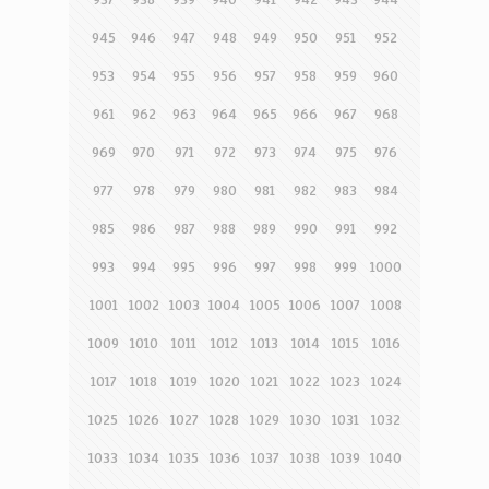
945
946
947
948
949
950
951
952
953
954
955
956
957
958
959
960
961
962
963
964
965
966
967
968
969
970
971
972
973
974
975
976
977
978
979
980
981
982
983
984
985
986
987
988
989
990
991
992
993
994
995
996
997
998
999
1000
1001
1002
1003
1004
1005
1006
1007
1008
1009
1010
1011
1012
1013
1014
1015
1016
1017
1018
1019
1020
1021
1022
1023
1024
1025
1026
1027
1028
1029
1030
1031
1032
1033
1034
1035
1036
1037
1038
1039
1040