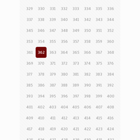
329
330
331
332
333
334
335
336
337
338
339
340
341
342
343
344
345
346
347
348
349
350
351
352
353
354
355
356
357
358
359
360
361
362
363
364
365
366
367
368
369
370
371
372
373
374
375
376
377
378
379
380
381
382
383
384
385
386
387
388
389
390
391
392
393
394
395
396
397
398
399
400
401
402
403
404
405
406
407
408
409
410
411
412
413
414
415
416
417
418
419
420
421
422
423
424
425
426
427
428
429
430
431
432