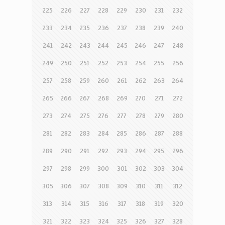
225
226
227
228
229
230
231
232
233
234
235
236
237
238
239
240
241
242
243
244
245
246
247
248
249
250
251
252
253
254
255
256
257
258
259
260
261
262
263
264
265
266
267
268
269
270
271
272
273
274
275
276
277
278
279
280
281
282
283
284
285
286
287
288
289
290
291
292
293
294
295
296
297
298
299
300
301
302
303
304
305
306
307
308
309
310
311
312
313
314
315
316
317
318
319
320
321
322
323
324
325
326
327
328