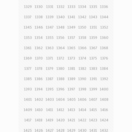
1329
1330
1331
1332
1333
1334
1335
1336
1337
1338
1339
1340
1341
1342
1343
1344
1345
1346
1347
1348
1349
1350
1351
1352
1353
1354
1355
1356
1357
1358
1359
1360
1361
1362
1363
1364
1365
1366
1367
1368
1369
1370
1371
1372
1373
1374
1375
1376
1377
1378
1379
1380
1381
1382
1383
1384
1385
1386
1387
1388
1389
1390
1391
1392
1393
1394
1395
1396
1397
1398
1399
1400
1401
1402
1403
1404
1405
1406
1407
1408
1409
1410
1411
1412
1413
1414
1415
1416
1417
1418
1419
1420
1421
1422
1423
1424
1425
1426
1427
1428
1429
1430
1431
1432