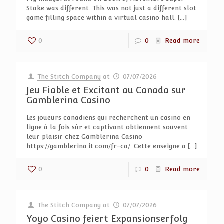
Stake was different. This was not just a different slot
game filling space within a virtual casino hall.
[…]
0
0
Read more
The Stitch Company
at
07/07/2026
Jeu Fiable et Excitant au Canada sur
Gamblerina Casino
Les joueurs canadiens qui recherchent un casino en
ligne à la fois sûr et captivant obtiennent souvent
leur plaisir chez Gamblerina Casino
https://gamblerina.it.com/fr-ca/. Cette enseigne a
[…]
0
0
Read more
The Stitch Company
at
07/07/2026
Yoyo Casino feiert Expansionserfolg