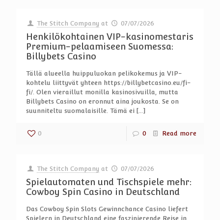
The Stitch Company
at
07/07/2026
Henkilökohtainen VIP-kasinomestaris
Premium-pelaamiseen Suomessa:
Billybets Casino
Tällä alueella huippuluokan pelikokemus ja VIP-
kohtelu liittyvät yhteen https://billybetcasino.eu/fi-
fi/. Olen vieraillut monilla kasinosivuilla, mutta
Billybets Casino on eronnut aina joukosta. Se on
suunniteltu suomalaisille. Tämä ei
[…]
0
0
Read more
The Stitch Company
at
07/07/2026
Spielautomaten und Tischspiele mehr:
Cowboy Spin Casino in Deutschland
Das Cowboy Spin Slots Gewinnchance Casino liefert
Spielern in Deutschland eine faszinierende Reise in