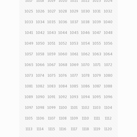
1017
1018
1019
1020
1021
1022
1023
1024
1025
1026
1027
1028
1029
1030
1031
1032
1033
1034
1035
1036
1037
1038
1039
1040
1041
1042
1043
1044
1045
1046
1047
1048
1049
1050
1051
1052
1053
1054
1055
1056
1057
1058
1059
1060
1061
1062
1063
1064
1065
1066
1067
1068
1069
1070
1071
1072
1073
1074
1075
1076
1077
1078
1079
1080
1081
1082
1083
1084
1085
1086
1087
1088
1089
1090
1091
1092
1093
1094
1095
1096
1097
1098
1099
1100
1101
1102
1103
1104
1105
1106
1107
1108
1109
1110
1111
1112
1113
1114
1115
1116
1117
1118
1119
1120