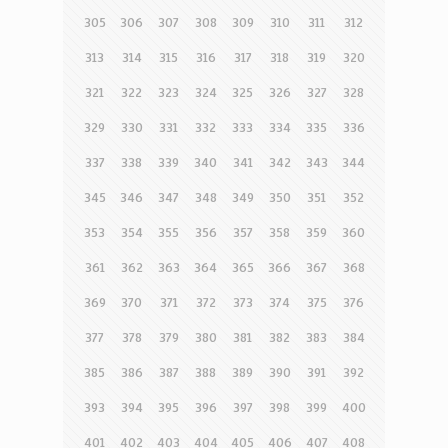
305
306
307
308
309
310
311
312
313
314
315
316
317
318
319
320
321
322
323
324
325
326
327
328
329
330
331
332
333
334
335
336
337
338
339
340
341
342
343
344
345
346
347
348
349
350
351
352
353
354
355
356
357
358
359
360
361
362
363
364
365
366
367
368
369
370
371
372
373
374
375
376
377
378
379
380
381
382
383
384
385
386
387
388
389
390
391
392
393
394
395
396
397
398
399
400
401
402
403
404
405
406
407
408