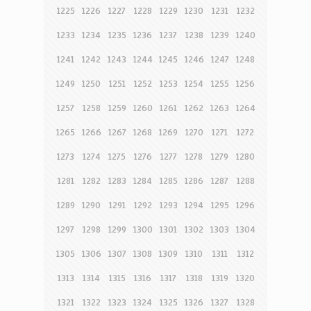
1225
1226
1227
1228
1229
1230
1231
1232
1233
1234
1235
1236
1237
1238
1239
1240
1241
1242
1243
1244
1245
1246
1247
1248
1249
1250
1251
1252
1253
1254
1255
1256
1257
1258
1259
1260
1261
1262
1263
1264
1265
1266
1267
1268
1269
1270
1271
1272
1273
1274
1275
1276
1277
1278
1279
1280
1281
1282
1283
1284
1285
1286
1287
1288
1289
1290
1291
1292
1293
1294
1295
1296
1297
1298
1299
1300
1301
1302
1303
1304
1305
1306
1307
1308
1309
1310
1311
1312
1313
1314
1315
1316
1317
1318
1319
1320
1321
1322
1323
1324
1325
1326
1327
1328