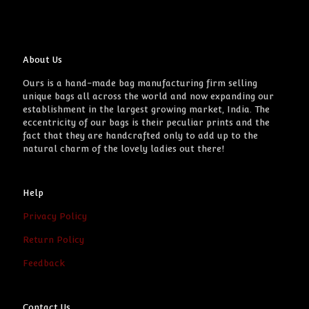
About Us
Ours is a hand-made bag manufacturing firm selling
unique bags all across the world and now expanding our
establishment in the largest growing market, India. The
eccentricity of our bags is their peculiar prints and the
fact that they are handcrafted only to add up to the
natural charm of the lovely ladies out there!
Help
Privacy Policy
Return Policy
Feedback
Contact Us