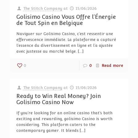
The Stitch Company
at
15/06/2026
Golisimo Casino Vous Offre l’Énergie
de Tout Spin en Belgique
Naviguer sur Golisimo Casino, c’est ressentir une
effervescence immédiate. La plateforme a capturé
l’essence du divertissement en ligne et l’a ajustée
avec justesse au marché belge.
[…]
0
0
Read more
The Stitch Company
at
15/06/2026
Ready to Win Real Money? Join
Golisimo Casino Now
If you’re looking for an online casino that’s both
exciting and rewarding, golisimo Casino is worth
considering. This platform caters to the
contemporary gamer. It blends
[…]