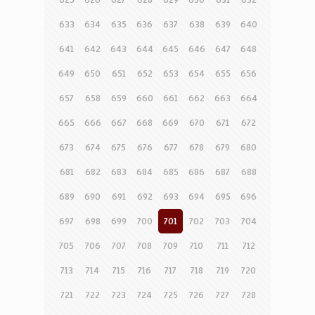
633
634
635
636
637
638
639
640
641
642
643
644
645
646
647
648
649
650
651
652
653
654
655
656
657
658
659
660
661
662
663
664
665
666
667
668
669
670
671
672
673
674
675
676
677
678
679
680
681
682
683
684
685
686
687
688
689
690
691
692
693
694
695
696
697
698
699
700
701
702
703
704
705
706
707
708
709
710
711
712
713
714
715
716
717
718
719
720
721
722
723
724
725
726
727
728