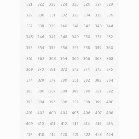
321
322
323
324
325
326
327
328
329
330
331
332
333
334
335
336
337
338
339
340
341
342
343
344
345
346
347
348
349
350
351
352
353
354
355
356
357
358
359
360
361
362
363
364
365
366
367
368
369
370
371
372
373
374
375
376
377
378
379
380
381
382
383
384
385
386
387
388
389
390
391
392
393
394
395
396
397
398
399
400
401
402
403
404
405
406
407
408
409
410
411
412
413
414
415
416
417
418
419
420
421
422
423
424