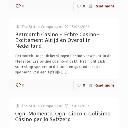
0
0
Read more
The Stitch Company
at
15/06/2026
Betmatch Casino – Echte Casino-
Excitement Altijd en Overal in
Nederland
Betmatch Hoge Uitbetalingen Casino verschijnt in de
Nederlandse online casino-markt. Het richt zich
vooral op spelers in dit land en garandeert de
spanning van een lijfelijk
[…]
0
0
Read more
The Stitch Company
at
15/06/2026
Ogni Momento, Ogni Gioco a Golisimo
Casino per la Svizzera