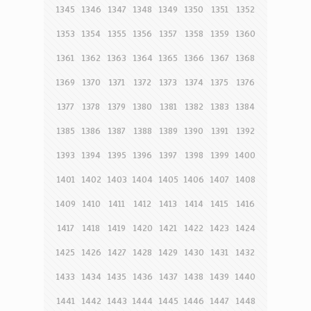
1345
1346
1347
1348
1349
1350
1351
1352
1353
1354
1355
1356
1357
1358
1359
1360
1361
1362
1363
1364
1365
1366
1367
1368
1369
1370
1371
1372
1373
1374
1375
1376
1377
1378
1379
1380
1381
1382
1383
1384
1385
1386
1387
1388
1389
1390
1391
1392
1393
1394
1395
1396
1397
1398
1399
1400
1401
1402
1403
1404
1405
1406
1407
1408
1409
1410
1411
1412
1413
1414
1415
1416
1417
1418
1419
1420
1421
1422
1423
1424
1425
1426
1427
1428
1429
1430
1431
1432
1433
1434
1435
1436
1437
1438
1439
1440
1441
1442
1443
1444
1445
1446
1447
1448