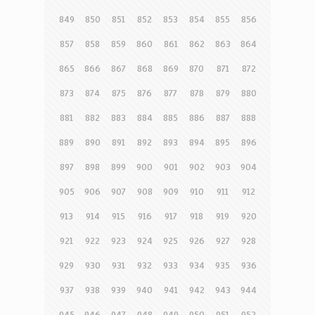
849
850
851
852
853
854
855
856
857
858
859
860
861
862
863
864
865
866
867
868
869
870
871
872
873
874
875
876
877
878
879
880
881
882
883
884
885
886
887
888
889
890
891
892
893
894
895
896
897
898
899
900
901
902
903
904
905
906
907
908
909
910
911
912
913
914
915
916
917
918
919
920
921
922
923
924
925
926
927
928
929
930
931
932
933
934
935
936
937
938
939
940
941
942
943
944
945
946
947
948
949
950
951
952