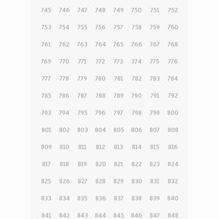
745
746
747
748
749
750
751
752
753
754
755
756
757
758
759
760
761
762
763
764
765
766
767
768
769
770
771
772
773
774
775
776
777
778
779
780
781
782
783
784
785
786
787
788
789
790
791
792
793
794
795
796
797
798
799
800
801
802
803
804
805
806
807
808
809
810
811
812
813
814
815
816
817
818
819
820
821
822
823
824
825
826
827
828
829
830
831
832
833
834
835
836
837
838
839
840
841
842
843
844
845
846
847
848