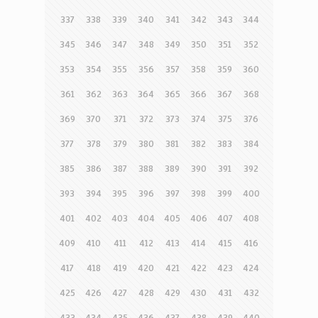
337
338
339
340
341
342
343
344
345
346
347
348
349
350
351
352
353
354
355
356
357
358
359
360
361
362
363
364
365
366
367
368
369
370
371
372
373
374
375
376
377
378
379
380
381
382
383
384
385
386
387
388
389
390
391
392
393
394
395
396
397
398
399
400
401
402
403
404
405
406
407
408
409
410
411
412
413
414
415
416
417
418
419
420
421
422
423
424
425
426
427
428
429
430
431
432
433
434
435
436
437
438
439
440