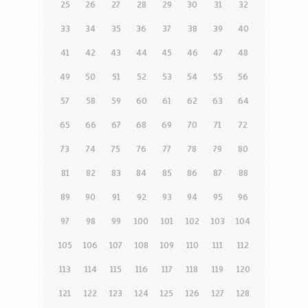
25
26
27
28
29
30
31
32
33
34
35
36
37
38
39
40
41
42
43
44
45
46
47
48
49
50
51
52
53
54
55
56
57
58
59
60
61
62
63
64
65
66
67
68
69
70
71
72
73
74
75
76
77
78
79
80
81
82
83
84
85
86
87
88
89
90
91
92
93
94
95
96
97
98
99
100
101
102
103
104
105
106
107
108
109
110
111
112
113
114
115
116
117
118
119
120
121
122
123
124
125
126
127
128