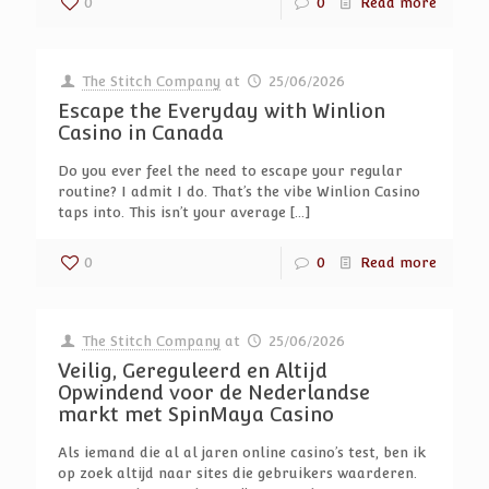
0
0
Read more
The Stitch Company
at
25/06/2026
Escape the Everyday with Winlion
Casino in Canada
Do you ever feel the need to escape your regular
routine? I admit I do. That’s the vibe Winlion Casino
taps into. This isn’t your average
[…]
0
0
Read more
The Stitch Company
at
25/06/2026
Veilig, Gereguleerd en Altijd
Opwindend voor de Nederlandse
markt met SpinMaya Casino
Als iemand die al al jaren online casino’s test, ben ik
op zoek altijd naar sites die gebruikers waarderen.