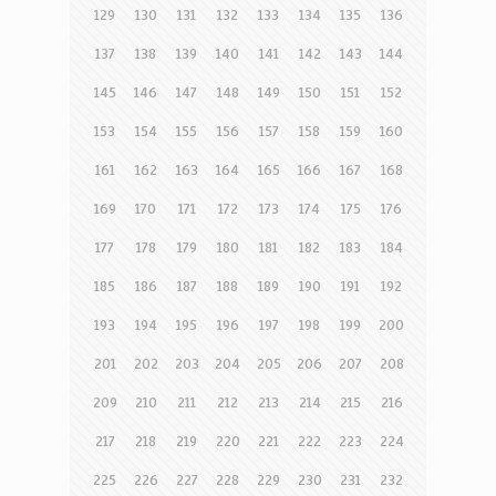
129
130
131
132
133
134
135
136
137
138
139
140
141
142
143
144
145
146
147
148
149
150
151
152
153
154
155
156
157
158
159
160
161
162
163
164
165
166
167
168
169
170
171
172
173
174
175
176
177
178
179
180
181
182
183
184
185
186
187
188
189
190
191
192
193
194
195
196
197
198
199
200
201
202
203
204
205
206
207
208
209
210
211
212
213
214
215
216
217
218
219
220
221
222
223
224
225
226
227
228
229
230
231
232