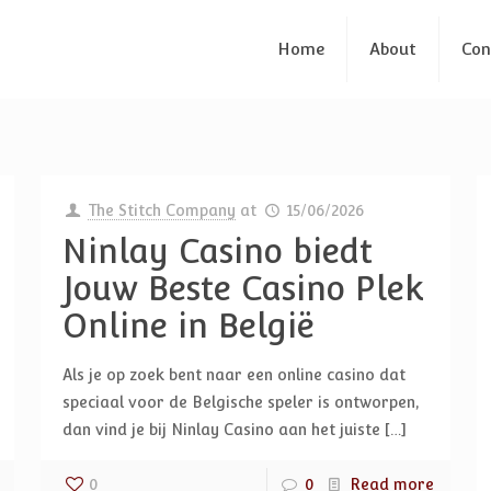
Home
About
Con
The Stitch Company
at
15/06/2026
Ninlay Casino biedt
Jouw Beste Casino Plek
Online in België
Als je op zoek bent naar een online casino dat
speciaal voor de Belgische speler is ontworpen,
dan vind je bij Ninlay Casino aan het juiste
[…]
0
0
Read more