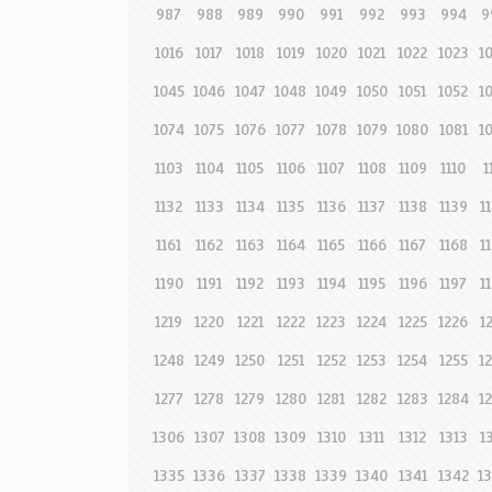
987
988
989
990
991
992
993
994
9
1016
1017
1018
1019
1020
1021
1022
1023
1
1045
1046
1047
1048
1049
1050
1051
1052
1
1074
1075
1076
1077
1078
1079
1080
1081
1
1103
1104
1105
1106
1107
1108
1109
1110
1
1132
1133
1134
1135
1136
1137
1138
1139
1
1161
1162
1163
1164
1165
1166
1167
1168
1
1190
1191
1192
1193
1194
1195
1196
1197
1
1219
1220
1221
1222
1223
1224
1225
1226
1
1248
1249
1250
1251
1252
1253
1254
1255
1
1277
1278
1279
1280
1281
1282
1283
1284
1
1306
1307
1308
1309
1310
1311
1312
1313
1
1335
1336
1337
1338
1339
1340
1341
1342
1