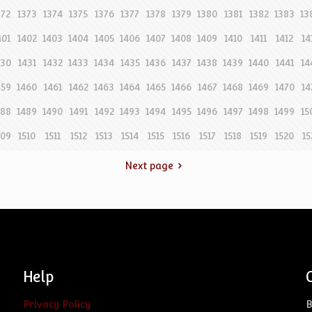
372
1373
1374
1375
1376
1377
1378
1379
1380
1381
1382
1383
13
401
1402
1403
1404
1405
1406
1407
1408
1409
1410
1411
1412
14
430
1431
1432
1433
1434
1435
1436
1437
1438
1439
1440
1441
14
459
1460
1461
1462
1463
1464
1465
1466
1467
1468
1469
1470
14
488
1489
1490
1491
1492
1493
1494
1495
1496
1497
1498
1499
15
509
1510
1511
1512
1513
1514
1515
1516
1517
1518
1519
1520
15
Next page
Help
Privacy Policy
B