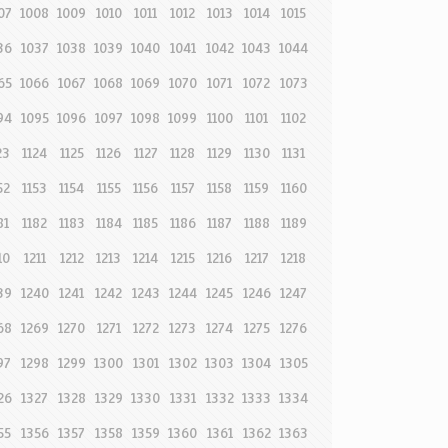
07
1008
1009
1010
1011
1012
1013
1014
1015
36
1037
1038
1039
1040
1041
1042
1043
1044
65
1066
1067
1068
1069
1070
1071
1072
1073
94
1095
1096
1097
1098
1099
1100
1101
1102
23
1124
1125
1126
1127
1128
1129
1130
1131
52
1153
1154
1155
1156
1157
1158
1159
1160
81
1182
1183
1184
1185
1186
1187
1188
1189
10
1211
1212
1213
1214
1215
1216
1217
1218
39
1240
1241
1242
1243
1244
1245
1246
1247
68
1269
1270
1271
1272
1273
1274
1275
1276
97
1298
1299
1300
1301
1302
1303
1304
1305
26
1327
1328
1329
1330
1331
1332
1333
1334
55
1356
1357
1358
1359
1360
1361
1362
1363