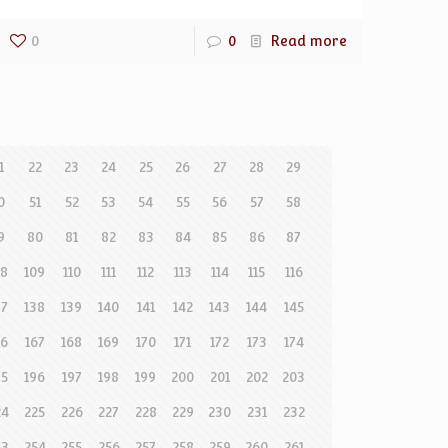
0
0
Read more
1
22
23
24
25
26
27
28
29
0
51
52
53
54
55
56
57
58
9
80
81
82
83
84
85
86
87
08
109
110
111
112
113
114
115
116
37
138
139
140
141
142
143
144
145
66
167
168
169
170
171
172
173
174
95
196
197
198
199
200
201
202
203
24
225
226
227
228
229
230
231
232
53
254
255
256
257
258
259
260
261