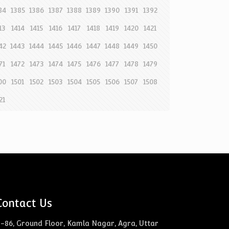
84
1385
1386
1387
1388
1389
1390
1391
1392
13
1414
1415
1416
1417
1418
1419
1420
1421
42
1443
1444
1445
1446
1447
1448
1449
1450
71
1472
1473
1474
1475
1476
1477
1478
1479
00
1501
1502
1503
1504
1505
1506
1507
1508
21
Contact Us
-86, Ground Floor, Kamla Nagar, Agra, Uttar