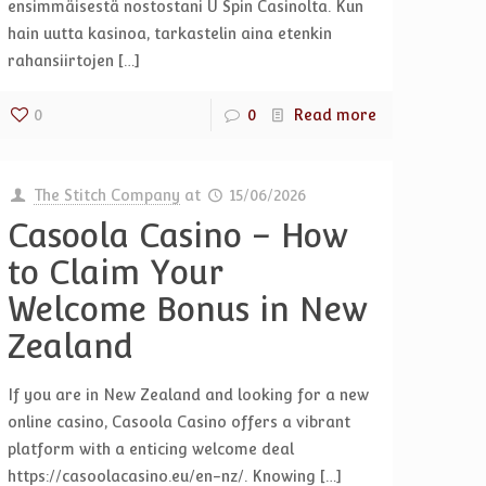
ensimmäisestä nostostani U Spin Casinolta. Kun
hain uutta kasinoa, tarkastelin aina etenkin
rahansiirtojen
[…]
0
0
Read more
The Stitch Company
at
15/06/2026
Casoola Casino – How
to Claim Your
Welcome Bonus in New
Zealand
If you are in New Zealand and looking for a new
online casino, Casoola Casino offers a vibrant
platform with a enticing welcome deal
https://casoolacasino.eu/en-nz/. Knowing
[…]