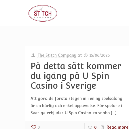
The Stitch Company
at
15/06/2026
På detta sätt kommer
du igång på U Spin
Casino i Sverige
Att göra de första stegen in i en ny spelsalong
är en härlig och enkel upplevelse. För spelare i
Sverige erbjuder U Spin Casino en snabb
[…]
0
0
Read more