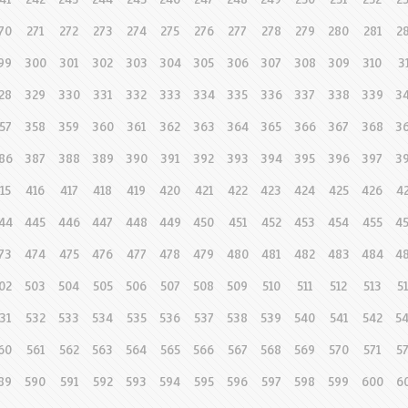
70
271
272
273
274
275
276
277
278
279
280
281
2
99
300
301
302
303
304
305
306
307
308
309
310
3
28
329
330
331
332
333
334
335
336
337
338
339
3
57
358
359
360
361
362
363
364
365
366
367
368
3
86
387
388
389
390
391
392
393
394
395
396
397
3
15
416
417
418
419
420
421
422
423
424
425
426
4
44
445
446
447
448
449
450
451
452
453
454
455
4
73
474
475
476
477
478
479
480
481
482
483
484
4
02
503
504
505
506
507
508
509
510
511
512
513
5
31
532
533
534
535
536
537
538
539
540
541
542
5
60
561
562
563
564
565
566
567
568
569
570
571
5
89
590
591
592
593
594
595
596
597
598
599
600
6