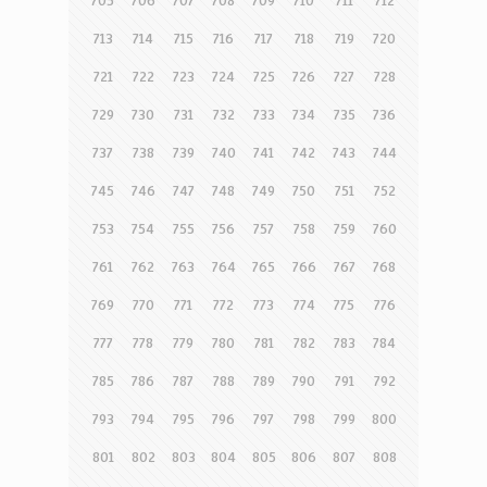
705
706
707
708
709
710
711
712
713
714
715
716
717
718
719
720
721
722
723
724
725
726
727
728
729
730
731
732
733
734
735
736
737
738
739
740
741
742
743
744
745
746
747
748
749
750
751
752
753
754
755
756
757
758
759
760
761
762
763
764
765
766
767
768
769
770
771
772
773
774
775
776
777
778
779
780
781
782
783
784
785
786
787
788
789
790
791
792
793
794
795
796
797
798
799
800
801
802
803
804
805
806
807
808