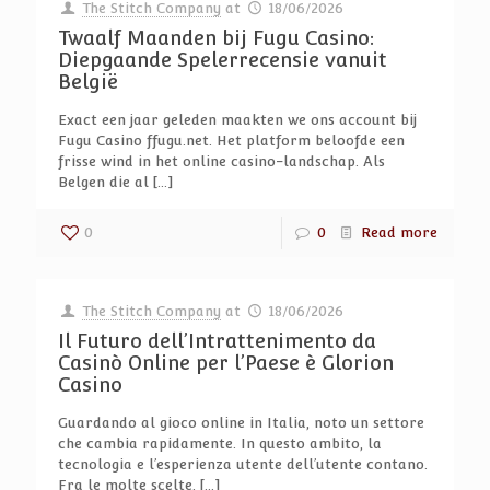
The Stitch Company
at
18/06/2026
Twaalf Maanden bij Fugu Casino:
Diepgaande Spelerrecensie vanuit
België
Exact een jaar geleden maakten we ons account bij
Fugu Casino ffugu.net. Het platform beloofde een
frisse wind in het online casino-landschap. Als
Belgen die al
[…]
0
0
Read more
The Stitch Company
at
18/06/2026
Il Futuro dell’Intrattenimento da
Casinò Online per l’Paese è Glorion
Casino
Guardando al gioco online in Italia, noto un settore
che cambia rapidamente. In questo ambito, la
tecnologia e l’esperienza utente dell’utente contano.
Fra le molte scelte,
[…]