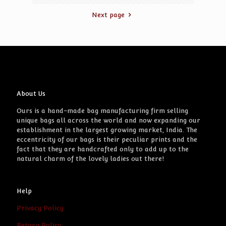
Next page
About Us
Ours is a hand-made bag manufacturing firm selling
unique bags all across the world and now expanding our
establishment in the largest growing market, India. The
eccentricity of our bags is their peculiar prints and the
fact that they are handcrafted only to add up to the
natural charm of the lovely ladies out there!
Help
Privacy Policy
Return Policy