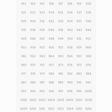
913
914
915
916
917
918
919
920
921
922
923
924
925
926
927
928
929
930
931
932
933
934
935
936
937
938
939
940
941
942
943
944
945
946
947
948
949
950
951
952
953
954
955
956
957
958
959
960
961
962
963
964
965
966
967
968
969
970
971
972
973
974
975
976
977
978
979
980
981
982
983
984
985
986
987
988
989
990
991
992
993
994
995
996
997
998
999
1000
1001
1002
1003
1004
1005
1006
1007
1008
1009
1010
1011
1012
1013
1014
1015
1016