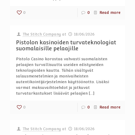
0
0
Read more
The Stitch Company
at
18/06/2026
Pistolon kasinoiden turvateknologiat
suomalaisille pelaajille
Pistolo Casino korostaa vahvasti suomalaisten
pelaajien turvallisuutta useiden edistyneiden
teknologioiden kautta. Tähän sisältyvät
salausmenetelmien ja monivaiheisten
autentikointijärjestelmien käyttöönotto. Lisäksi
varmat maksuvaihtoehdot ja jatkuvat
turvatarkastukset lisäävät pelaajien
[…]
0
0
Read more
The Stitch Company
at
18/06/2026