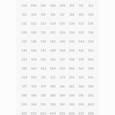
505
506
507
508
509
510
511
512
513
514
515
516
517
518
519
520
521
522
523
524
525
526
527
528
529
530
531
532
533
534
535
536
537
538
539
540
541
542
543
544
545
546
547
548
549
550
551
552
553
554
555
556
557
558
559
560
561
562
563
564
565
566
567
568
569
570
571
572
573
574
575
576
577
578
579
580
581
582
583
584
585
586
587
588
589
590
591
592
593
594
595
596
597
598
599
600
601
602
603
604
605
606
607
608