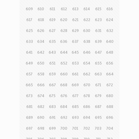
609
610
611
612
613
614
615
616
617
618
619
620
621
622
623
624
625
626
627
628
629
630
631
632
633
634
635
636
637
638
639
640
641
642
643
644
645
646
647
648
649
650
651
652
653
654
655
656
657
658
659
660
661
662
663
664
665
666
667
668
669
670
671
672
673
674
675
676
677
678
679
680
681
682
683
684
685
686
687
688
689
690
691
692
693
694
695
696
697
698
699
700
701
702
703
704