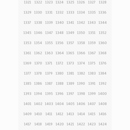
1321
1322
1323
1324
1325
1326
1327
1328
1329
1330
1331
1332
1333
1334
1335
1336
1337
1338
1339
1340
1341
1342
1343
1344
1345
1346
1347
1348
1349
1350
1351
1352
1353
1354
1355
1356
1357
1358
1359
1360
1361
1362
1363
1364
1365
1366
1367
1368
1369
1370
1371
1372
1373
1374
1375
1376
1377
1378
1379
1380
1381
1382
1383
1384
1385
1386
1387
1388
1389
1390
1391
1392
1393
1394
1395
1396
1397
1398
1399
1400
1401
1402
1403
1404
1405
1406
1407
1408
1409
1410
1411
1412
1413
1414
1415
1416
1417
1418
1419
1420
1421
1422
1423
1424