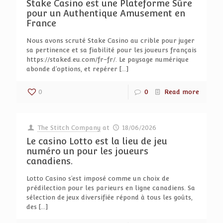
Stake Casino est une Plateforme Sûre
pour un Authentique Amusement en
France
Nous avons scruté Stake Casino au crible pour juger
sa pertinence et sa fiabilité pour les joueurs français
https://staked.eu.com/fr-fr/. Le paysage numérique
abonde d’options, et repérer
[…]
0
0
Read more
The Stitch Company
at
18/06/2026
Le casino Lotto est la lieu de jeu
numéro un pour les joueurs
canadiens.
Lotto Casino s’est imposé comme un choix de
prédilection pour les parieurs en ligne canadiens. Sa
sélection de jeux diversifiée répond à tous les goûts,
des
[…]