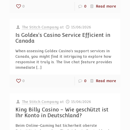
0
0
Read more
The Stitch Company
at
15/06/2026
Is Goldex’s Casino Service Efficient in
Canada
When assessing Goldex Casino‘s support services in
Canada, you might find it intriguing to explore how
responsive it truly is. The live chat feature provides
immediate
[…]
0
0
Read more
The Stitch Company
at
15/06/2026
King Billy Casino – Wie geschützt ist
Ihr Konto in Deutschland?
Beim Online-Gaming hat Sicherheit oberste