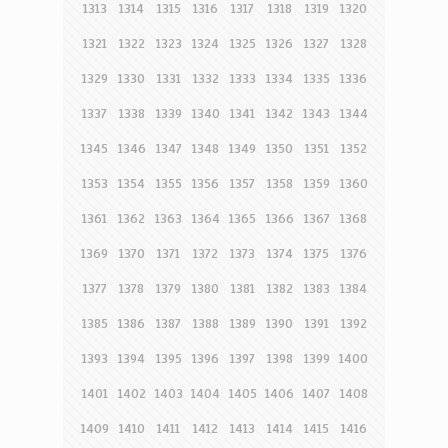
1313
1314
1315
1316
1317
1318
1319
1320
1321
1322
1323
1324
1325
1326
1327
1328
1329
1330
1331
1332
1333
1334
1335
1336
1337
1338
1339
1340
1341
1342
1343
1344
1345
1346
1347
1348
1349
1350
1351
1352
1353
1354
1355
1356
1357
1358
1359
1360
1361
1362
1363
1364
1365
1366
1367
1368
1369
1370
1371
1372
1373
1374
1375
1376
1377
1378
1379
1380
1381
1382
1383
1384
1385
1386
1387
1388
1389
1390
1391
1392
1393
1394
1395
1396
1397
1398
1399
1400
1401
1402
1403
1404
1405
1406
1407
1408
1409
1410
1411
1412
1413
1414
1415
1416