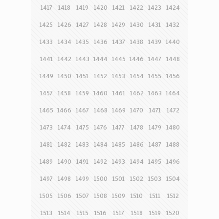
1417
1418
1419
1420
1421
1422
1423
1424
1425
1426
1427
1428
1429
1430
1431
1432
1433
1434
1435
1436
1437
1438
1439
1440
1441
1442
1443
1444
1445
1446
1447
1448
1449
1450
1451
1452
1453
1454
1455
1456
1457
1458
1459
1460
1461
1462
1463
1464
1465
1466
1467
1468
1469
1470
1471
1472
1473
1474
1475
1476
1477
1478
1479
1480
1481
1482
1483
1484
1485
1486
1487
1488
1489
1490
1491
1492
1493
1494
1495
1496
1497
1498
1499
1500
1501
1502
1503
1504
1505
1506
1507
1508
1509
1510
1511
1512
1513
1514
1515
1516
1517
1518
1519
1520