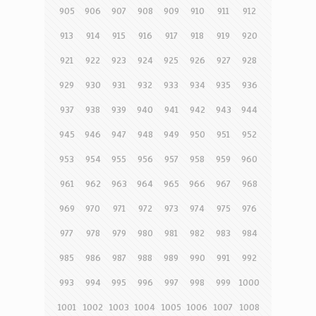
905
906
907
908
909
910
911
912
913
914
915
916
917
918
919
920
921
922
923
924
925
926
927
928
929
930
931
932
933
934
935
936
937
938
939
940
941
942
943
944
945
946
947
948
949
950
951
952
953
954
955
956
957
958
959
960
961
962
963
964
965
966
967
968
969
970
971
972
973
974
975
976
977
978
979
980
981
982
983
984
985
986
987
988
989
990
991
992
993
994
995
996
997
998
999
1000
1001
1002
1003
1004
1005
1006
1007
1008