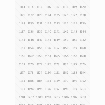
1113
1114
1115
1116
1117
1118
1119
1120
1121
1122
1123
1124
1125
1126
1127
1128
1129
1130
1131
1132
1133
1134
1135
1136
1137
1138
1139
1140
1141
1142
1143
1144
1145
1146
1147
1148
1149
1150
1151
1152
1153
1154
1155
1156
1157
1158
1159
1160
1161
1162
1163
1164
1165
1166
1167
1168
1169
1170
1171
1172
1173
1174
1175
1176
1177
1178
1179
1180
1181
1182
1183
1184
1185
1186
1187
1188
1189
1190
1191
1192
1193
1194
1195
1196
1197
1198
1199
1200
1201
1202
1203
1204
1205
1206
1207
1208