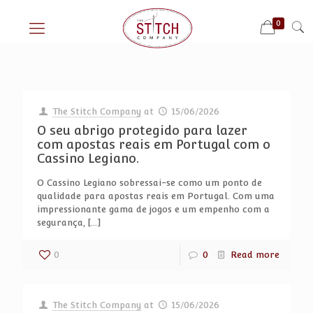
0
The Stitch Company
at
15/06/2026
O seu abrigo protegido para lazer
com apostas reais em Portugal com o
Cassino Legiano.
O Cassino Legiano sobressai-se como um ponto de
qualidade para apostas reais em Portugal. Com uma
impressionante gama de jogos e um empenho com a
segurança,
[…]
0
0
Read more
The Stitch Company
at
15/06/2026