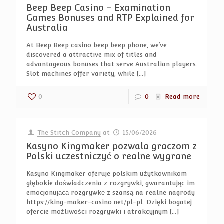
Beep Beep Casino – Examination
Games Bonuses and RTP Explained for
Australia
At Beep Beep casino beep beep phone, we’ve
discovered a attractive mix of titles and
advantageous bonuses that serve Australian players.
Slot machines offer variety, while
[…]
0
0
Read more
The Stitch Company
at
15/06/2026
Kasyno Kingmaker pozwala graczom z
Polski uczestniczyć o realne wygrane
Kasyno Kingmaker oferuje polskim użytkownikom
głębokie doświadczenia z rozgrywki, gwarantując im
emocjonującą rozgrywkę z szansą na realne nagrody
https://king-maker-casino.net/pl-pl. Dzięki bogatej
ofercie możliwości rozgrywki i atrakcyjnym
[…]