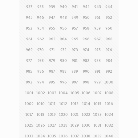
937
938
939
940
941
942
943
944
945
946
947
948
949
950
951
952
953
954
955
956
957
958
959
960
961
962
963
964
965
966
967
968
969
970
971
972
973
974
975
976
977
978
979
980
981
982
983
984
985
986
987
988
989
990
991
992
993
994
995
996
997
998
999
1000
1001
1002
1003
1004
1005
1006
1007
1008
1009
1010
1011
1012
1013
1014
1015
1016
1017
1018
1019
1020
1021
1022
1023
1024
1025
1026
1027
1028
1029
1030
1031
1032
1033
1034
1035
1036
1037
1038
1039
1040