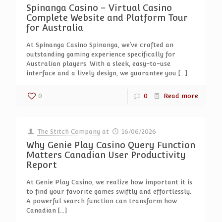
Spinanga Casino – Virtual Casino
Complete Website and Platform Tour
for Australia
At Spinanga Casino Spinanga, we’ve crafted an
outstanding gaming experience specifically for
Australian players. With a sleek, easy-to-use
interface and a lively design, we guarantee you
[…]
0
0
Read more
The Stitch Company
at
16/06/2026
Why Genie Play Casino Query Function
Matters Canadian User Productivity
Report
At Genie Play Casino, we realize how important it is
to find your favorite games swiftly and effortlessly.
A powerful search function can transform how
Canadian
[…]