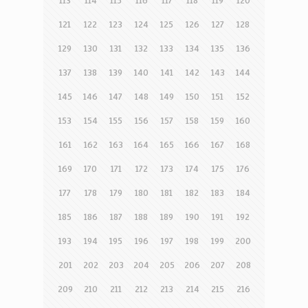
113
114
115
116
117
118
119
120
121
122
123
124
125
126
127
128
129
130
131
132
133
134
135
136
137
138
139
140
141
142
143
144
145
146
147
148
149
150
151
152
153
154
155
156
157
158
159
160
161
162
163
164
165
166
167
168
169
170
171
172
173
174
175
176
177
178
179
180
181
182
183
184
185
186
187
188
189
190
191
192
193
194
195
196
197
198
199
200
201
202
203
204
205
206
207
208
209
210
211
212
213
214
215
216