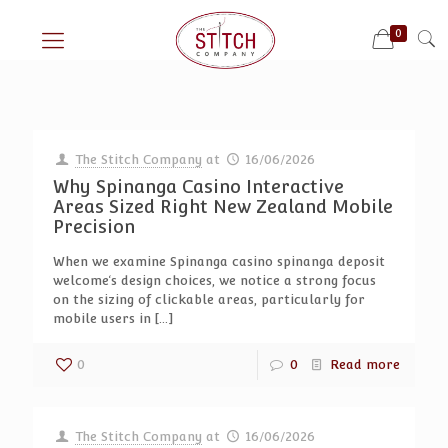
0
The Stitch Company
at
16/06/2026
Why Spinanga Casino Interactive
Areas Sized Right New Zealand Mobile
Precision
When we examine Spinanga casino spinanga deposit
welcome‘s design choices, we notice a strong focus
on the sizing of clickable areas, particularly for
mobile users in
[…]
0
0
Read more
The Stitch Company
at
16/06/2026