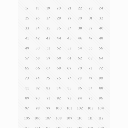
17
18
19
20
21
22
23
24
25
26
27
28
29
30
31
32
33
34
35
36
37
38
39
40
41
42
43
44
45
46
47
48
49
50
51
52
53
54
55
56
57
58
59
60
61
62
63
64
65
66
67
68
69
70
71
72
73
74
75
76
77
78
79
80
81
82
83
84
85
86
87
88
89
90
91
92
93
94
95
96
97
98
99
100
101
102
103
104
105
106
107
108
109
110
111
112