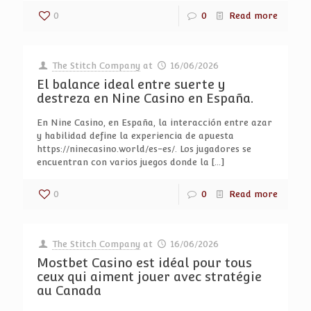
0
0
Read more
The Stitch Company
at
16/06/2026
El balance ideal entre suerte y
destreza en Nine Casino en España.
En Nine Casino, en España, la interacción entre azar
y habilidad define la experiencia de apuesta
https://ninecasino.world/es-es/. Los jugadores se
encuentran con varios juegos donde la
[…]
0
0
Read more
The Stitch Company
at
16/06/2026
Mostbet Casino est idéal pour tous
ceux qui aiment jouer avec stratégie
au Canada