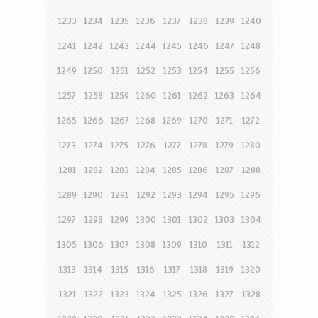
1233
1234
1235
1236
1237
1238
1239
1240
1241
1242
1243
1244
1245
1246
1247
1248
1249
1250
1251
1252
1253
1254
1255
1256
1257
1258
1259
1260
1261
1262
1263
1264
1265
1266
1267
1268
1269
1270
1271
1272
1273
1274
1275
1276
1277
1278
1279
1280
1281
1282
1283
1284
1285
1286
1287
1288
1289
1290
1291
1292
1293
1294
1295
1296
1297
1298
1299
1300
1301
1302
1303
1304
1305
1306
1307
1308
1309
1310
1311
1312
1313
1314
1315
1316
1317
1318
1319
1320
1321
1322
1323
1324
1325
1326
1327
1328