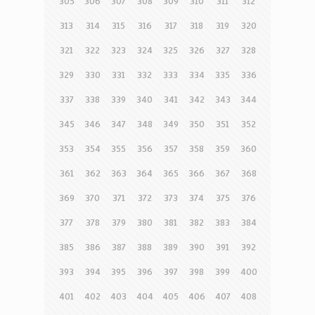
305
306
307
308
309
310
311
312
313
314
315
316
317
318
319
320
321
322
323
324
325
326
327
328
329
330
331
332
333
334
335
336
337
338
339
340
341
342
343
344
345
346
347
348
349
350
351
352
353
354
355
356
357
358
359
360
361
362
363
364
365
366
367
368
369
370
371
372
373
374
375
376
377
378
379
380
381
382
383
384
385
386
387
388
389
390
391
392
393
394
395
396
397
398
399
400
401
402
403
404
405
406
407
408