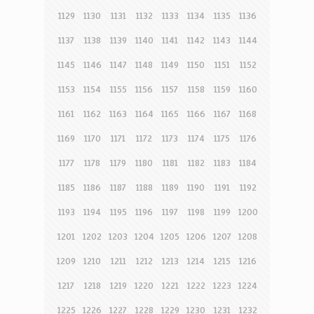
1129
1130
1131
1132
1133
1134
1135
1136
1137
1138
1139
1140
1141
1142
1143
1144
1145
1146
1147
1148
1149
1150
1151
1152
1153
1154
1155
1156
1157
1158
1159
1160
1161
1162
1163
1164
1165
1166
1167
1168
1169
1170
1171
1172
1173
1174
1175
1176
1177
1178
1179
1180
1181
1182
1183
1184
1185
1186
1187
1188
1189
1190
1191
1192
1193
1194
1195
1196
1197
1198
1199
1200
1201
1202
1203
1204
1205
1206
1207
1208
1209
1210
1211
1212
1213
1214
1215
1216
1217
1218
1219
1220
1221
1222
1223
1224
1225
1226
1227
1228
1229
1230
1231
1232