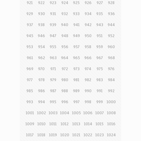
921
922
923
924
925
926
927
928
929
930
931
932
933
934
935
936
937
938
939
940
941
942
943
944
945
946
947
948
949
950
951
952
953
954
955
956
957
958
959
960
961
962
963
964
965
966
967
968
969
970
971
972
973
974
975
976
977
978
979
980
981
982
983
984
985
986
987
988
989
990
991
992
993
994
995
996
997
998
999
1000
1001
1002
1003
1004
1005
1006
1007
1008
1009
1010
1011
1012
1013
1014
1015
1016
1017
1018
1019
1020
1021
1022
1023
1024