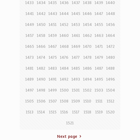
1433
1434
1435
1436
1437
1438
1439
1440
1441
1442
1443
1444
1445
1446
1447
1448
1449
1450
1451
1452
1453
1454
1455
1456
1457
1458
1459
1460
1461
1462
1463
1464
1465
1466
1467
1468
1469
1470
1471
1472
1473
1474
1475
1476
1477
1478
1479
1480
1481
1482
1483
1484
1485
1486
1487
1488
1489
1490
1491
1492
1493
1494
1495
1496
1497
1498
1499
1500
1501
1502
1503
1504
1505
1506
1507
1508
1509
1510
1511
1512
1513
1514
1515
1516
1517
1518
1519
1520
1521
Next page