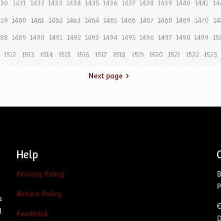
430
1431
1432
1433
1434
1435
1436
1437
1438
1439
1440
1441
14
459
1460
1461
1462
1463
1464
1465
1466
1467
1468
1469
1470
14
488
1489
1490
1491
1492
1493
1494
1495
1496
1497
1498
1499
15
1512
1513
1514
1515
1516
1517
1518
1519
1520
1521
1522
1523
Next page
Help
Privacy Policy
B
P
Return Policy
a.
©
d
Feedback
D