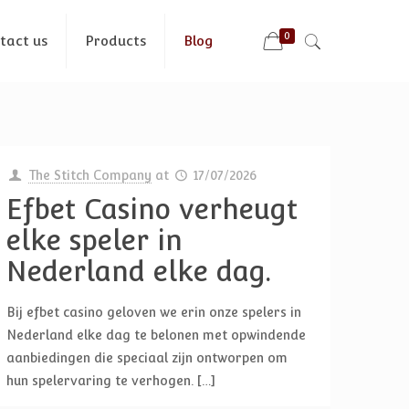
0
tact us
Products
Blog
The Stitch Company
at
17/07/2026
Efbet Casino verheugt
elke speler in
Nederland elke dag.
Bij efbet casino geloven we erin onze spelers in
Nederland elke dag te belonen met opwindende
aanbiedingen die speciaal zijn ontworpen om
hun spelervaring te verhogen.
[…]