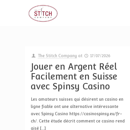
The Stitch Company
at
17/07/2026
Jouer en Argent Réel
Facilement en Suisse
avec Spinsy Casino
Les amateurs suisses qui désirent un casino en
ligne fiable ont une alternative intéressante
avec Spinsy Casino https://casinospinsy.eu/fr-
ch/. Cette étude décrit comment ce casino rend
aisé
[…]