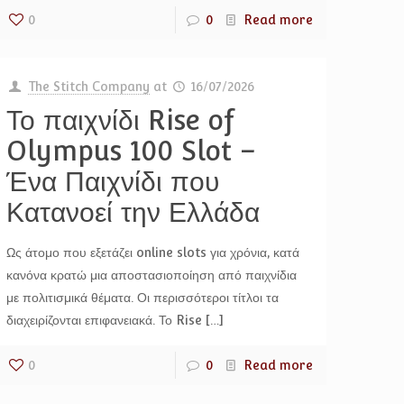
0
0
Read more
The Stitch Company
at
16/07/2026
Το παιχνίδι Rise of
Olympus 100 Slot –
Ένα Παιχνίδι που
Κατανοεί την Ελλάδα
Ως άτομο που εξετάζει online slots για χρόνια, κατά
κανόνα κρατώ μια αποστασιοποίηση από παιχνίδια
με πολιτισμικά θέματα. Οι περισσότεροι τίτλοι τα
διαχειρίζονται επιφανειακά. Το Rise
[…]
0
0
Read more