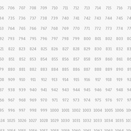
05
706
707
708
709
710
711
712
713
714
715
716
7
34
735
736
737
738
739
740
741
742
743
744
745
7
63
764
765
766
767
768
769
770
771
772
773
774
7
92
793
794
795
796
797
798
799
800
801
802
803
8
21
822
823
824
825
826
827
828
829
830
831
832
8
50
851
852
853
854
855
856
857
858
859
860
861
8
79
880
881
882
883
884
885
886
887
888
889
890
8
08
909
910
911
912
913
914
915
916
917
918
919
9
37
938
939
940
941
942
943
944
945
946
947
948
9
66
967
968
969
970
971
972
973
974
975
976
977
9
95
996
997
998
999
1000
1001
1002
1003
1004
1005
1006
10
024
1025
1026
1027
1028
1029
1030
1031
1032
1033
1034
1035
10
053
1054
1055
1056
1057
1058
1059
1060
1061
1062
1063
1064
10