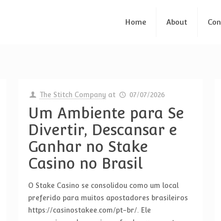
Home
About
Con
The Stitch Company
at
07/07/2026
Um Ambiente para Se
Divertir, Descansar e
Ganhar no Stake
Casino no Brasil
O Stake Casino se consolidou como um local
preferido para muitos apostadores brasileiros
https://casinostakee.com/pt-br/. Ele