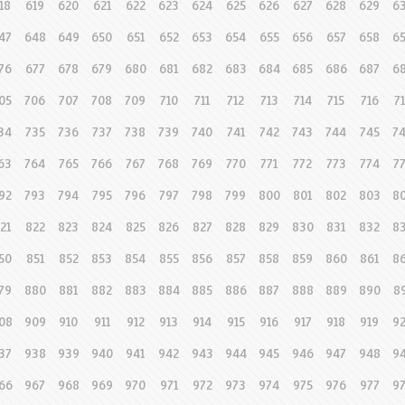
18
619
620
621
622
623
624
625
626
627
628
629
6
47
648
649
650
651
652
653
654
655
656
657
658
6
76
677
678
679
680
681
682
683
684
685
686
687
6
05
706
707
708
709
710
711
712
713
714
715
716
7
34
735
736
737
738
739
740
741
742
743
744
745
7
63
764
765
766
767
768
769
770
771
772
773
774
7
92
793
794
795
796
797
798
799
800
801
802
803
8
21
822
823
824
825
826
827
828
829
830
831
832
8
50
851
852
853
854
855
856
857
858
859
860
861
8
79
880
881
882
883
884
885
886
887
888
889
890
8
08
909
910
911
912
913
914
915
916
917
918
919
9
37
938
939
940
941
942
943
944
945
946
947
948
9
66
967
968
969
970
971
972
973
974
975
976
977
9