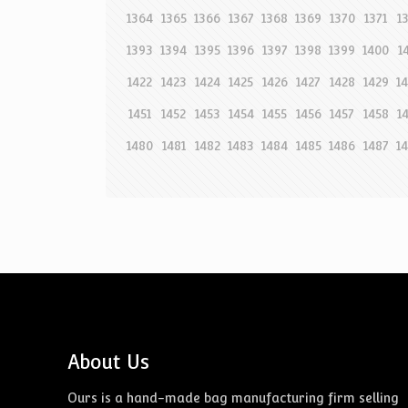
1364
1365
1366
1367
1368
1369
1370
1371
1
1393
1394
1395
1396
1397
1398
1399
1400
1
1422
1423
1424
1425
1426
1427
1428
1429
1
1451
1452
1453
1454
1455
1456
1457
1458
1
1480
1481
1482
1483
1484
1485
1486
1487
1
About Us
Ours is a hand-made bag manufacturing firm selling