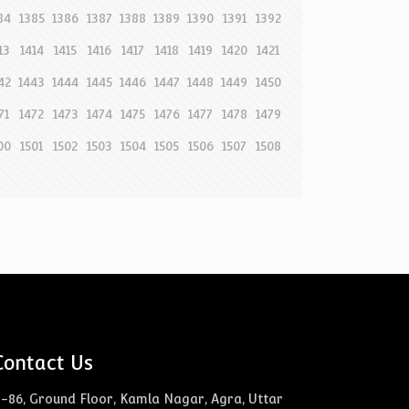
84
1385
1386
1387
1388
1389
1390
1391
1392
13
1414
1415
1416
1417
1418
1419
1420
1421
42
1443
1444
1445
1446
1447
1448
1449
1450
71
1472
1473
1474
1475
1476
1477
1478
1479
00
1501
1502
1503
1504
1505
1506
1507
1508
Contact Us
-86, Ground Floor, Kamla Nagar, Agra, Uttar