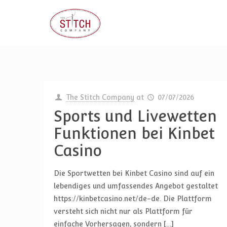
The Stitch Company
at
07/07/2026
Sports und Livewetten
Funktionen bei Kinbet
Casino
Die Sportwetten bei Kinbet Casino sind auf ein
lebendiges und umfassendes Angebot gestaltet
https://kinbetcasino.net/de-de. Die Plattform
versteht sich nicht nur als Plattform für
einfache Vorhersagen, sondern
[…]