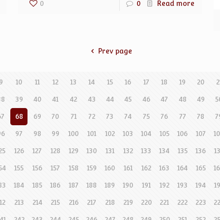
0
0
Read more
Prev page
9
10
11
12
13
14
15
16
17
18
19
20
2
38
39
40
41
42
43
44
45
46
47
48
49
5
67
68
69
70
71
72
73
74
75
76
77
78
7
96
97
98
99
100
101
102
103
104
105
106
107
1
25
126
127
128
129
130
131
132
133
134
135
136
1
54
155
156
157
158
159
160
161
162
163
164
165
1
83
184
185
186
187
188
189
190
191
192
193
194
1
12
213
214
215
216
217
218
219
220
221
222
223
2
41
242
243
244
245
246
247
248
249
250
251
252
2