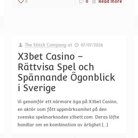
0
0
Read more
The Stitch Company
at
07/07/2026
X3bet Casino –
Rättvisa Spel och
Spännande Ögonblick
i Sverige
Vi genomför ett närmare öga på X3bet Casino,
en aktör som fått uppmärksamhet på den
svenska spelmarknaden x3bett.com. Deras löfte
handlar om en kombination av ärlighet
[…]