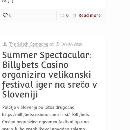
că
[…]
0
0
Read more
The Stitch Company
at
07/07/2026
Summer Spectacular:
Billybets Casino
organizira velikanski
festival iger na srečo v
Sloveniji
Poletje v Sloveniji bo letos drugačno
https://billybetscasinoo.com/sl-si/. Billybets
Casino organizira ogromen festival iger na
srečo, ki bo preoblikoval navadno spletno