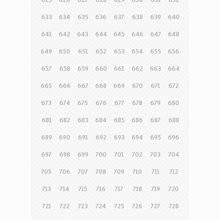
633
634
635
636
637
638
639
640
641
642
643
644
645
646
647
648
649
650
651
652
653
654
655
656
657
658
659
660
661
662
663
664
665
666
667
668
669
670
671
672
673
674
675
676
677
678
679
680
681
682
683
684
685
686
687
688
689
690
691
692
693
694
695
696
697
698
699
700
701
702
703
704
705
706
707
708
709
710
711
712
713
714
715
716
717
718
719
720
721
722
723
724
725
726
727
728