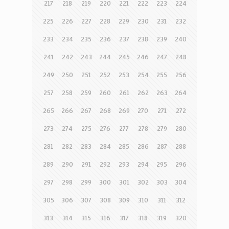
217
218
219
220
221
222
223
224
225
226
227
228
229
230
231
232
233
234
235
236
237
238
239
240
241
242
243
244
245
246
247
248
249
250
251
252
253
254
255
256
257
258
259
260
261
262
263
264
265
266
267
268
269
270
271
272
273
274
275
276
277
278
279
280
281
282
283
284
285
286
287
288
289
290
291
292
293
294
295
296
297
298
299
300
301
302
303
304
305
306
307
308
309
310
311
312
313
314
315
316
317
318
319
320