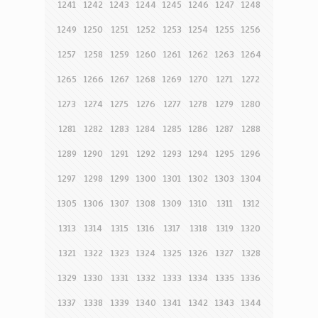
1241
1242
1243
1244
1245
1246
1247
1248
1249
1250
1251
1252
1253
1254
1255
1256
1257
1258
1259
1260
1261
1262
1263
1264
1265
1266
1267
1268
1269
1270
1271
1272
1273
1274
1275
1276
1277
1278
1279
1280
1281
1282
1283
1284
1285
1286
1287
1288
1289
1290
1291
1292
1293
1294
1295
1296
1297
1298
1299
1300
1301
1302
1303
1304
1305
1306
1307
1308
1309
1310
1311
1312
1313
1314
1315
1316
1317
1318
1319
1320
1321
1322
1323
1324
1325
1326
1327
1328
1329
1330
1331
1332
1333
1334
1335
1336
1337
1338
1339
1340
1341
1342
1343
1344