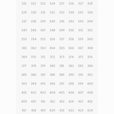
321
322
323
324
325
326
327
328
329
330
331
332
333
334
335
336
337
338
339
340
341
342
343
344
345
346
347
348
349
350
351
352
353
354
355
356
357
358
359
360
361
362
363
364
365
366
367
368
369
370
371
372
373
374
375
376
377
378
379
380
381
382
383
384
385
386
387
388
389
390
391
392
393
394
395
396
397
398
399
400
401
402
403
404
405
406
407
408
409
410
411
412
413
414
415
416
417
418
419
420
421
422
423
424