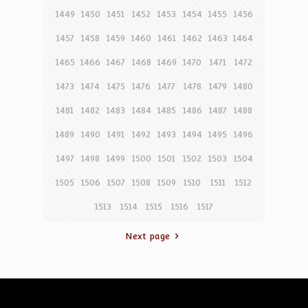
1449
1450
1451
1452
1453
1454
1455
1456
1457
1458
1459
1460
1461
1462
1463
1464
1465
1466
1467
1468
1469
1470
1471
1472
1473
1474
1475
1476
1477
1478
1479
1480
1481
1482
1483
1484
1485
1486
1487
1488
1489
1490
1491
1492
1493
1494
1495
1496
1497
1498
1499
1500
1501
1502
1503
1504
1505
1506
1507
1508
1509
1510
1511
1512
1513
1514
1515
1516
1517
Next page