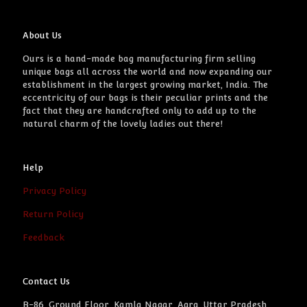
About Us
Ours is a hand-made bag manufacturing firm selling
unique bags all across the world and now expanding our
establishment in the largest growing market, India. The
eccentricity of our bags is their peculiar prints and the
fact that they are handcrafted only to add up to the
natural charm of the lovely ladies out there!
Help
Privacy Policy
Return Policy
Feedback
Contact Us
B-86, Ground Floor, Kamla Nagar, Agra, Uttar Pradesh,