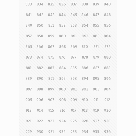
833
834
835
836
837
838
839
840
841
842
843
844
845
846
847
848
849
850
851
852
853
854
855
856
857
858
859
860
861
862
863
864
865
866
867
868
869
870
871
872
873
874
875
876
877
878
879
880
881
882
883
884
885
886
887
888
889
890
891
892
893
894
895
896
897
898
899
900
901
902
903
904
905
906
907
908
909
910
911
912
913
914
915
916
917
918
919
920
921
922
923
924
925
926
927
928
929
930
931
932
933
934
935
936