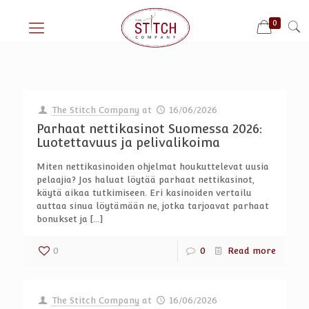
0
The Stitch Company
at
16/06/2026
Parhaat nettikasinot Suomessa 2026:
Luotettavuus ja pelivalikoima
Miten nettikasinoiden ohjelmat houkuttelevat uusia
pelaajia? Jos haluat löytää parhaat nettikasinot,
käytä aikaa tutkimiseen. Eri kasinoiden vertailu
auttaa sinua löytämään ne, jotka tarjoavat parhaat
bonukset ja
[…]
0
0
Read more
The Stitch Company
at
16/06/2026