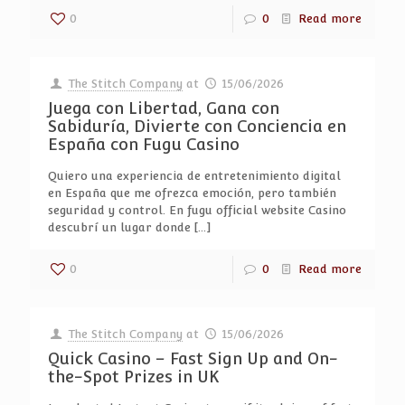
0
0
Read more
The Stitch Company
at
15/06/2026
Juega con Libertad, Gana con
Sabiduría, Divierte con Conciencia en
España con Fugu Casino
Quiero una experiencia de entretenimiento digital
en España que me ofrezca emoción, pero también
seguridad y control. En fugu official website Casino
descubrí un lugar donde
[…]
0
0
Read more
The Stitch Company
at
15/06/2026
Quick Casino – Fast Sign Up and On-
the-Spot Prizes in UK