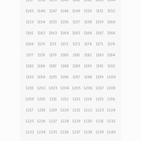
1145
1146
1147
1148
1149
1150
1151
1152
1153
1154
1155
1156
1157
1158
1159
1160
1161
1162
1163
1164
1165
1166
1167
1168
1169
1170
1171
1172
1173
1174
1175
1176
1177
1178
1179
1180
1181
1182
1183
1184
1185
1186
1187
1188
1189
1190
1191
1192
1193
1194
1195
1196
1197
1198
1199
1200
1201
1202
1203
1204
1205
1206
1207
1208
1209
1210
1211
1212
1213
1214
1215
1216
1217
1218
1219
1220
1221
1222
1223
1224
1225
1226
1227
1228
1229
1230
1231
1232
1233
1234
1235
1236
1237
1238
1239
1240