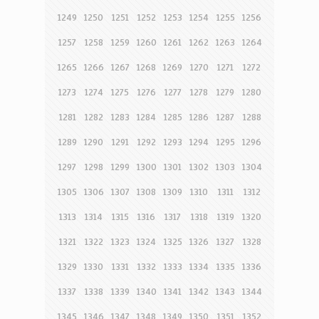
1249
1250
1251
1252
1253
1254
1255
1256
1257
1258
1259
1260
1261
1262
1263
1264
1265
1266
1267
1268
1269
1270
1271
1272
1273
1274
1275
1276
1277
1278
1279
1280
1281
1282
1283
1284
1285
1286
1287
1288
1289
1290
1291
1292
1293
1294
1295
1296
1297
1298
1299
1300
1301
1302
1303
1304
1305
1306
1307
1308
1309
1310
1311
1312
1313
1314
1315
1316
1317
1318
1319
1320
1321
1322
1323
1324
1325
1326
1327
1328
1329
1330
1331
1332
1333
1334
1335
1336
1337
1338
1339
1340
1341
1342
1343
1344
1345
1346
1347
1348
1349
1350
1351
1352