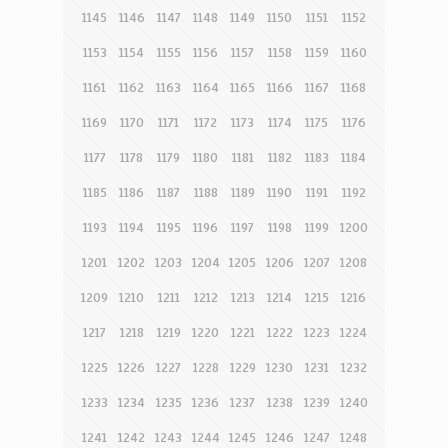
1145
1146
1147
1148
1149
1150
1151
1152
1153
1154
1155
1156
1157
1158
1159
1160
1161
1162
1163
1164
1165
1166
1167
1168
1169
1170
1171
1172
1173
1174
1175
1176
1177
1178
1179
1180
1181
1182
1183
1184
1185
1186
1187
1188
1189
1190
1191
1192
1193
1194
1195
1196
1197
1198
1199
1200
1201
1202
1203
1204
1205
1206
1207
1208
1209
1210
1211
1212
1213
1214
1215
1216
1217
1218
1219
1220
1221
1222
1223
1224
1225
1226
1227
1228
1229
1230
1231
1232
1233
1234
1235
1236
1237
1238
1239
1240
1241
1242
1243
1244
1245
1246
1247
1248