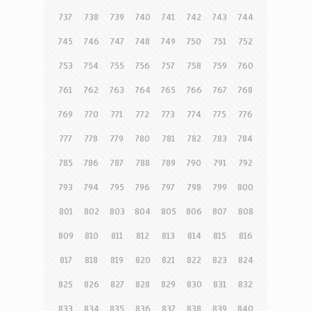
737
738
739
740
741
742
743
744
745
746
747
748
749
750
751
752
753
754
755
756
757
758
759
760
761
762
763
764
765
766
767
768
769
770
771
772
773
774
775
776
777
778
779
780
781
782
783
784
785
786
787
788
789
790
791
792
793
794
795
796
797
798
799
800
801
802
803
804
805
806
807
808
809
810
811
812
813
814
815
816
817
818
819
820
821
822
823
824
825
826
827
828
829
830
831
832
833
834
835
836
837
838
839
840