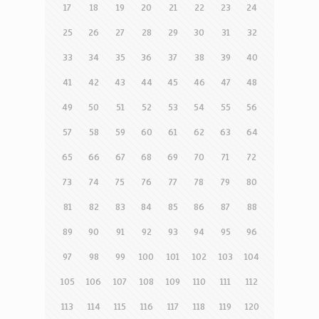
17
18
19
20
21
22
23
24
25
26
27
28
29
30
31
32
33
34
35
36
37
38
39
40
41
42
43
44
45
46
47
48
49
50
51
52
53
54
55
56
57
58
59
60
61
62
63
64
65
66
67
68
69
70
71
72
73
74
75
76
77
78
79
80
81
82
83
84
85
86
87
88
89
90
91
92
93
94
95
96
97
98
99
100
101
102
103
104
105
106
107
108
109
110
111
112
113
114
115
116
117
118
119
120