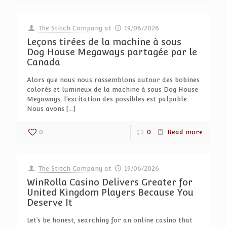
The Stitch Company
at
19/06/2026
Leçons tirées de la machine à sous
Dog House Megaways partagée par le
Canada
Alors que nous nous rassemblons autour des bobines
colorés et lumineux de la machine à sous Dog House
Megaways, l’excitation des possibles est palpable.
Nous avons
[…]
0
0
Read more
The Stitch Company
at
19/06/2026
WinRolla Casino Delivers Greater for
United Kingdom Players Because You
Deserve It
Let’s be honest, searching for an online casino that