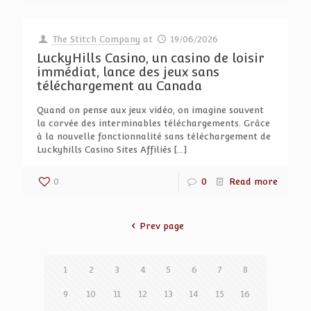
The Stitch Company
at
19/06/2026
LuckyHills Casino, un casino de loisir
immédiat, lance des jeux sans
téléchargement au Canada
Quand on pense aux jeux vidéo, on imagine souvent
la corvée des interminables téléchargements. Grâce
à la nouvelle fonctionnalité sans téléchargement de
Luckyhills Casino Sites Affiliés
[…]
0
0
Read more
Prev page
1
2
3
4
5
6
7
8
9
10
11
12
13
14
15
16