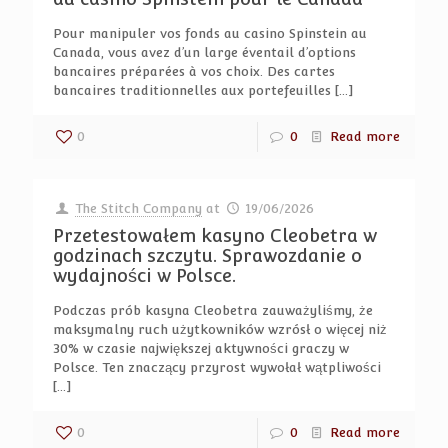
Pour manipuler vos fonds au casino Spinstein au
Canada, vous avez d’un large éventail d’options
bancaires préparées à vos choix. Des cartes
bancaires traditionnelles aux portefeuilles
[…]
0
0
Read more
The Stitch Company
at
19/06/2026
Przetestowałem kasyno Cleobetra w
godzinach szczytu. Sprawozdanie o
wydajności w Polsce.
Podczas prób kasyna Cleobetra zauważyliśmy, że
maksymalny ruch użytkowników wzrósł o więcej niż
30% w czasie największej aktywności graczy w
Polsce. Ten znaczący przyrost wywołał wątpliwości
[…]
0
0
Read more