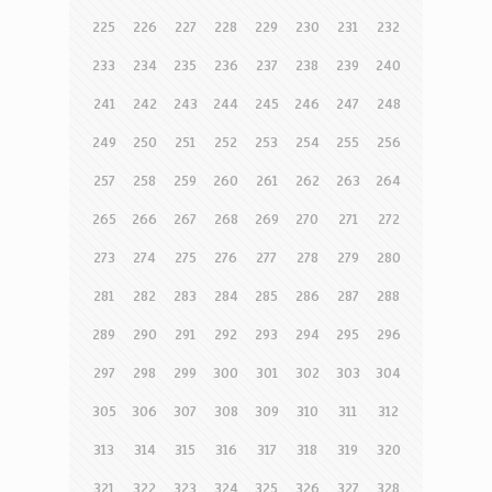
225
226
227
228
229
230
231
232
233
234
235
236
237
238
239
240
241
242
243
244
245
246
247
248
249
250
251
252
253
254
255
256
257
258
259
260
261
262
263
264
265
266
267
268
269
270
271
272
273
274
275
276
277
278
279
280
281
282
283
284
285
286
287
288
289
290
291
292
293
294
295
296
297
298
299
300
301
302
303
304
305
306
307
308
309
310
311
312
313
314
315
316
317
318
319
320
321
322
323
324
325
326
327
328