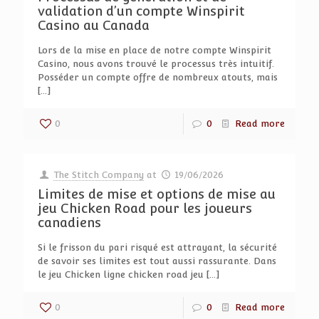
validation d’un compte Winspirit
Casino au Canada
Lors de la mise en place de notre compte Winspirit
Casino, nous avons trouvé le processus très intuitif.
Posséder un compte offre de nombreux atouts, mais
[…]
0
0
Read more
The Stitch Company
at
19/06/2026
Limites de mise et options de mise au
jeu Chicken Road pour les joueurs
canadiens
Si le frisson du pari risqué est attrayant, la sécurité
de savoir ses limites est tout aussi rassurante. Dans
le jeu Chicken ligne chicken road jeu
[…]
0
0
Read more