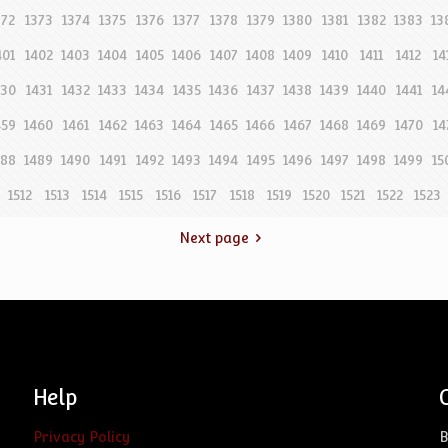
372
1373
1374
1375
1376
1377
1378
1379
1380
1381
1382
1383
13
401
1402
1403
1404
1405
1406
1407
1408
1409
1410
1411
1412
14
430
1431
1432
1433
1434
1435
1436
1437
1438
1439
1440
1441
14
459
1460
1461
1462
1463
1464
1465
1466
1467
1468
1469
1470
14
488
1489
1490
1491
1492
1493
1494
1495
1496
1497
1498
1499
15
1512
1513
1514
1515
1516
1517
1518
1519
1520
1521
1522
1523
Next page
Help
Privacy Policy
B