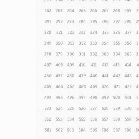
262
263
264
265
266
267
268
269
2
291
292
293
294
295
296
297
298
2
320
321
322
323
324
325
326
327
3
349
350
351
352
353
354
355
356
3
378
379
380
381
382
383
384
385
3
407
408
409
410
411
412
413
414
4
436
437
438
439
440
441
442
443
4
465
466
467
468
469
470
471
472
4
494
495
496
497
498
499
500
501
5
523
524
525
526
527
528
529
530
5
552
553
554
555
556
557
558
559
5
581
582
583
584
585
586
587
588
5