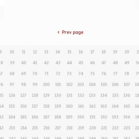
Prev page
9
10
11
12
13
14
15
16
17
18
19
20
2
38
39
40
41
42
43
44
45
46
47
48
49
5
67
68
69
70
71
72
73
74
75
76
77
78
7
96
97
98
99
100
101
102
103
104
105
106
107
1
25
126
127
128
129
130
131
132
133
134
135
136
1
54
155
156
157
158
159
160
161
162
163
164
165
1
83
184
185
186
187
188
189
190
191
192
193
194
1
12
213
214
215
216
217
218
219
220
221
222
223
2
41
242
243
244
245
246
247
248
249
250
251
252
2