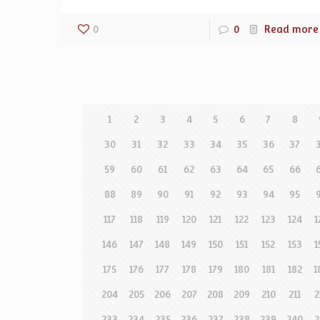
0
0
Read more
1
2
3
4
5
6
7
8
30
31
32
33
34
35
36
37
59
60
61
62
63
64
65
66
88
89
90
91
92
93
94
95
117
118
119
120
121
122
123
124
1
146
147
148
149
150
151
152
153
1
175
176
177
178
179
180
181
182
1
204
205
206
207
208
209
210
211
2
233
234
235
236
237
238
239
240
2