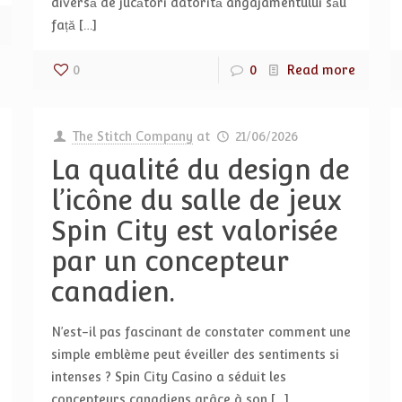
diversă de jucători datorită angajamentului său
față
[…]
0
0
Read more
The Stitch Company
at
21/06/2026
La qualité du design de
l’icône du salle de jeux
Spin City est valorisée
par un concepteur
canadien.
N’est-il pas fascinant de constater comment une
simple emblème peut éveiller des sentiments si
intenses ? Spin City Casino a séduit les
concepteurs canadiens grâce à son
[…]