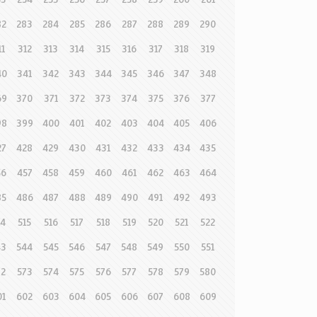
82
283
284
285
286
287
288
289
290
11
312
313
314
315
316
317
318
319
40
341
342
343
344
345
346
347
348
69
370
371
372
373
374
375
376
377
98
399
400
401
402
403
404
405
406
27
428
429
430
431
432
433
434
435
56
457
458
459
460
461
462
463
464
85
486
487
488
489
490
491
492
493
14
515
516
517
518
519
520
521
522
43
544
545
546
547
548
549
550
551
72
573
574
575
576
577
578
579
580
01
602
603
604
605
606
607
608
609