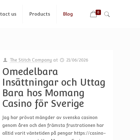
0
tact us
Products
Blog
The Stitch Company
at
21/06/2026
Omedelbara
Insättningar och Uttag
Bara hos Momang
Casino för Sverige
Jag har prövat mängder av svenska casinon
genom åren och den främsta frustrationen har
alltid varit väntetiden på pengar https://casino-