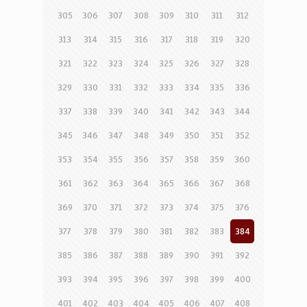
305
306
307
308
309
310
311
312
313
314
315
316
317
318
319
320
321
322
323
324
325
326
327
328
329
330
331
332
333
334
335
336
337
338
339
340
341
342
343
344
345
346
347
348
349
350
351
352
353
354
355
356
357
358
359
360
361
362
363
364
365
366
367
368
369
370
371
372
373
374
375
376
377
378
379
380
381
382
383
384
385
386
387
388
389
390
391
392
393
394
395
396
397
398
399
400
401
402
403
404
405
406
407
408