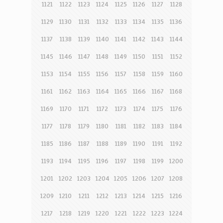
1121
1122
1123
1124
1125
1126
1127
1128
1129
1130
1131
1132
1133
1134
1135
1136
1137
1138
1139
1140
1141
1142
1143
1144
1145
1146
1147
1148
1149
1150
1151
1152
1153
1154
1155
1156
1157
1158
1159
1160
1161
1162
1163
1164
1165
1166
1167
1168
1169
1170
1171
1172
1173
1174
1175
1176
1177
1178
1179
1180
1181
1182
1183
1184
1185
1186
1187
1188
1189
1190
1191
1192
1193
1194
1195
1196
1197
1198
1199
1200
1201
1202
1203
1204
1205
1206
1207
1208
1209
1210
1211
1212
1213
1214
1215
1216
1217
1218
1219
1220
1221
1222
1223
1224