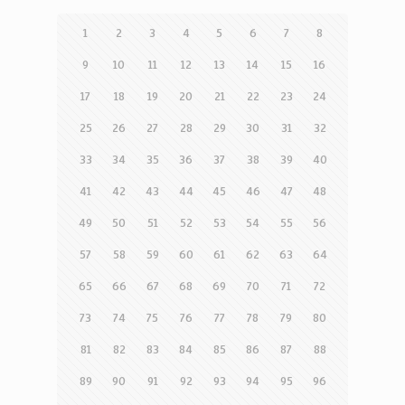
1
2
3
4
5
6
7
8
9
10
11
12
13
14
15
16
17
18
19
20
21
22
23
24
25
26
27
28
29
30
31
32
33
34
35
36
37
38
39
40
41
42
43
44
45
46
47
48
49
50
51
52
53
54
55
56
57
58
59
60
61
62
63
64
65
66
67
68
69
70
71
72
73
74
75
76
77
78
79
80
81
82
83
84
85
86
87
88
89
90
91
92
93
94
95
96