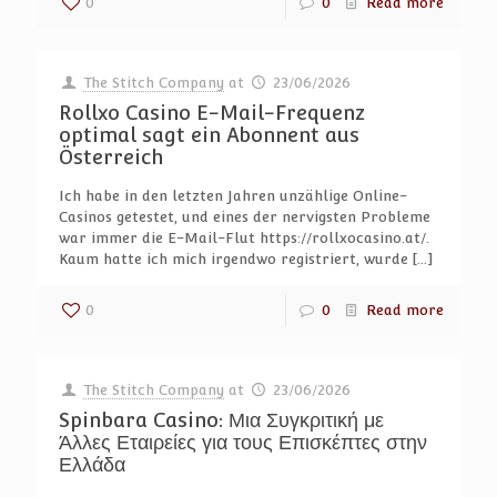
0
0
Read more
The Stitch Company
at
23/06/2026
Rollxo Casino E-Mail-Frequenz
optimal sagt ein Abonnent aus
Österreich
Ich habe in den letzten Jahren unzählige Online-
Casinos getestet, und eines der nervigsten Probleme
war immer die E-Mail-Flut https://rollxocasino.at/.
Kaum hatte ich mich irgendwo registriert, wurde
[…]
0
0
Read more
The Stitch Company
at
23/06/2026
Spinbara Casino: Μια Συγκριτική με
Άλλες Εταιρείες για τους Επισκέπτες στην
Ελλάδα