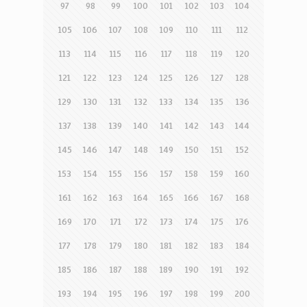
97
98
99
100
101
102
103
104
105
106
107
108
109
110
111
112
113
114
115
116
117
118
119
120
121
122
123
124
125
126
127
128
129
130
131
132
133
134
135
136
137
138
139
140
141
142
143
144
145
146
147
148
149
150
151
152
153
154
155
156
157
158
159
160
161
162
163
164
165
166
167
168
169
170
171
172
173
174
175
176
177
178
179
180
181
182
183
184
185
186
187
188
189
190
191
192
193
194
195
196
197
198
199
200