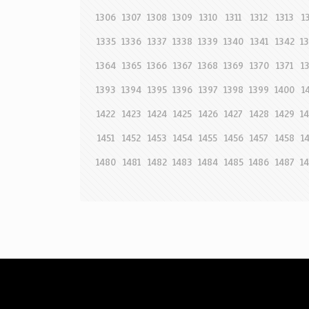
1306
1307
1308
1309
1310
1311
1312
1313
1
1335
1336
1337
1338
1339
1340
1341
1342
1
1364
1365
1366
1367
1368
1369
1370
1371
1
1393
1394
1395
1396
1397
1398
1399
1400
1
1422
1423
1424
1425
1426
1427
1428
1429
1
1451
1452
1453
1454
1455
1456
1457
1458
1
1480
1481
1482
1483
1484
1485
1486
1487
1