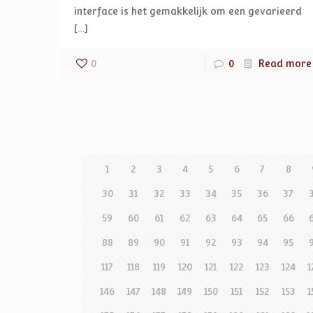
interface is het gemakkelijk om een gevarieerd
[…]
0
0
Read more
1
2
3
4
5
6
7
8
30
31
32
33
34
35
36
37
59
60
61
62
63
64
65
66
88
89
90
91
92
93
94
95
117
118
119
120
121
122
123
124
1
146
147
148
149
150
151
152
153
1