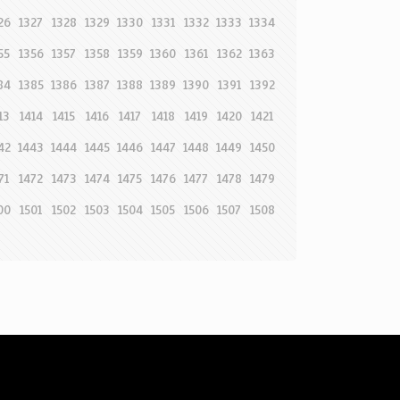
26
1327
1328
1329
1330
1331
1332
1333
1334
55
1356
1357
1358
1359
1360
1361
1362
1363
84
1385
1386
1387
1388
1389
1390
1391
1392
13
1414
1415
1416
1417
1418
1419
1420
1421
42
1443
1444
1445
1446
1447
1448
1449
1450
71
1472
1473
1474
1475
1476
1477
1478
1479
00
1501
1502
1503
1504
1505
1506
1507
1508