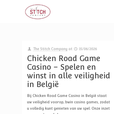
The Stitch Company
at
15/06/2026
Chicken Road Game
Casino – Spelen en
winst in alle veiligheid
in België
Bij Chicken Road Game Casino in België staat
uw veiligheid voorop, bwin casino games, zodat
u volledig kunt genieten van uw spel. Onze inzet