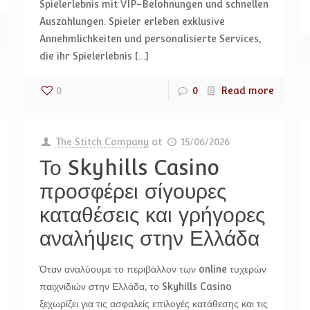
Spielerlebnis mit VIP-Belohnungen und schnellen
Auszahlungen. Spieler erleben exklusive
Annehmlichkeiten und personalisierte Services,
die ihr Spielerlebnis
[…]
0
0
Read more
The Stitch Company
at
15/06/2026
Το Skyhills Casino
προσφέρει σίγουρες
καταθέσεις και γρήγορες
αναλήψεις στην Ελλάδα
Όταν αναλύουμε το περιβάλλον των online τυχερών
παιχνιδιών στην Ελλάδα, το Skyhills Casino
ξεχωρίζει για τις ασφαλείς επιλογές κατάθεσης και τις