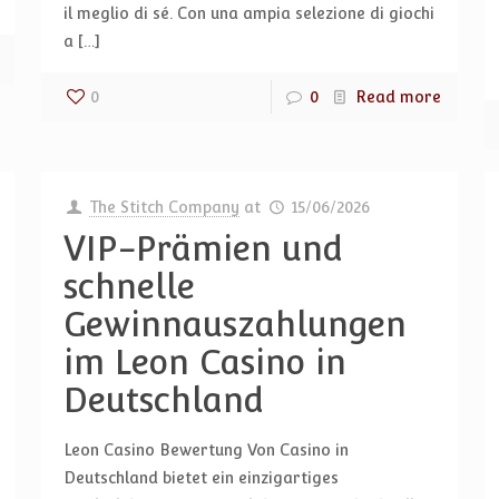
il meglio di sé. Con una ampia selezione di giochi
a
[…]
0
0
Read more
The Stitch Company
at
15/06/2026
VIP-Prämien und
schnelle
Gewinnauszahlungen
im Leon Casino in
Deutschland
Leon Casino Bewertung Von Casino in
Deutschland bietet ein einzigartiges