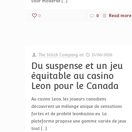
voor moderne
[…]
0
0
Read more
The Stitch Company
at
15/06/2026
Du suspense et un jeu
équitable au casino
Leon pour le Canada
Au casino Leon, les joueurs canadiens
découvrent un mélange unique de sensations
fortes et de probité leonkazino.eu. La
plateforme propose une gamme variée de jeux
tout
[…]