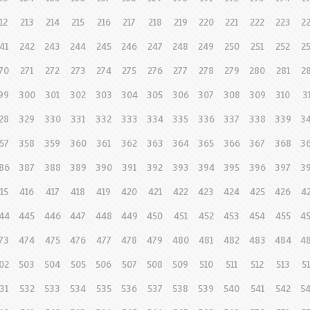
12
213
214
215
216
217
218
219
220
221
222
223
2
41
242
243
244
245
246
247
248
249
250
251
252
2
70
271
272
273
274
275
276
277
278
279
280
281
2
99
300
301
302
303
304
305
306
307
308
309
310
3
28
329
330
331
332
333
334
335
336
337
338
339
3
57
358
359
360
361
362
363
364
365
366
367
368
3
86
387
388
389
390
391
392
393
394
395
396
397
3
15
416
417
418
419
420
421
422
423
424
425
426
4
44
445
446
447
448
449
450
451
452
453
454
455
4
73
474
475
476
477
478
479
480
481
482
483
484
4
02
503
504
505
506
507
508
509
510
511
512
513
5
31
532
533
534
535
536
537
538
539
540
541
542
5