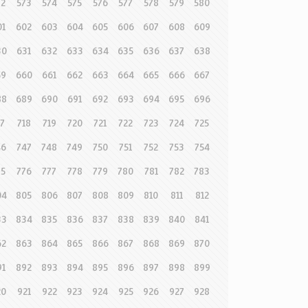
72
573
574
575
576
577
578
579
580
01
602
603
604
605
606
607
608
609
30
631
632
633
634
635
636
637
638
59
660
661
662
663
664
665
666
667
88
689
690
691
692
693
694
695
696
17
718
719
720
721
722
723
724
725
46
747
748
749
750
751
752
753
754
75
776
777
778
779
780
781
782
783
04
805
806
807
808
809
810
811
812
33
834
835
836
837
838
839
840
841
62
863
864
865
866
867
868
869
870
91
892
893
894
895
896
897
898
899
20
921
922
923
924
925
926
927
928