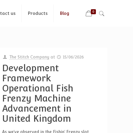
0
tact us
Products
Blog
The Stitch Company
at
15/06/2026
Development
Framework
Operational Fish
Frenzy Machine
Advancement in
United Kingdom
As we’ve observed in the Fishin’ Frenzy slot