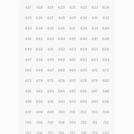
617
618
619
620
621
622
623
624
625
626
627
628
629
630
631
632
633
634
635
636
637
638
639
640
641
642
643
644
645
646
647
648
649
650
651
652
653
654
655
656
657
658
659
660
661
662
663
664
665
666
667
668
669
670
671
672
673
674
675
676
677
678
679
680
681
682
683
684
685
686
687
688
689
690
691
692
693
694
695
696
697
698
699
700
701
702
703
704
705
706
707
708
709
710
711
712
713
714
715
716
717
718
719
720