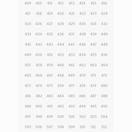
409
410
411
412
413
414
415
416
417
418
419
420
421
422
423
424
425
426
427
428
429
430
431
432
433
434
435
436
437
438
439
440
441
442
443
444
445
446
447
448
449
450
451
452
453
454
455
456
457
458
459
460
461
462
463
464
465
466
467
468
469
470
471
472
473
474
475
476
477
478
479
480
481
482
483
484
485
486
487
488
489
490
491
492
493
494
495
496
497
498
499
500
501
502
503
504
505
506
507
508
509
510
511
512