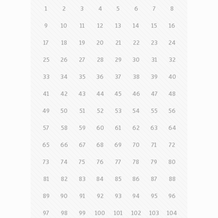
1
2
3
4
5
6
7
8
9
10
11
12
13
14
15
16
17
18
19
20
21
22
23
24
25
26
27
28
29
30
31
32
33
34
35
36
37
38
39
40
41
42
43
44
45
46
47
48
49
50
51
52
53
54
55
56
57
58
59
60
61
62
63
64
65
66
67
68
69
70
71
72
73
74
75
76
77
78
79
80
81
82
83
84
85
86
87
88
89
90
91
92
93
94
95
96
97
98
99
100
101
102
103
104