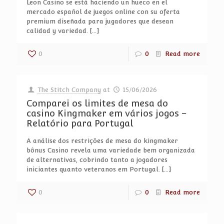
Leon Casino se está haciendo un hueco en el
mercado español de juegos online con su oferta
premium diseñada para jugadores que desean
calidad y variedad.
[…]
0
0
Read more
The Stitch Company
at
15/06/2026
Comparei os limites de mesa do
casino Kingmaker em vários jogos –
Relatório para Portugal
A análise dos restrições de mesa do kingmaker
bônus Casino revela uma variedade bem organizada
de alternativas, cobrindo tanto a jogadores
iniciantes quanto veteranos em Portugal.
[…]
0
0
Read more