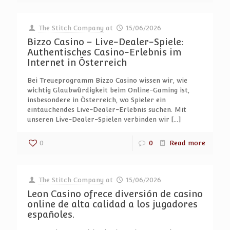
The Stitch Company
at
15/06/2026
Bizzo Casino – Live-Dealer-Spiele:
Authentisches Casino-Erlebnis im
Internet in Österreich
Bei Treueprogramm Bizzo Casino wissen wir, wie
wichtig Glaubwürdigkeit beim Online-Gaming ist,
insbesondere in Österreich, wo Spieler ein
eintauchendes Live-Dealer-Erlebnis suchen. Mit
unseren Live-Dealer-Spielen verbinden wir
[…]
0
0
Read more
The Stitch Company
at
15/06/2026
Leon Casino ofrece diversión de casino
online de alta calidad a los jugadores
españoles.