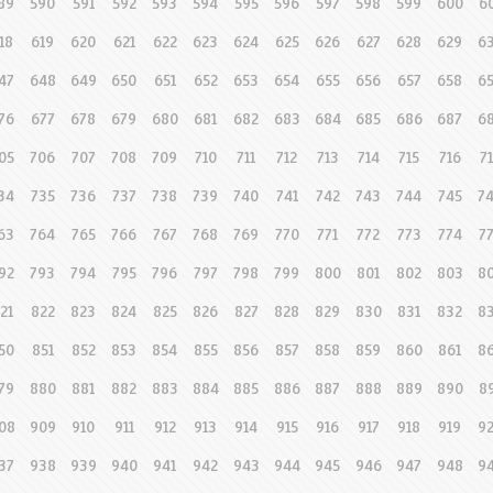
89
590
591
592
593
594
595
596
597
598
599
600
6
18
619
620
621
622
623
624
625
626
627
628
629
6
47
648
649
650
651
652
653
654
655
656
657
658
6
76
677
678
679
680
681
682
683
684
685
686
687
6
05
706
707
708
709
710
711
712
713
714
715
716
7
34
735
736
737
738
739
740
741
742
743
744
745
7
63
764
765
766
767
768
769
770
771
772
773
774
7
92
793
794
795
796
797
798
799
800
801
802
803
8
21
822
823
824
825
826
827
828
829
830
831
832
8
50
851
852
853
854
855
856
857
858
859
860
861
8
79
880
881
882
883
884
885
886
887
888
889
890
8
08
909
910
911
912
913
914
915
916
917
918
919
9
37
938
939
940
941
942
943
944
945
946
947
948
9