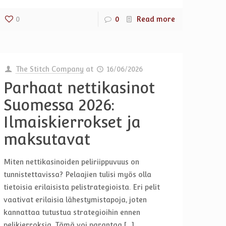
0
0
Read more
The Stitch Company
at
16/06/2026
Parhaat nettikasinot
Suomessa 2026:
Ilmaiskierrokset ja
maksutavat
Miten nettikasinoiden peliriippuvuus on
tunnistettavissa? Pelaajien tulisi myös olla
tietoisia erilaisista pelistrategioista. Eri pelit
vaativat erilaisia lähestymistapoja, joten
kannattaa tutustua strategioihin ennen
pelikierroksia. Tämä voi parantaa
[…]