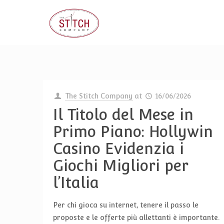
The Stitch Company
at
16/06/2026
Il Titolo del Mese in
Primo Piano: Hollywin
Casino Evidenzia i
Giochi Migliori per
l’Italia
Per chi gioca su internet, tenere il passo le
proposte e le offerte più allettanti è importante.