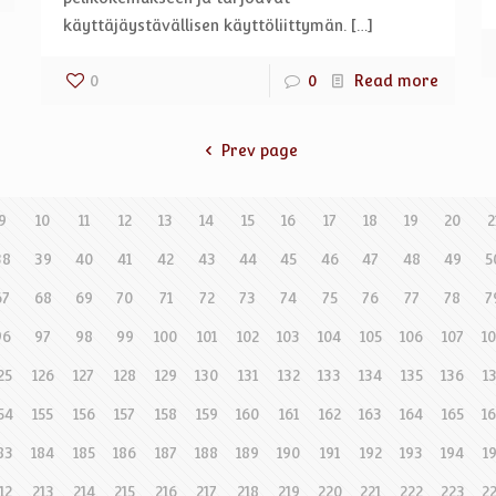
käyttäjäystävällisen käyttöliittymän.
[…]
0
0
Read more
Prev page
9
10
11
12
13
14
15
16
17
18
19
20
2
38
39
40
41
42
43
44
45
46
47
48
49
5
67
68
69
70
71
72
73
74
75
76
77
78
7
96
97
98
99
100
101
102
103
104
105
106
107
1
25
126
127
128
129
130
131
132
133
134
135
136
1
54
155
156
157
158
159
160
161
162
163
164
165
1
83
184
185
186
187
188
189
190
191
192
193
194
1
12
213
214
215
216
217
218
219
220
221
222
223
2