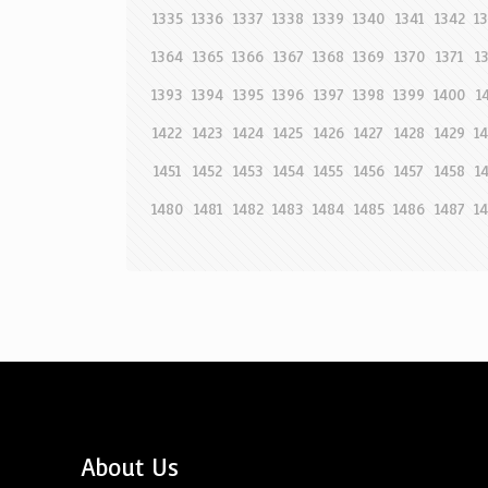
1335
1336
1337
1338
1339
1340
1341
1342
1
1364
1365
1366
1367
1368
1369
1370
1371
1
1393
1394
1395
1396
1397
1398
1399
1400
1
1422
1423
1424
1425
1426
1427
1428
1429
1
1451
1452
1453
1454
1455
1456
1457
1458
1
1480
1481
1482
1483
1484
1485
1486
1487
1
About Us