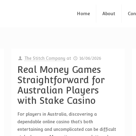
Home
About
Con
The Stitch Company
at
16/06/2026
Real Money Games
Straightforward for
Australian Players
with Stake Casino
For players in Australia, discovering a
dependable online casino that’s both
entertaining and uncomplicated can be difficult