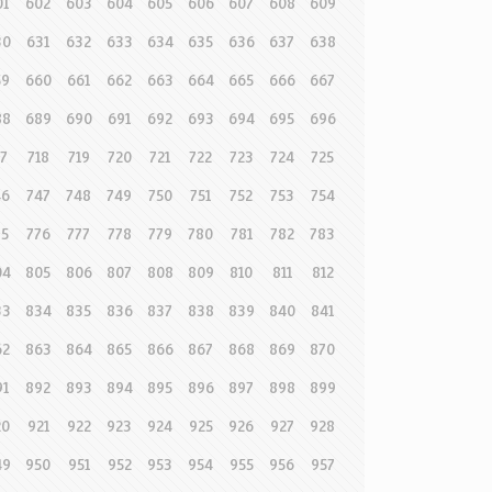
01
602
603
604
605
606
607
608
609
30
631
632
633
634
635
636
637
638
59
660
661
662
663
664
665
666
667
88
689
690
691
692
693
694
695
696
17
718
719
720
721
722
723
724
725
46
747
748
749
750
751
752
753
754
75
776
777
778
779
780
781
782
783
04
805
806
807
808
809
810
811
812
33
834
835
836
837
838
839
840
841
62
863
864
865
866
867
868
869
870
91
892
893
894
895
896
897
898
899
20
921
922
923
924
925
926
927
928
49
950
951
952
953
954
955
956
957