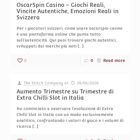
OscarSpin Casino – Giochi Reali,
Vincite Autentiche, Emozioni Reali in
Svizzera
Per i giocatori svizzeri, come usare oscarspin casino
è una piattaforma online che punta tutto
sull’autenticità. Qui puoi trovare giochi autentici,
sviluppati dai marchi più noti
[…]
0
0
Read more
The Stitch Company
at
28/06/2026
Aumento Trimestre su Trimestre di
Extra Chilli Slot in Italia
Ho cominciato a osservare l’evoluzione di Extra
Chilli Slot in Italia con un modo esclusivamente
analitico, confrontando i valori di gioco e i volumi di
ricerca
[…]