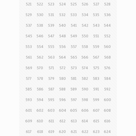
521
522
523
524
525
526
527
528
529
530
531
532
533
534
535
536
537
538
539
540
541
542
543
544
545
546
547
548
549
550
551
552
553
554
555
556
557
558
559
560
561
562
563
564
565
566
567
568
569
570
571
572
573
574
575
576
577
578
579
580
581
582
583
584
585
586
587
588
589
590
591
592
593
594
595
596
597
598
599
600
601
602
603
604
605
606
607
608
609
610
611
612
613
614
615
616
617
618
619
620
621
622
623
624