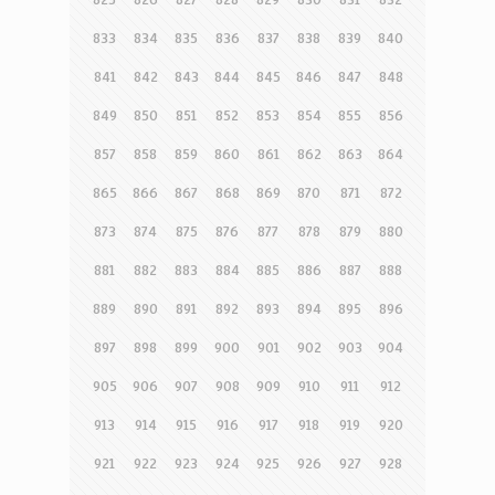
833
834
835
836
837
838
839
840
841
842
843
844
845
846
847
848
849
850
851
852
853
854
855
856
857
858
859
860
861
862
863
864
865
866
867
868
869
870
871
872
873
874
875
876
877
878
879
880
881
882
883
884
885
886
887
888
889
890
891
892
893
894
895
896
897
898
899
900
901
902
903
904
905
906
907
908
909
910
911
912
913
914
915
916
917
918
919
920
921
922
923
924
925
926
927
928