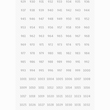
929
930
931
932
933
934
935
936
937
938
939
940
941
942
943
944
945
946
947
948
949
950
951
952
953
954
955
956
957
958
959
960
961
962
963
964
965
966
967
968
969
970
971
972
973
974
975
976
977
978
979
980
981
982
983
984
985
986
987
988
989
990
991
992
993
994
995
996
997
998
999
1000
1001
1002
1003
1004
1005
1006
1007
1008
1009
1010
1011
1012
1013
1014
1015
1016
1017
1018
1019
1020
1021
1022
1023
1024
1025
1026
1027
1028
1029
1030
1031
1032