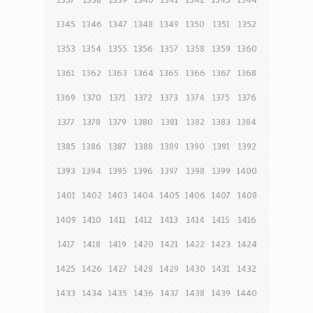
1345
1346
1347
1348
1349
1350
1351
1352
1353
1354
1355
1356
1357
1358
1359
1360
1361
1362
1363
1364
1365
1366
1367
1368
1369
1370
1371
1372
1373
1374
1375
1376
1377
1378
1379
1380
1381
1382
1383
1384
1385
1386
1387
1388
1389
1390
1391
1392
1393
1394
1395
1396
1397
1398
1399
1400
1401
1402
1403
1404
1405
1406
1407
1408
1409
1410
1411
1412
1413
1414
1415
1416
1417
1418
1419
1420
1421
1422
1423
1424
1425
1426
1427
1428
1429
1430
1431
1432
1433
1434
1435
1436
1437
1438
1439
1440