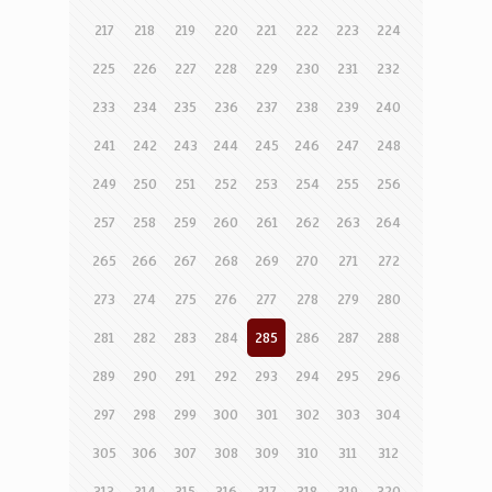
217
218
219
220
221
222
223
224
225
226
227
228
229
230
231
232
233
234
235
236
237
238
239
240
241
242
243
244
245
246
247
248
249
250
251
252
253
254
255
256
257
258
259
260
261
262
263
264
265
266
267
268
269
270
271
272
273
274
275
276
277
278
279
280
281
282
283
284
285
286
287
288
289
290
291
292
293
294
295
296
297
298
299
300
301
302
303
304
305
306
307
308
309
310
311
312
313
314
315
316
317
318
319
320