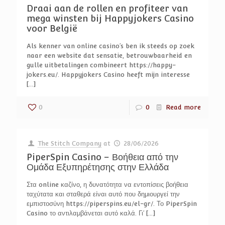
Draai aan de rollen en profiteer van
mega winsten bij Happyjokers Casino
voor België
Als kenner van online casino’s ben ik steeds op zoek
naar een website dat sensatie, betrouwbaarheid en
gulle uitbetalingen combineert https://happy-
jokers.eu/. Happyjokers Casino heeft mijn interesse
[…]
0
0
Read more
The Stitch Company
at
28/06/2026
PiperSpin Casino – Βοήθεια από την
Ομάδα Εξυπηρέτησης στην Ελλάδα
Στα online καζίνο, η δυνατότητα να εντοπίσεις βοήθεια
ταχύτατα και σταθερά είναι αυτό που δημιουργεί την
εμπιστοσύνη https://piperspins.eu/el-gr/. Το PiperSpin
Casino το αντιλαμβάνεται αυτό καλά. Γι’
[…]