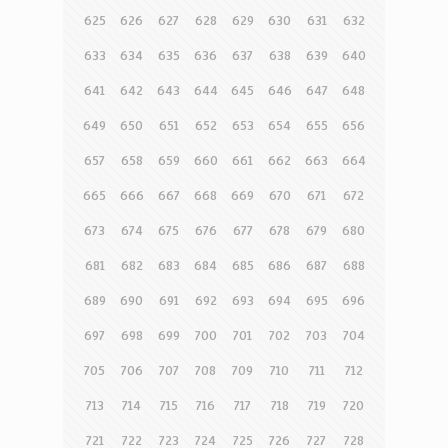
625
626
627
628
629
630
631
632
633
634
635
636
637
638
639
640
641
642
643
644
645
646
647
648
649
650
651
652
653
654
655
656
657
658
659
660
661
662
663
664
665
666
667
668
669
670
671
672
673
674
675
676
677
678
679
680
681
682
683
684
685
686
687
688
689
690
691
692
693
694
695
696
697
698
699
700
701
702
703
704
705
706
707
708
709
710
711
712
713
714
715
716
717
718
719
720
721
722
723
724
725
726
727
728