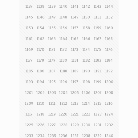
1137
1138
1139
1140
1141
1142
1143
1144
1145
1146
1147
1148
1149
1150
1151
1152
1153
1154
1155
1156
1157
1158
1159
1160
1161
1162
1163
1164
1165
1166
1167
1168
1169
1170
1171
1172
1173
1174
1175
1176
1177
1178
1179
1180
1181
1182
1183
1184
1185
1186
1187
1188
1189
1190
1191
1192
1193
1194
1195
1196
1197
1198
1199
1200
1201
1202
1203
1204
1205
1206
1207
1208
1209
1210
1211
1212
1213
1214
1215
1216
1217
1218
1219
1220
1221
1222
1223
1224
1225
1226
1227
1228
1229
1230
1231
1232
1233
1234
1235
1236
1237
1238
1239
1240